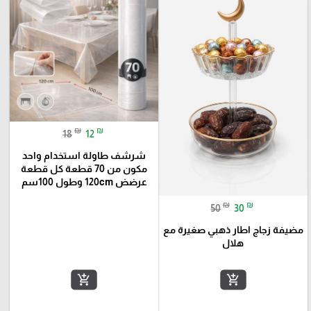
₪
₪
18
12
شرشف طاولة استخدام واحد
مكون من 70 قطعة كل قطعة
عرضض 120cm وطول 100سم
₪
₪
50
30
مضيفة زجاج اطار ذهبي صغيرة مع
هلال
add_shopping_cart
add_shopping_cart