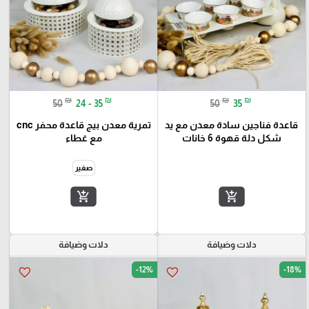
₪
₪
₪
₪
50
24 - 35
50
35
قاعدة فناجين سادة معدن مع يد
تمرية معدن بيج قاعدة محفر cnc
شكل دلة قهوة 6 خانات
مع غطاء
صغير
add_shopping_cart
add_shopping_cart
دلات وضيافة
دلات وضيافة
-12%
-18%
favorite_border
favorite_border