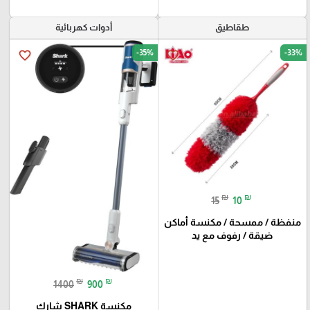
طقاطيق
أدوات كهربائية
-35%
-33%
favorite_border
favorite_border
₪
₪
15
10
منفظة / ممسحة / مكنسة أماكن
ضيقة / رفوف مع يد
₪
₪
1400
900
مكنسة SHARK شارك