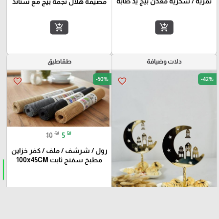
تمرية / سكرية معدن بيج يد طابة
مضيفة هلال نجمة بيج مع ستاند
add_shopping_cart
add_shopping_cart
دلات وضيافة
طقاطيق
-50%
-42%
favorite_border
favorite_border
₪
₪
10
5
رول / شرشف / ملف / كفر خزاين
مطبخ سفنج ثابت 100x45CM
₪
₪
35
20