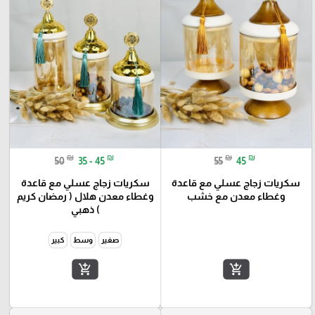
₪
₪
₪
₪
50
35 - 45
55
45
سكريات زجاج عسلي مع قاعدة
سكريات زجاج عسلي مع قاعدة
وغطاء معدن مع خشب
وغطاء معدن هلال ( رمضان كريم
) ذهبي
صغير
وسط
كبير
add_shopping_cart
add_shopping_cart