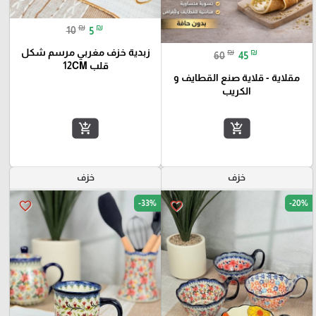
₪
₪
10
5
زبدية خزف مغربي مرسم شكل
₪
₪
60
45
قلب 12CM
مقلاية - قلاية صنع القطايف و
الكريب
add_shopping_cart
add_shopping_cart
خزف
خزف
-33%
-20%
favorite_border
favorite_border