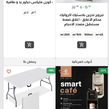
- كورن فليكس ديكور يد و طاقية
₪
₪
20
6 - 15
1 اتر
2 لتر
تبروير تخزين بلاستيك اكروليك
محكم الاغلاق - اغلاق ضغط
مستطيل متعدد الاحجام
2000 ml
1500 ml
1000ml
425 ml
add_shopping_cart
add_shopping_cart
أدوات كهربائية
رمضان 🕌
-16%
-30%
favorite_border
favorite_border