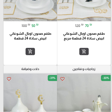
₪
₪
₪
₪
100
50
120
70
طقم صحون اوبال الشوعاني
طقم صحون اوبال الشوعاني
ابيض سادة 24 قطعة مربع
ابيض سادة 24 قطعة
add_shopping_cart
add_shopping_cart
زجاجيات و فناجين
دلات وضيافة
-31%
-30%
favorite_border
favorite_border