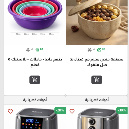
₪
₪
₪
₪
15
10
95
65
مضيفة جبص مخرم مع غطاء يد
طقم جاط - جاطات - بلاستيك ٥
حبل ملفوف
قطع
add_shopping_cart
add_shopping_cart
أدوات كهربائية
أدوات كهربائية
-28%
-30%
favorite_border
favorite_border