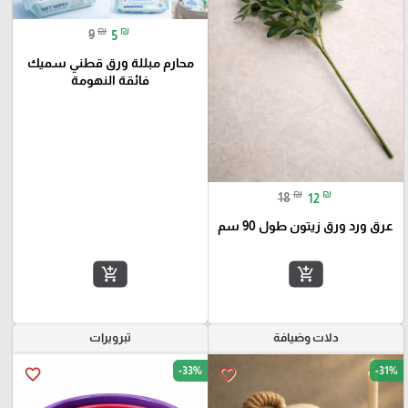
₪
₪
9
5
محارم مبللة ورق قطني سميك
فائقة النهومة
₪
₪
18
12
عرق ورد ورق زيتون طول 90 سم
add_shopping_cart
add_shopping_cart
دلات وضيافة
تبرويرات
-33%
-31%
favorite_border
favorite_border