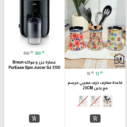
₪
₪
450
350
عصارة جزر و فواكه Braun
PurEase Spin Juicer SJ 3100
₪
₪
15
12
قاعدة مغارف خزف مغربي مرسم
مع يدين 23CM
add_shopping_cart
add_shopping_cart