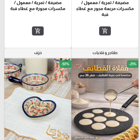
مضيفة / تمرية / معمول /
مضيفة / تمرية / معمول /
مكسرات مربعة مجور مع غطاء
مكسرات مجورة مع غطاء قبة
قبة
add_shopping_cart
add_shopping_cart
طناجر و قلايات
خزف
-50%
-25%
favorite_border
favorite_border