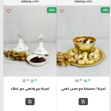
دلات وضيافة
دلات وضيافة
-20%
-25%
favorite_border
favorite_border
₪
₪
₪
₪
25
20
60
45
تمرية / مضيفة مع صحن ذهبي
تمرية بيج وذهبي مع غطاء
add_shopping_cart
add_shopping_cart