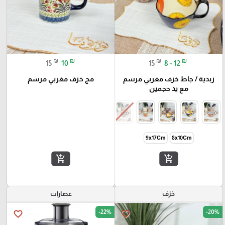
₪
₪
₪
₪
15
10
15
8 - 12
زبدية / جاط خزف مغربي مرسم
مج خزف مغربي مرسم
مع يد حجمين
9x17Cm
8x10Cm
add_shopping_cart
add_shopping_cart
خزف
عصارات
-22%
-20%
favorite_border
favorite_border