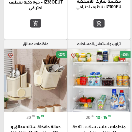
مكنسة شارك اللاسلكية
IZ38OEUT – قوة ذكية بتنظيف
IZ300EU بتنظيف احترافي
احترافي
add_shopping_cart
add_shopping_cart
ترتيب و استغلال المساحات
منظمات معالق
-25%
-25%
favorite_border
favorite_border
₪
₪
₪
₪
20
15
20
10 - 15
منظمات ، علب ، سلات ، ثلاجة
حمالة حافظة ستاند معالق و