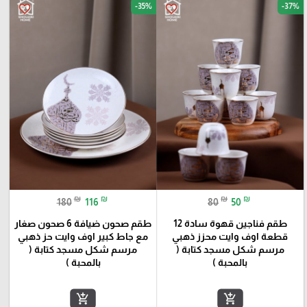
-35%
-37%
favorite_border
favorite_border
₪
₪
₪
₪
180
116
80
50
طقم فناجين قهوة سادة 12
طقم صحون ضيافة 6 صحون صغار
قطعة اوف وايت محزز ذهبي
مع جاط كبير اوف وايت حز ذهبي
مرسم شكل مسجد كتابة (
مرسم شكل مسجد كتابة (
بالمحبة )
بالمحبة )
add_shopping_cart
add_shopping_cart