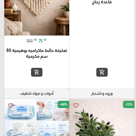
قاعدة زجاج
₪
₪
100
75
تعليقة حائط ماكراميه بوهيمية 80
سم مكرمية
add_shopping_cart
add_shopping_cart
ورود و اشجار
أدوات و مواد تنظيف
-44%
-33%
favorite_border
favorite_border