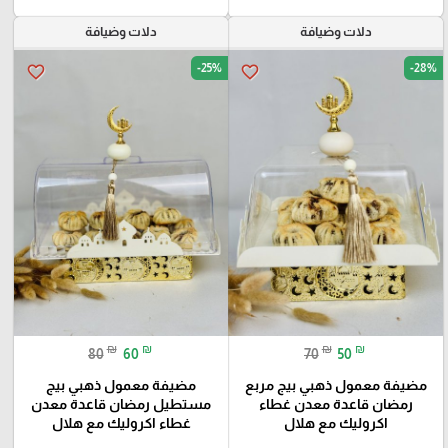
دلات وضيافة
دلات وضيافة
-25%
-28%
favorite_border
favorite_border
₪
₪
₪
₪
80
60
70
50
مضيفة معمول ذهبي بيج مربع
مضيفة معمول ذهبي بيج
رمضان قاعدة معدن غطاء
مستطيل رمضان قاعدة معدن
اكروليك مع هلال
غطاء اكروليك مع هلال