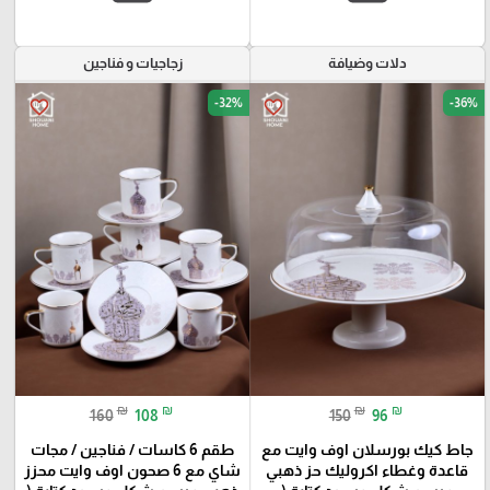
دلات وضيافة
زجاجيات و فناجين
-32%
-36%
favorite_border
favorite_border
₪
₪
₪
₪
160
108
150
96
جاط كيك بورسلان اوف وايت مع
طقم 6 كاسات / فناجين / مجات
قاعدة وغطاء اكروليك حز ذهبي
شاي مع 6 صحون اوف وايت محزز