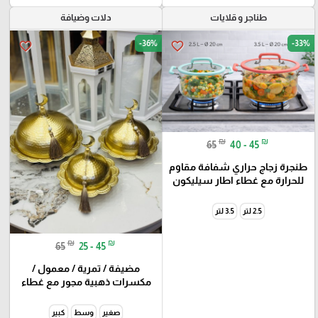
طناجر و قلايات
دلات وضيافة
-36%
-33%
favorite_border
favorite_border
₪
₪
65
40 - 45
طنجرة زجاج حراري شفافة مقاوم
للحرارة مع غطاء اطار سيليكون
2.5 لتر
3.5 لتر
₪
₪
65
25 - 45
مضيفة / تمرية / معمول /
مكسرات ذهبية مجور مع غطاء
صغير
وسط
كبير