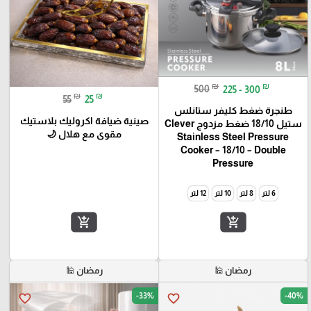
₪
₪
500
225 - 300
₪
₪
55
25
طنجرة ضغط كليفر ستانلس
صينية ضيافة اكروليك بلاستيك
ستيل 18/10 ضغط مزدوج Clever
مقوى مع هلال 🌙
Stainless Steel Pressure
Cooker – 18/10 – Double
Pressure
6 لتر
8 لتر
10 لتر
12 لتر
add_shopping_cart
add_shopping_cart
رمضان 🕌
رمضان 🕌
-33%
-40%
favorite_border
favorite_border