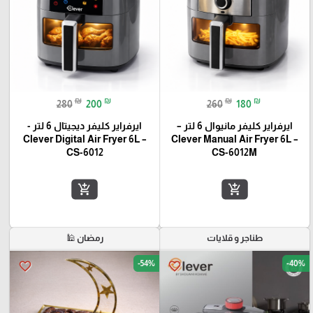
₪
₪
₪
₪
280
200
260
180
ايرفراير كليفر مانيوال 6 لتر –
ايرفراير كليفر ديجيتال 6 لتر -
Clever Digital Air Fryer 6L –
Clever Manual Air Fryer 6L –
CS-6012
CS-6012M
add_shopping_cart
add_shopping_cart
طناجر و قلايات
رمضان 🕌
-54%
-40%
favorite_border
favorite_border