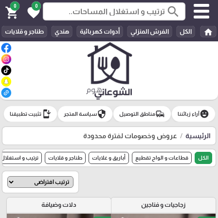
0
0
search
shopping_cart
favorite
home
الكل
الفرش المنزلي
أدوات كهربائية
هندي
طناجر و قلايات
install_mobile
security
commute
emoji_emotions
آراء زبائننا
مناطق التوصيل
سياسة المتجر
تثبيت تطبيقنا
الرئيسية
عروض وخصومات لفترة محدودة
الكل
قطاعات و الواح تقطيع
أباريق و غلايات
طناجر و قلايات
ترتيب و استغلال
زجاجيات و فناجين
دلات وضيافة