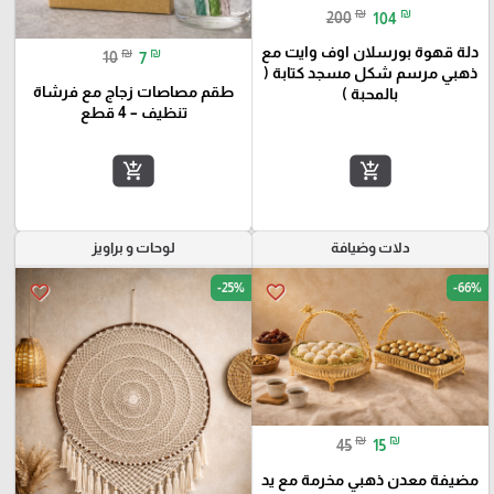
₪
₪
200
104
دلة قهوة بورسلان اوف وايت مع
₪
₪
10
7
ذهبي مرسم شكل مسجد كتابة (
طقم مصاصات زجاج مع فرشاة
بالمحبة )
تنظيف – 4 قطع
add_shopping_cart
add_shopping_cart
دلات وضيافة
لوحات و براويز
-25%
-66%
favorite_border
favorite_border
₪
₪
45
15
مضيفة معدن ذهبي مخرمة مع يد