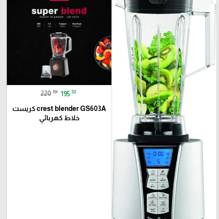
₪
₪
220
195
crest blender GS603A كريست
خلاط كهربائي