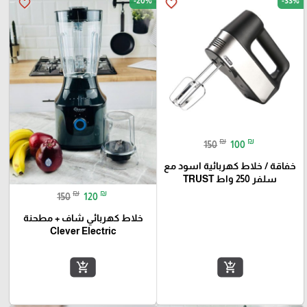
-20%
-33%
favorite_border
favorite_border
₪
₪
150
100
خفاقة / خلاط كهربائية اسود مع
سلفر 250 واط TRUST
₪
₪
150
120
خلاط كهربائي شاف + مطحنة
Clever Electric
add_shopping_cart
add_shopping_cart