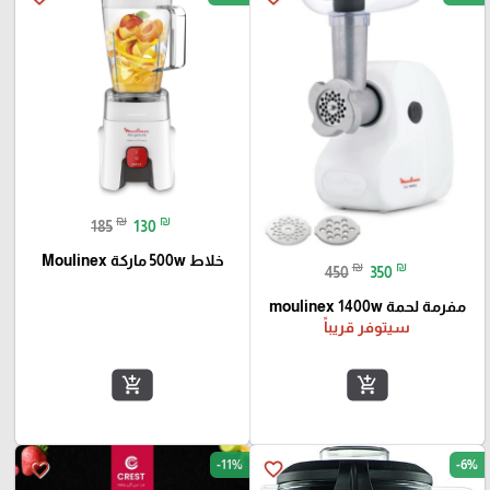
₪
₪
185
130
خلاط 500w ماركة Moulinex
₪
₪
450
350
مفرمة لحمة moulinex 1400w
سيتوفر قريباً
add_shopping_cart
add_shopping_cart
-11%
-6%
favorite_border
favorite_border