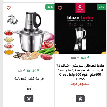
-40%
-22%
favorite_border
favorite_border
₪
₪
180
140
خلاط كهربائي سرعتين - شاف 1.5
₪
₪
لتر، مطحنة ، مع مطرة ماء سعة
60
30 - 40
600ملم ، قوة 600 واط Crest
فرامة خضار كهربائية
Turbo
سيتوفر قريباً
3 لتر
add_shopping_cart
add_shopping_cart