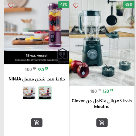
-12%
-33%
favorite_border
favorite_border
₪
₪
400
350
خلاط نينجا شحن متنقل NINJA
₪
₪
180
120
خلاط كهربائي متكامل من Clever
Electric
add_shopping_cart
add_shopping_cart