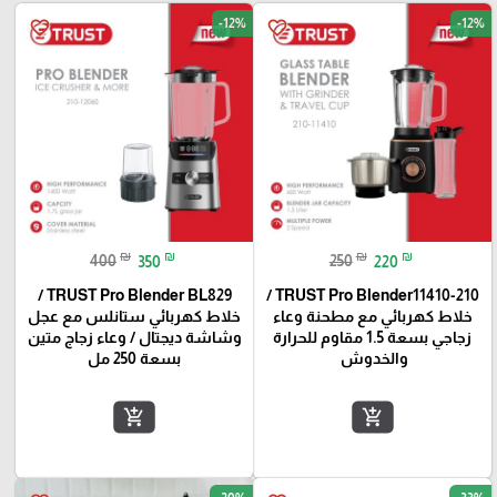
-12%
-12%
favorite_border
favorite_border
₪
₪
₪
₪
400
350
250
220
TRUST Pro Blender BL829 /
TRUST Pro Blender11410-210 /
خلاط كهربائي مع مطحنة وعاء
خلاط كهربائي ستانلس مع عجل
زجاجي بسعة 1.5 مقاوم للحرارة
وشاشة ديجتال / وعاء زجاج متين
والخدوش
بسعة 250 مل
add_shopping_cart
add_shopping_cart