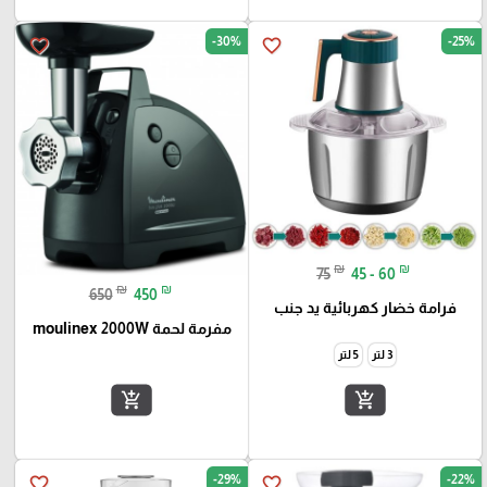
-30%
-25%
favorite_border
favorite_border
₪
₪
75
45 - 60
₪
₪
650
450
فرامة خضار كهربائية يد جنب
مفرمة لحمة moulinex 2000W
3 لتر
5 لتر
add_shopping_cart
add_shopping_cart
-29%
-22%
favorite_border
favorite_border