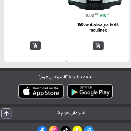
₪
₪
1000
940
خلاط مع مطحنة 1500w
moulinex
add_shopping_cart
add_shopping_cart
تثبيت تطبيقنا
"الشوعاني هوم"
arrow_upward
الشوعاني هوم ©