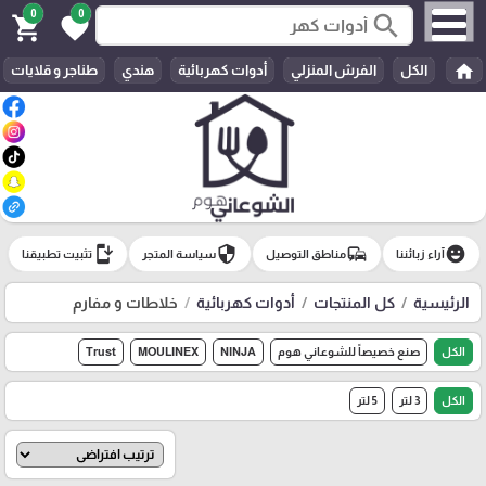
0
0
search
shopping_cart
favorite
home
الكل
الفرش المنزلي
أدوات كهربائية
هندي
طناجر و قلايات
install_mobile
security
commute
emoji_emotions
آراء زبائننا
مناطق التوصيل
سياسة المتجر
تثبيت تطبيقنا
الرئيسية
كل المنتجات
أدوات كهربائية
خلاطات و مفارم
الكل
صنع خصيصاً للشوعاني هوم
NINJA
MOULINEX
Trust
الكل
3 لتر
5 لتر