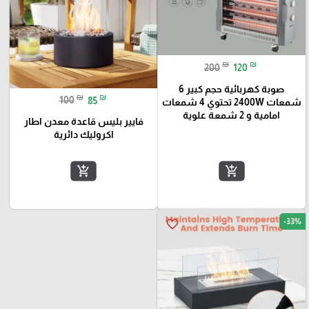
₪
₪
200
120
صوبة كهربائية حجم كبير 6
₪
₪
100
85
شمعات 2400W تحتوي 4 شمعات
امامية و 2 شمعة علوية
فايير بليس قاعدة معدن اطار
اكروليك دائرية
add_shopping_cart
add_shopping_cart
-33%
favorite_border