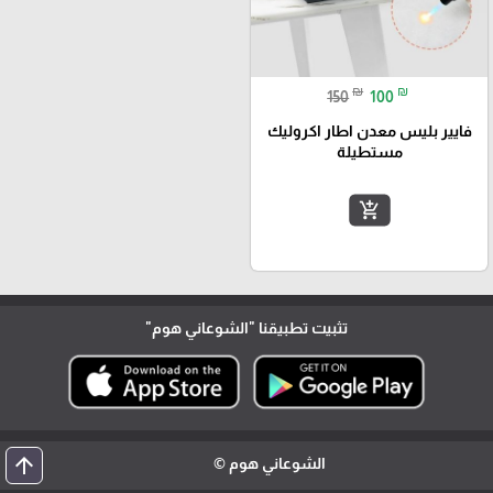
₪
₪
150
100
فايير بليس معدن اطار اكروليك
مستطيلة
add_shopping_cart
تثبيت تطبيقنا
"الشوعاني هوم"
arrow_upward
الشوعاني هوم ©