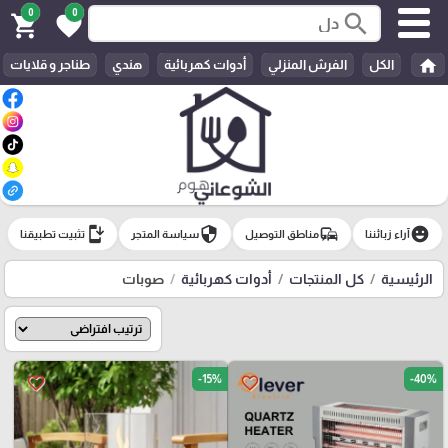
0
0
search
shopping_cart
favorite
home
الكل
الفرش المنزلي
أدوات كهربائية
هندي
طناجر و قلايات
install_mobile
security
commute
emoji_emotions
آراء زبائننا
مناطق التوصيل
سياسة المتجر
تثبيت تطبيقنا
الرئيسية
كل المنتجات
أدوات كهربائية
صوبات
-15%
-40%
favorite_border
favorite_border