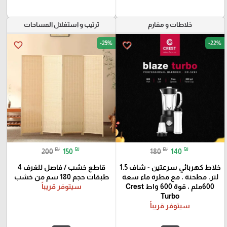
خلاطات و مفارم
ترتيب و استغلال المساحات
-25%
-22%
favorite_border
favorite_border
₪
₪
₪
₪
200
150
180
140
خلاط كهربائي سرعتين - شاف 1.5
قاطع خشب / فاصل للغرف 4
لتر، مطحنة ، مع مطرة ماء سعة
طبقات حجم 180 سم من خشب
600ملم ، قوة 600 واط Crest
سيتوفر قريباً
Turbo
سيتوفر قريباً