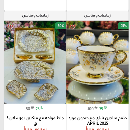
زجاجيات و فناجين
زجاجيات و فناجين
-50%
-25%
favorite_border
favorite_border
₪
₪
₪
₪
50
25
100
75
طقم فناجين شاي مع صحون مورد
جاط فواكه مع متكتين بورسلان 3
APRIL 2025
ق
سيتوفر قريباً
سيتوفر قريباً