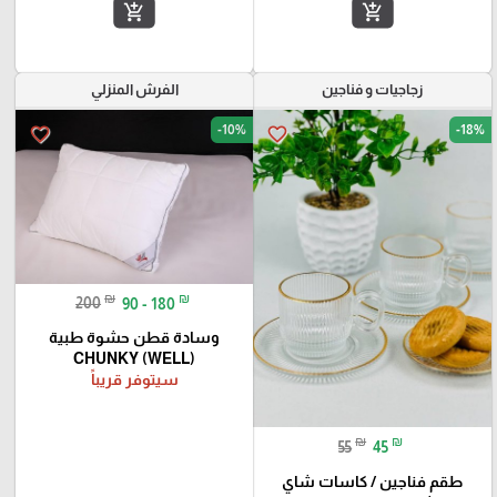
add_shopping_cart
add_shopping_cart
زجاجيات و فناجين
الفرش المنزلي
-10%
-18%
favorite_border
favorite_border
₪
₪
200
90 - 180
وسادة قطن حشوة طبية
CHUNKY (WELL)
سيتوفر قريباً
₪
₪
55
45
طقم فناجين / كاسات شاي