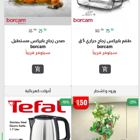
₪
₪
₪
₪
35
25
90
75
طقم بايركس زجاج حراري 5 ق
صحن زجاج بايركس مستطيل
borcam
borcam
سيتوفر قريباً
سيتوفر قريباً
add_shopping_cart
add_shopping_cart
ورود و اشجار
أدوات كهربائية
-18%
-25%
favorite_border
favorite_border