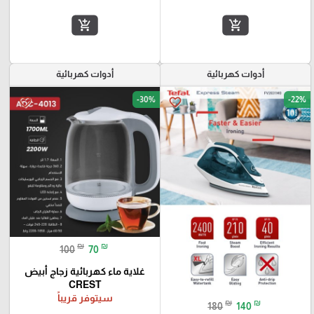
add_shopping_cart
add_shopping_cart
أدوات كهربائية
أدوات كهربائية
-30%
-22%
favorite_border
favorite_border
₪
₪
100
70
غلاية ماء كهربائية زجاج أبيض
CREST
سيتوفر قريباً
₪
₪
180
140