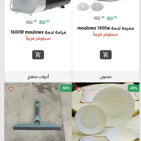
₪
₪
450
350
₪
₪
450
350
مفرمة لحمة moulinex 1400w
فرامة لحمة 1600W moulinex
سيتوفر قريباً
سيتوفر قريباً
add_shopping_cart
add_shopping_cart
صحون
أدوات مطبخ
-50%
-41%
favorite_border
favorite_border