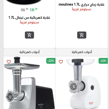
غلاية زجاج حراري moulinex 1.7L
سيتوفر قريباً
₪
₪
155
135
غلاية كهربائية من تيفال 1.7L
سيتوفر قريباً
add_shopping_cart
add_shopping_cart
أدوات كهربائية
أدوات كهربائية
-22%
-22%
favorite_border
favorite_border