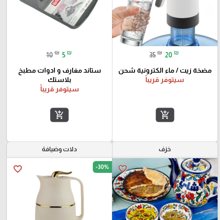
₪
₪
₪
₪
10
5
35
20
مضخة زيت / ماء الكترونية شحن
ستاند مغارف و ادوات مطبخ
سيتوفر قريباً
بلاستك
سيتوفر قريباً
add_shopping_cart
add_shopping_cart
خزف
دلات وضيافة
-30%
favorite_border
favorite_border