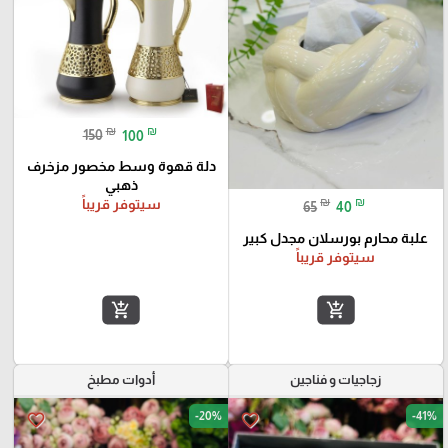
₪
₪
150
100
دلة قهوة وسط مخصور مزخرف
ذهبي
₪
₪
سيتوفر قريباً
65
40
علبة محارم بورسلان مجدل كبير
سيتوفر قريباً
add_shopping_cart
add_shopping_cart
زجاجيات و فناجين
أدوات مطبخ
-20%
-41%
favorite_border
favorite_border