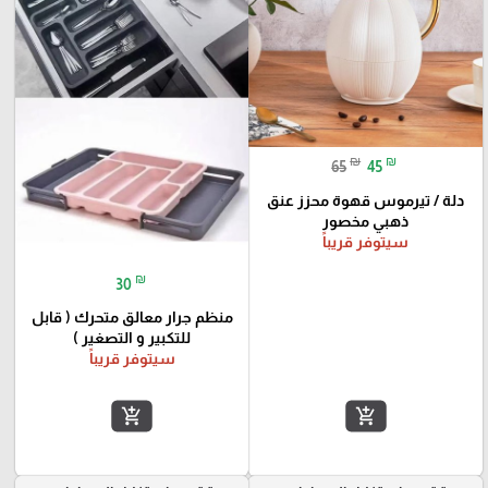
₪
₪
65
45
دلة / تيرموس قهوة محزز عنق
ذهبي مخصور
سيتوفر قريباً
₪
30
منظم جرار معالق متحرك ( قابل
للتكبير و التصغير )
سيتوفر قريباً
add_shopping_cart
add_shopping_cart