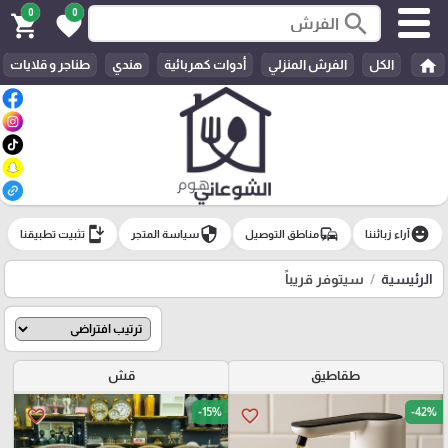
0
0
search
shopping_cart
favorite
home
الكل
الفرش المنزلي
أدوات كهربائية
هندي
طناجر و قلايات
install_mobile
security
commute
emoji_emotions
آراء زبائننا
مناطق التوصيل
سياسة المتجر
تثبيت تطبيقنا
الرئيسية
سيتوفر قريباً
طقاطيق
قش
-15%
-42%
favorite_border
favorite_border