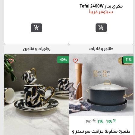
مكوى بخار Tefal 2400W
سيتوفر قريباً
add_shopping_cart
add_shopping_cart
طناجر و قلايات
زجاجيات و فناجين
-40%
-11%
favorite_border
favorite_border
₪
₪
150
115 - 135
طنجرة مقلوبة جرانيت مع سدر و