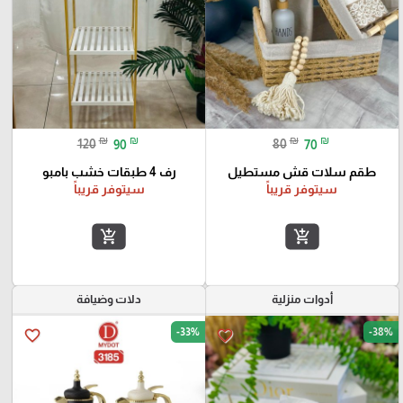
₪
₪
₪
₪
120
90
80
70
طقم سلات قش مستطيل
رف 4 طبقات خشب بامبو
سيتوفر قريباً
سيتوفر قريباً
add_shopping_cart
add_shopping_cart
أدوات منزلية
دلات وضيافة
-33%
-38%
favorite_border
favorite_border