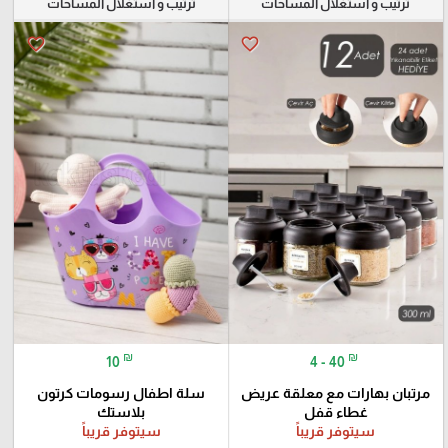
ترتيب و استغلال المساحات
ترتيب و استغلال المساحات
favorite_border
favorite_border
₪
₪
10
4 - 40
مرتبان بهارات مع معلقة عريض
سلة اطفال رسومات كرتون
غطاء قفل
بلاستك
سيتوفر قريباً
سيتوفر قريباً