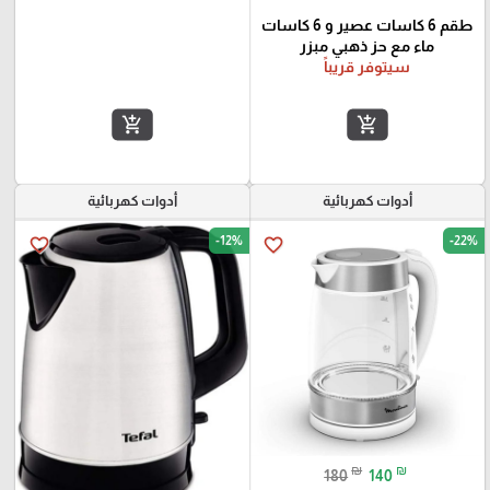
طقم 6 كاسات عصير و 6 كاسات
ماء مع حز ذهبي مبزر
سيتوفر قريباً
add_shopping_cart
add_shopping_cart
أدوات كهربائية
أدوات كهربائية
-12%
-22%
favorite_border
favorite_border
₪
₪
180
140