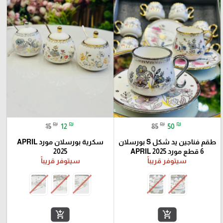
₪
₪
₪
₪
15
12
85
50
طقم فناجين يد شكل S بورسلان
سكرية بورسلان مورد APRIL
6 قطع مورد APRIL 2025
2025
سيتوفر قريباً
سيتوفر قريباً
add_shopping_cart
add_shopping_cart