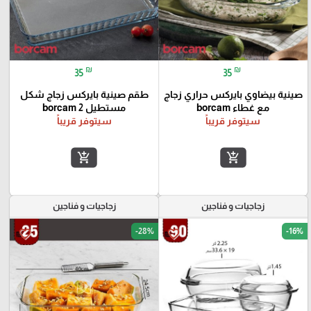
₪
₪
35
35
صينية بيضاوي بايركس حراري زجاج
طقم صينية بايركس زجاج شكل
مع غطاء borcam
مستطيل 2 borcam
سيتوفر قريباً
سيتوفر قريباً
add_shopping_cart
add_shopping_cart
زجاجيات و فناجين
زجاجيات و فناجين
-28%
-16%
favorite_border
favorite_border