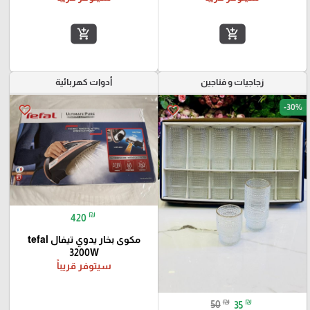
add_shopping_cart
add_shopping_cart
زجاجيات و فناجين
أدوات كهربائية
-30%
favorite_border
favorite_border
₪
420
مكوى بخار يدوي تيفال tefal
3200W
سيتوفر قريباً
₪
₪
50
35