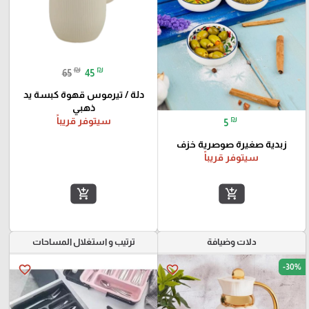
₪
₪
65
45
دلة / تيرموس قهوة كبسة يد
ذهبي
₪
سيتوفر قريباً
5
زبدية صغيرة صوصرية خزف
سيتوفر قريباً
add_shopping_cart
add_shopping_cart
دلات وضيافة
ترتيب و استغلال المساحات
-30%
favorite_border
favorite_border