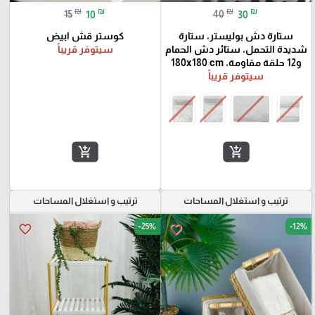
₪
₪
₪
₪
15
10
40
30
ستارة دش بوليستر، ستارة
كوستر قش ابيض
شديدة التحمل، ستائر دش الحمام
سيتوفر قريباً
و12 حلقة مقاومة، 180x180 cm
سيتوفر قريباً
add_shopping_cart
add_shopping_cart
ترتيب و استغلال المساحات
ترتيب و استغلال المساحات
-25%
-12%
favorite_border
favorite_border