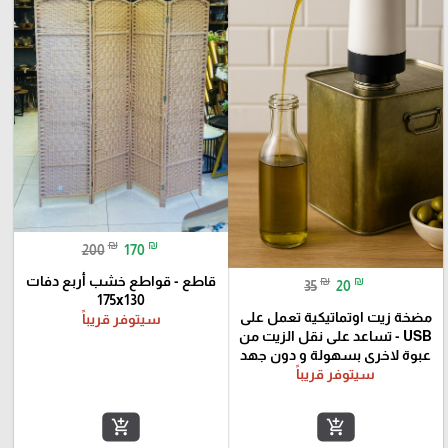
₪
₪
200
170
قاطع - قواطع خشب أربع دفات
₪
₪
35
20
175x130
مضخة زيت اوتماتيكية تعمل على
سيتوفر قريباً
USB - تساعد على نقل الزيت من
عبوة لاخرى بسهولة و دون جهد
سيتوفر قريباً
add_shopping_cart
add_shopping_cart