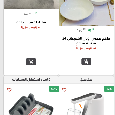
₪
₪
10
5
قشاطة مجلى جلدة
سيتوفر قريباً
₪
₪
120
70
طقم صحون اوبال الشوعاني 24
قطعة سادة
سيتوفر قريباً
add_shopping_cart
add_shopping_cart
طقاطيق
ترتيب و استغلال المساحات
-50%
-42%
favorite_border
favorite_border