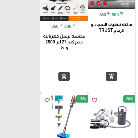
₪
₪
650
500
ماكنة تنظيف السجاد و
₪
₪
250
200
الزجاج TRUST
مكنسة برميل كهربائية
حجم كبير 21 لتر 2800
واط
add_shopping_cart
add_shopping_cart
-18%
-20%
favorite_border
favorite_border