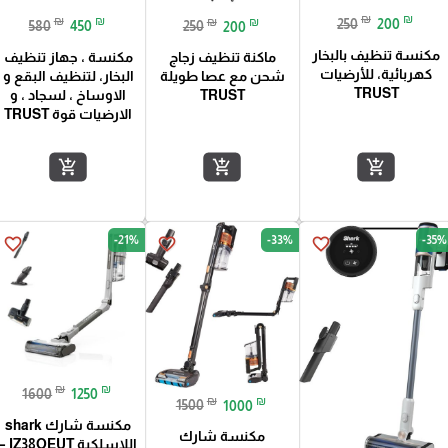
₪
₪
₪
₪
₪
₪
250
200
580
450
250
200
مكنسة تنظيف بالبخار
مكنسة ، جهاز تنظيف
ماكنة تنظيف زجاج
كهربائية، للأرضيات
البخار، لتنظيف البقع و
شحن مع عصا طويلة
TRUST
الاوساخ ، لسجاد ، و
TRUST
الارضيات قوة TRUST
add_shopping_cart
add_shopping_cart
add_shopping_cart
-21%
-33%
-35%
favorite_border
favorite_border
favorite_border
₪
₪
1600
1250
₪
₪
1500
1000
مكنسة شارك shark
مكنسة شارك
اللاسلكية IZ38OEUT 