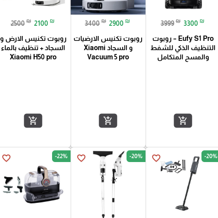
₪
₪
₪
₪
₪
₪
2500
2100
3400
2900
3999
3300
Eufy S1 Pro – روبوت
روبوت تكنيس الارضيات
روبوت تكنيس الارض و
التنظيف الذكي للشفط
و السجاد Xiaomi
السجاد + تنظيف بالماء
والمسح المتكامل
Vacuum 5 pro
Xiaomi H50 pro
add_shopping_cart
add_shopping_cart
add_shopping_cart
-22%
-20%
-20%
favorite_border
favorite_border
favorite_border