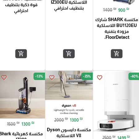
اللاسلكية IZ300EU
قوة ذكية بتنظيف
بتنظيف احترافي
₪
₪
1400
900
احترافي
مكنسة SHARK شارك
BU1120EU اللاسلكية
مزودة بتقنية
FloorDetect،
add_shopping_cart
add_shopping_cart
add_shopping_cart
-13%
-35%
-40%
favorite_border
favorite_border
favorite_border
₪
₪
2000
1300
₪
₪
1500
1300
مكنسة دايسون Dyson
مكنسة كهربائية Shark
V8 اللاسلكية
₪
₪
2500
1499