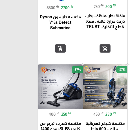
₪
₪
₪
₪
250
200
3300
2700
ماكنة بخار ،منظف بخار ،
مكنسة دايسون Dyson
درجة حرارة عالية ، بعدة
V15s Detect
قطع لتنظيف TRUST
Submarine
add_shopping_cart
add_shopping_cart
-37%
-37%
favorite_border
favorite_border
₪
₪
₪
₪
400
250
450
280
مكنسة كليفر كهربائية
مكنسة كهرباء تيربو من
–
سلك – 600 واط
كليفر SL155 بقوة 1400