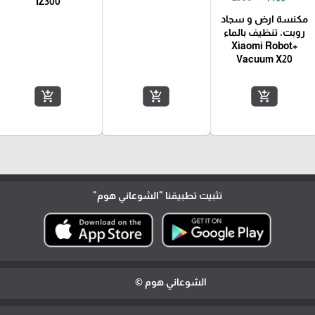
IZ300
مكنسة ارض و سجاد
روبت، تنظيف بالماء
+Xiaomi Robot
Vacuum X20
add_shopping_cart
add_shopping_cart
add_shopping_cart
تثبيت تطبيقنا
"الشوعاني هوم"
الشوعاني هوم ©