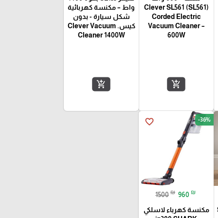
(SL561) Clever SL561
واط – مكنسة كهربائية
Corded Electric
شكل سيارة - بدون
Vacuum Cleaner –
كيس. Clever Vacuum
Cleaner 1400W
600W
add_shopping_cart
add_shopping_cart
-36%
favorite_border
₪
₪
1500
960
مكنسة كهرباء لاسلكي