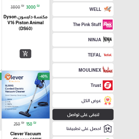
₪
₪
3800
3000
WELL
مكنسة دايسون Dyson
V16 Piston Animal
The Pink Stuff
(DS60)
NINJA
add_shopping_cart
TEFAL
MOULINEX
-40%
favorite_border
Trust
عرض الكل
لنبقى على تواصل
₪
₪
250
150
احصل على تطبيقنا
Clever Vacuum