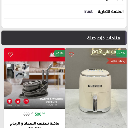
العلامة التجارية
Trust
منتجات ذات صلة
-23%
-22%
favorite_border
favorite_border
وصلنا حديثاً
₪
₪
650
500
ماكنة تنظيف السجاد و الزجاج