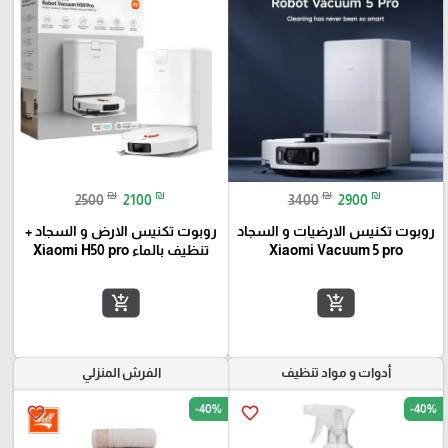
₪
₪
₪
₪
2500
2100
3400
2900
روبوت تكنيس الارضيات و السجاد
روبوت تكنيس الارض و السجاد +
Xiaomi Vacuum 5 pro
تنظيف بالماء Xiaomi H50 pro
add_shopping_cart
add_shopping_cart
أدوات و مواد تنظيف
الفرش المنزلي
-40%
-40%
favorite_border
favorite_border