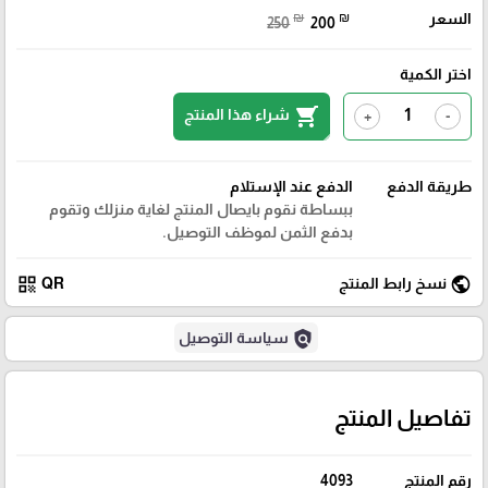
السعر
₪
₪
250
200
اختر الكمية
shopping_cart
شراء هذا المنتج
+
-
طريقة الدفع
الدفع عند الإستلام
ببساطة نقوم بايصال المنتج لغاية منزلك وتقوم
بدفع الثمن لموظف التوصيل.
qr_code
public
نسخ رابط المنتج
QR
policy
سياسة التوصيل
تفاصيل المنتج
رقم المنتج
4093