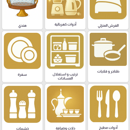
أدوات كهربائية
هندي
الفرش المنزلي
طناجر و قلايات
ترتيب و استغلال
سفرة
المساحات
أدوات مطبخ
دلات وضيافة
خشبيات