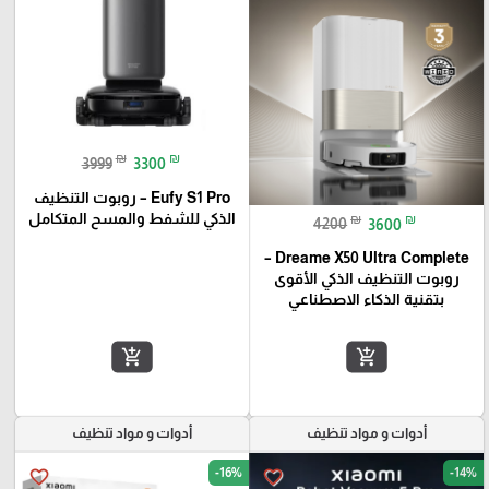
₪
₪
3999
3300
Eufy S1 Pro – روبوت التنظيف
الذكي للشفط والمسح المتكامل
₪
₪
4200
3600
Dreame X50 Ultra Complete –
روبوت التنظيف الذكي الأقوى
بتقنية الذكاء الاصطناعي
add_shopping_cart
add_shopping_cart
أدوات و مواد تنظيف
أدوات و مواد تنظيف
-16%
-14%
favorite_border
favorite_border