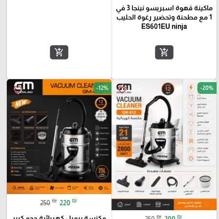
ماكينة قهوة اسبريسو نينجا 3 في
1 مع مطحنة وتحضير رغوة الحليب
ES601EU ninja
add_shopping_cart
add_shopping_cart
-12%
-20%
favorite_border
favorite_border
₪
₪
250
220
₪
₪
مكنسة برميل كهربائية حجم كبير
250
200