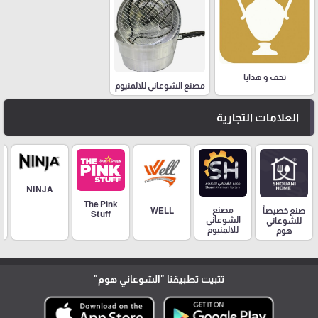
تحف و هدايا
مصنع الشوعاني للالمنيوم
العلامات التجارية
NINJA
The Pink
مصنع
صنع خصيصاً
WELL
Stuff
الشوعاني
للشوعاني
للالمنيوم
هوم
تثبيت تطبيقنا
"الشوعاني هوم"