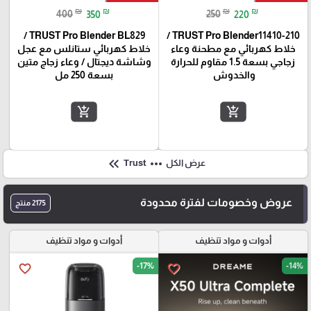
₪
₪
₪
₪
400
350
250
220
TRUST Pro Blender BL829 /
TRUST Pro Blender11410-210 /
خلاط كهربائي مع مطحنة وعاء
خلاط كهربائي ستانلس مع عجل
زجاجي بسعة 1.5 مقاوم للحرارة
وشاشة ديجتال / وعاء زجاج متين
والخدوش
بسعة 250 مل
add_shopping_cart
add_shopping_cart
keyboard_double_arrow_left
more_horiz
عرض الكل
Trust
عروض وخصومات لفترة محدودة
2175 منتج
أدوات و مواد تنظيف
أدوات و مواد تنظيف
-17%
-14%
favorite_border
favorite_border