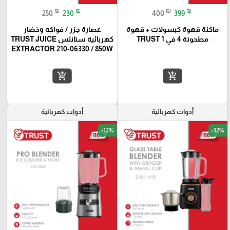
₪
₪
₪
₪
250
230
400
399
ماكنة قهوة كبسولات + قهوة
عصارة جزر / فواكه وخضار
مطحونة 4 في 1 TRUST
كهربائية ستانلس TRUST JUICE
EXTRACTOR 210-06330 / 850W
add_shopping_cart
add_shopping_cart
أدوات كهربائية
أدوات كهربائية
-12%
-12%
favorite_border
favorite_border