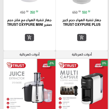
₪
₪
₪
₪
450
350
650
550
جهاز تنقية الهواء حجم كبير
جهاز تنقية الهواء مع فلتر حجم
TRUST OXYPURE PLUS
صغير TRUST OXYPURE MINI
add_shopping_cart
add_shopping_cart
أدوات كهربائية
أدوات كهربائية
-8%
0%
favorite_border
favorite_border