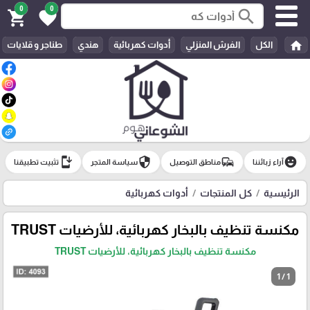
0
0
search
shopping_cart
favorite
home
الكل
الفرش المنزلي
أدوات كهربائية
هندي
طناجر و قلايات
install_mobile
security
commute
emoji_emotions
آراء زبائننا
مناطق التوصيل
سياسة المتجر
تثبيت تطبيقنا
الرئيسية
كل المنتجات
أدوات كهربائية
مكنسة تنظيف بالبخار كهربائية، للأرضيات TRUST
مكنسة تنظيف بالبخار كهربائية، للأرضيات TRUST
1 / 1