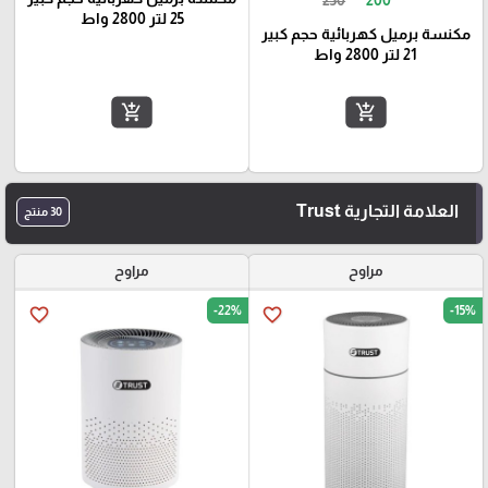
25 لتر 2800 واط
مكنسة برميل كهربائية حجم كبير
21 لتر 2800 واط
add_shopping_cart
add_shopping_cart
العلامة التجارية Trust
30 منتج
مراوح
مراوح
-22%
-15%
favorite_border
favorite_border