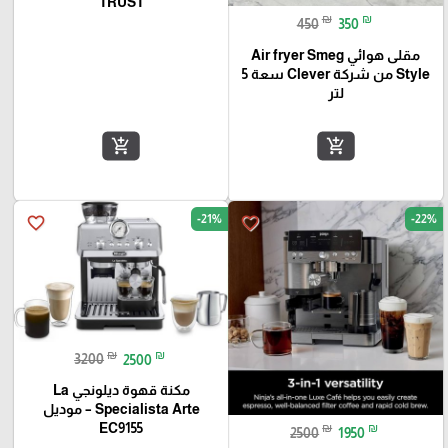
TRUST
₪
₪
450
350
مقلى هوائي Air fryer Smeg
Style من شركة Clever سعة 5
لتر
add_shopping_cart
add_shopping_cart
-21%
-22%
favorite_border
favorite_border
₪
₪
3200
2500
مكنة قهوة ديلونجي La
Specialista Arte – موديل
EC9155
₪
₪
2500
1950