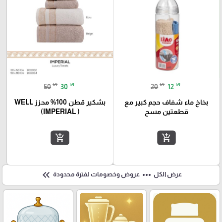
₪
₪
₪
₪
50
30
20
12
بخاخ ماء شفاف حجم كبير مع
بشكير قطن 100% محزز WELL
قطعتين مسح
(IMPERIAL )
add_shopping_cart
add_shopping_cart
keyboard_double_arrow_left
more_horiz
عرض الكل
عروض وخصومات لفترة محدودة