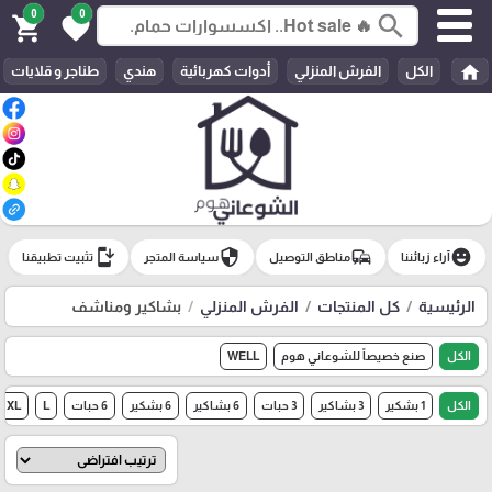
0
0
search
shopping_cart
favorite
home
الكل
الفرش المنزلي
أدوات كهربائية
هندي
طناجر و قلايات
install_mobile
security
commute
emoji_emotions
آراء زبائننا
مناطق التوصيل
سياسة المتجر
تثبيت تطبيقنا
الرئيسية
كل المنتجات
الفرش المنزلي
بشاكير ومناشف
الكل
صنع خصيصاً للشوعاني هوم
WELL
الكل
1 بشكير
3 بشاكير
3 حبات
6 بشاكير
6 بشكير
6 حبات
L
XL