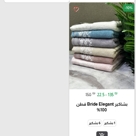
-10%
favorite_border
₪
₪
150
22.5 - 135
بشاكير Bride Elegant قطن
100%
1 بشكير
6 بشكير
add_shopping_cart