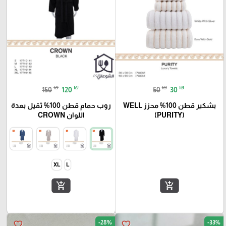
₪
₪
₪
₪
150
120
50
30
بشكير قطن 100% محزز WELL
روب حمام قطن 100% ثقيل بعدة
(PURITY)
اللوان CROWN
XL
L
add_shopping_cart
add_shopping_cart
-28%
-33%
favorite_border
favorite_border