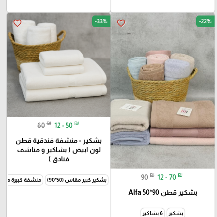
-33%
-22%
favorite_border
favorite_border
₪
₪
60
12 - 50
بشكير - منشفة فندقية قطن
لون ابيض ( بشاكير و مناشف
فنادق )
₪
₪
90
12 - 70
بشكير كبير مقاس (50*90)
منشفة كبيرة مقاس (80*0
بشكير قطن 90*50 Alfa
بشكير
6 بشاكير