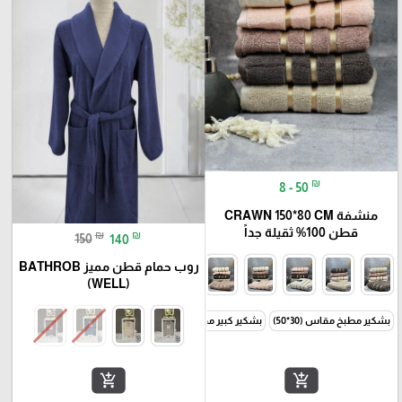
₪
8 - 50
منشفة CRAWN 150*80 CM
قطن 100% ثقيلة جداً
₪
₪
150
140
روب حمام قطن مميز BATHROB
(WELL)
بشكير مطبخ مقاس (30*50)
بشكير كبير مقاس (50*90)
منشفة كبيرة مقاس (80*150 )
add_shopping_cart
add_shopping_cart