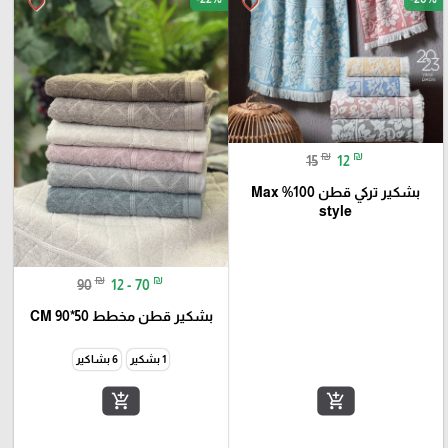
favorite_border
favorite_border
₪
₪
15
12
بشكير تركي قطن 100% Max
style
₪
₪
90
12 - 70
بشكير قطن مخطط 50*90 CM
1 بشكير
6 بشاكير
add_shopping_cart
add_shopping_cart