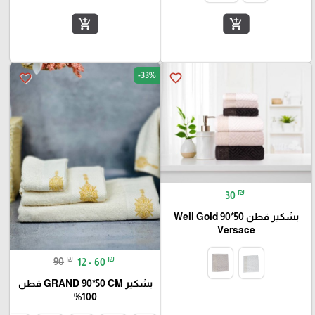
add_shopping_cart
add_shopping_cart
-33%
favorite_border
favorite_border
₪
30
بشكير قطن 50*90 Well Gold
Versace
₪
₪
90
12 - 60
بشكير GRAND 90*50 CM قطن
100%