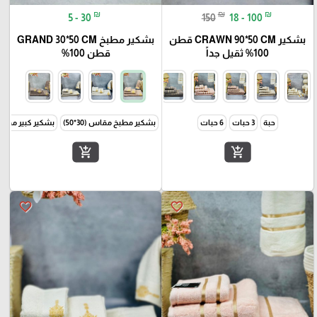
₪
₪
₪
5 - 30
150
18 - 100
بشكير CRAWN 90*50 CM قطن
بشكير مطبخ GRAND 30*50 CM
100% ثقيل جداً
قطن 100%
حبة
3 حبات
6 حبات
بشكير مطبخ مقاس (30*50)
بشكير كبير مقاس (50*
add_shopping_cart
add_shopping_cart
favorite_border
favorite_border