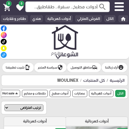
0
0
search
shopping_cart
favorite
home
الكل
الفرش المنزلي
أدوات كهربائية
هندي
طناجر و قلايات
install_mobile
security
commute
emoji_emotions
آراء زبائننا
مناطق التوصيل
سياسة المتجر
تثبيت تطبيقنا
الرئيسية
كل المنتجات
MOULINEX
الكل
أدوات كهربائية
عصارات
أدوات مطبخ
خلاطات و مفارم
🔥 Hot sale
أدوات كهربائية
أدوات كهربائية