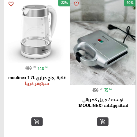
-22%
-50%
favorite_border
favorite_border
₪
₪
180
140
غلاية زجاج حراري moulinex 1.7L
سيتوفر قريباً
₪
₪
150
75
توست / جريل كهربائي
لساندويشات (MOULINEX)
add_shopping_cart
add_shopping_cart