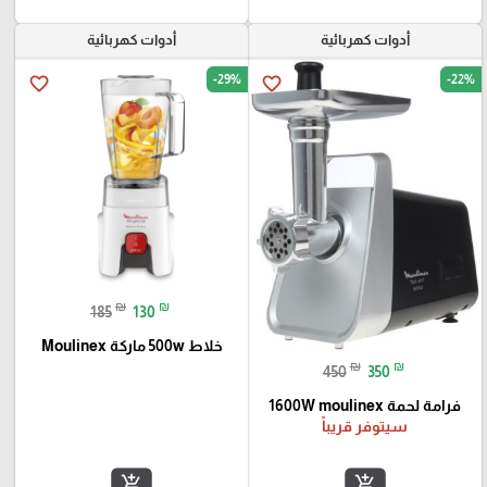
أدوات كهربائية
أدوات كهربائية
-29%
-22%
favorite_border
favorite_border
₪
₪
185
130
خلاط 500w ماركة Moulinex
₪
₪
450
350
فرامة لحمة 1600W moulinex
سيتوفر قريباً
add_shopping_cart
add_shopping_cart