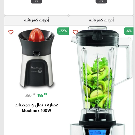
أدوات كهربائية
أدوات كهربائية
-22%
-6%
favorite_border
favorite_border
₪
₪
250
195
عصارة برتقال و حمضيات
Moulinex 100W