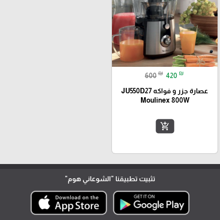
₪
₪
600
420
عصارة جزر و فواكه JU550D27
Moulinex 800W
add_shopping_cart
تثبيت تطبيقنا
"الشوعاني هوم"