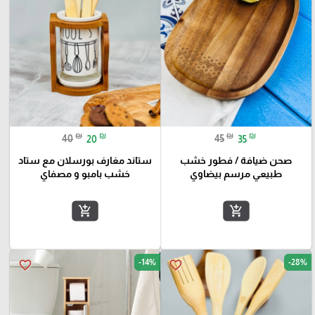
₪
₪
₪
₪
40
20
45
35
صحن ضيافة / فطور خشب
ستاند مغارف بورسلان مع ستاد
طبيعي مرسم بيضاوي
خشب بامبو و مصفاي
add_shopping_cart
add_shopping_cart
-14%
-28%
favorite_border
favorite_border