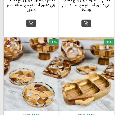
طقم كوسترات ريزن مع خشب
طقم كوسترات ريزن مع خشب
بني غامق 4 قطع مع ستاند حجم
بني غامق 4 قطع مع ستاند حجم
وسط
صغير
add_shopping_cart
add_shopping_cart
-33%
-18%
favorite_border
favorite_border
₪
₪
₪
₪