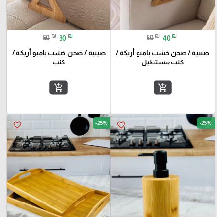
₪
₪
₪
₪
50
30
50
40
صينية / صحن خشب بامبو أريكة /
صينية / صحن خشب بامبو أريكة /
كنب مستطيل
كنب
add_shopping_cart
add_shopping_cart
-25%
-25%
favorite_border
favorite_border