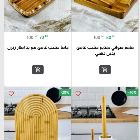
₪
₪
₪
₪
100
70
100
80
طقم صواني تقديم خشب غامق
جاط خشب غامق مع يد اطار ريزن
يدين ذهبي
add_shopping_cart
add_shopping_cart
-28%
-40%
favorite_border
favorite_border