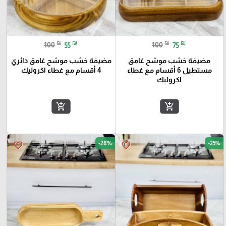
₪
₪
₪
₪
100
55
100
75
مضيفة خشب موشح غامق
مضيفة خشب موشح غامق دائري
مستطيل 6 أقسام مع غطاء
4 أقسام مع غطاء اكروليك
اكروليك
add_shopping_cart
add_shopping_cart
-28%
-25%
favorite_border
favorite_border