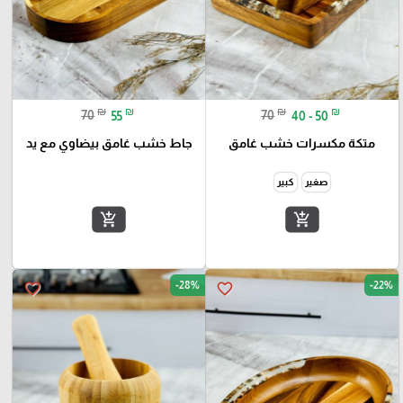
₪
₪
₪
₪
70
55
70
40 - 50
متكة مكسرات خشب غامق
جاط خشب غامق بيضاوي مع يد
صغير
كبير
add_shopping_cart
add_shopping_cart
-28%
-22%
favorite_border
favorite_border