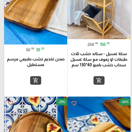
₪
₪
200
150
₪
₪
50
30
سلة غسيل - ستاند خشب ثلاث
صحن تقديم خشب طبيعي مرسم
طبقات او رفوف مع سلة غسيل
مستطيل
سحاب خشب بامبو 40*130 سم
add_shopping_cart
add_shopping_cart
-25%
-30%
favorite_border
favorite_border