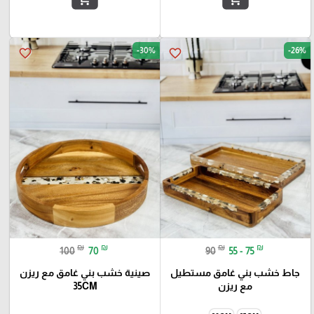
-30%
-26%
favorite_border
favorite_border
₪
₪
₪
₪
100
70
90
55 - 75
جاط خشب بني غامق مستطيل
صينية خشب بني غامق مع ريزن
مع ريزن
35CM