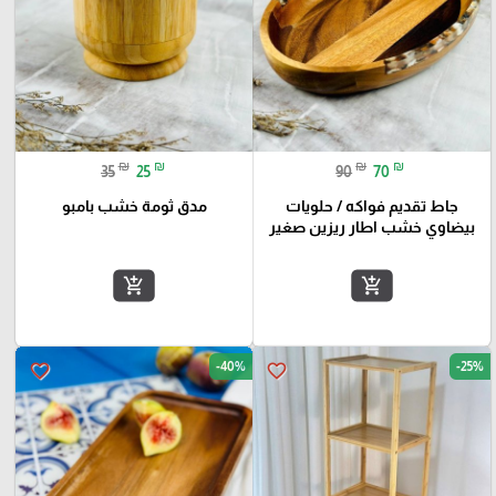
₪
₪
₪
₪
35
25
90
70
جاط تقديم فواكه / حلويات
مدق ثومة خشب بامبو
بيضاوي خشب اطار ريزين صغير
add_shopping_cart
add_shopping_cart
-40%
-25%
favorite_border
favorite_border