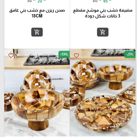
30
20
80
65
مضيفة خشب بني موشح مقطع
صحن ريزن مع خشب بني غامق
3 خانات شكل دودة
18CM
add_shopping_cart
add_shopping_cart
-13%
-25%
favorite_border
favorite_border