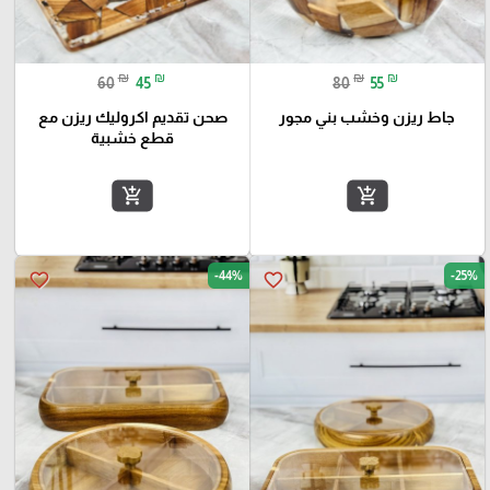
₪
₪
₪
₪
60
45
80
55
جاط ريزن وخشب بني مجور
صحن تقديم اكروليك ريزن مع
قطع خشبية
add_shopping_cart
add_shopping_cart
-44%
-25%
favorite_border
favorite_border