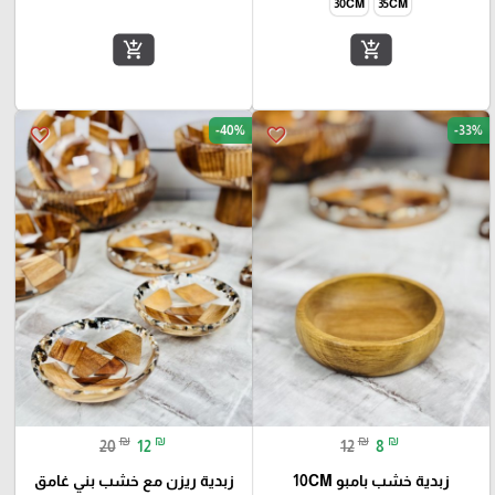
30CM
35CM
add_shopping_cart
add_shopping_cart
-40%
-33%
favorite_border
favorite_border
₪
₪
₪
₪
20
12
12
8
زبدية خشب بامبو 10CM
زبدية ريزن مع خشب بني غامق