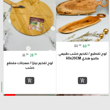
₪
₪
80
60
لوح تقطيع / تقديم خشب طبيعي
₪
₪
35
28
مانجو هندي 60x20CM
لوح تقديم بيتزا / معجنات مقطع
خشب
add_shopping_cart
add_shopping_cart
-13%
-42%
favorite_border
favorite_border