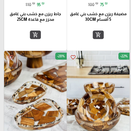
₪
₪
₪
₪
110
95
100
75
مضيفة ريزن مع خشب بني غامق
جاط ريزن مع خشب بني غامق
5 أقسام 30CM
محزز مع قاعدة 25CM
add_shopping_cart
add_shopping_cart
-28%
-22%
favorite_border
favorite_border