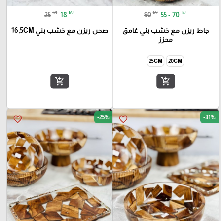
₪
₪
₪
₪
25
18
90
55 - 70
جاط ريزن مع خشب بني غامق
صحن ريزن مع خشب بني 16,5CM
محزز
25CM
20CM
add_shopping_cart
add_shopping_cart
-25%
-31%
favorite_border
favorite_border