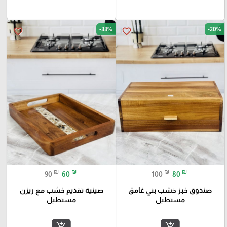
-33%
-20%
favorite_border
favorite_border
₪
₪
₪
₪
90
60
100
80
صندوق خبز خشب بني غامق
صينية تقديم خشب مع ريزن
مستطيل
مستطيل
add_shopping_cart
add_shopping_cart