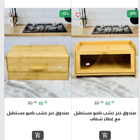
-18%
-25%
favorite_border
favorite_border
₪
₪
₪
₪
80
65
80
60
صندوق خبز خشب بامبو مستطيل
صندوق خبز خشب بامبو مستطيل
مع غطاء شفاف
add_shopping_cart
add_shopping_cart