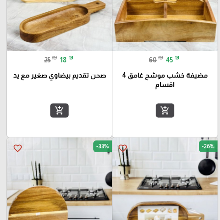
₪
₪
₪
₪
25
18
60
45
مضيفة خشب موشح غامق 4
صحن تقديم بيضاوي صغير مع يد
اقسام
add_shopping_cart
add_shopping_cart
-33%
-26%
favorite_border
favorite_border