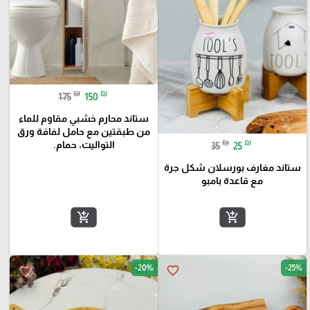
₪
₪
175
150
ستاند محارم خشبي مقاوم للماء
من طبقتين مع حامل لفافة ورق
₪
₪
التواليت، حمام.
35
25
ستاند مغارف بورسلان شكل جرة
مع قاعدة بامبو
add_shopping_cart
add_shopping_cart
-20%
-25%
favorite_border
favorite_border