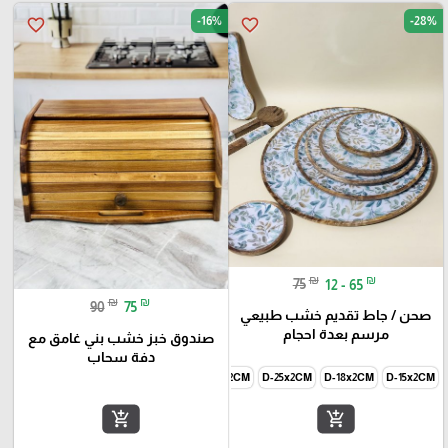
-16%
-28%
favorite_border
favorite_border
₪
₪
75
12 - 65
₪
₪
90
75
صحن / جاط تقديم خشب طبيعي
مرسم بعدة احجام
صندوق خبز خشب بني غامق مع
دفة سحاب
D-45x2CM
D-35x2CM
D-30x2CM
D-25x2CM
D-18x2CM
D-15x2CM
add_shopping_cart
add_shopping_cart