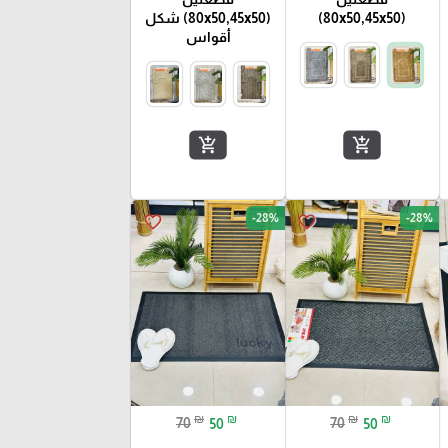
(80x50,45x50)
(80x50,45x50) شكل
أقواس
add_shopping_cart
add_shopping_cart
-28%
-28%
favorite_border
favorite_border
₪
₪
₪
₪
70
50
70
50