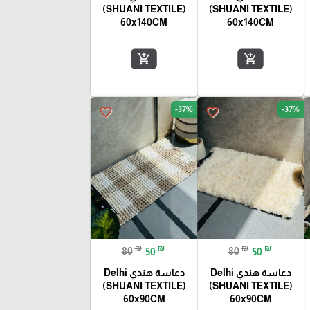
(SHUANI TEXTILE)
(SHUANI TEXTILE)
60x140CM
60x140CM
add_shopping_cart
add_shopping_cart
-37%
-37%
favorite_border
favorite_border
₪
₪
₪
₪
80
50
80
50
دعاسة هندي Delhi
دعاسة هندي Delhi
(SHUANI TEXTILE)
(SHUANI TEXTILE)
60x90CM
60x90CM