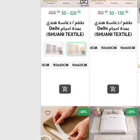
₪
₪
₪
₪
400
50 - 320
150
50 - 130
طقم / دعاسة هندي
طقم / دعاسة هندي
بعدة احجام Delhi
بعدة احجام Delhi
(SHUANI TEXTILE)
(SHUANI TEXTILE)
200x80CM
150x80CM
90x60CM
90x60CM
150x80CM
200x80CM
طقم
add_shopping_cart
add_shopping_cart
-46%
-36%
favorite_border
favorite_border