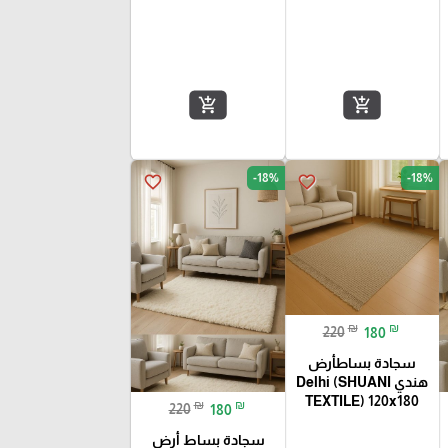
add_shopping_cart
add_shopping_cart
-18%
-18%
favorite_border
favorite_border
₪
₪
220
180
سجادة بساطأرض
هندي Delhi (SHUANI
TEXTILE) 120x180
₪
₪
220
180
سجادة بساط أرض