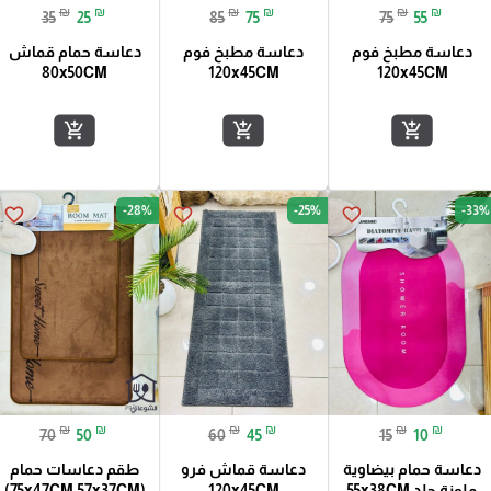
₪
₪
₪
₪
₪
₪
35
25
85
75
75
55
دعاسة مطبخ فوم
دعاسة مطبخ فوم
دعاسة حمام قماش
80x50CM
120x45CM
120x45CM
add_shopping_cart
add_shopping_cart
add_shopping_cart
-28%
-25%
-33%
favorite_border
favorite_border
favorite_border
₪
₪
₪
₪
₪
₪
70
50
60
45
15
10
دعاسة حمام بيضاوية
دعاسة قماش فرو
طقم دعاسات حمام
ملونة جلد 55x38CM
120x45CM
(75x47CM,57x37CM)