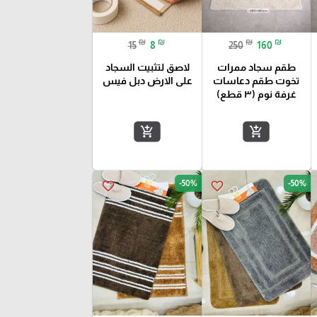
₪
₪
₪
₪
15
8
250
160
طقم سجاد ممرات
لاصق لتثبيت السجاد
تخوت طقم دعاسات
على الارض دبل فيس
غرفة نوم (٣ قطع)
add_shopping_cart
add_shopping_cart
-50%
-50%
favorite_border
favorite_border