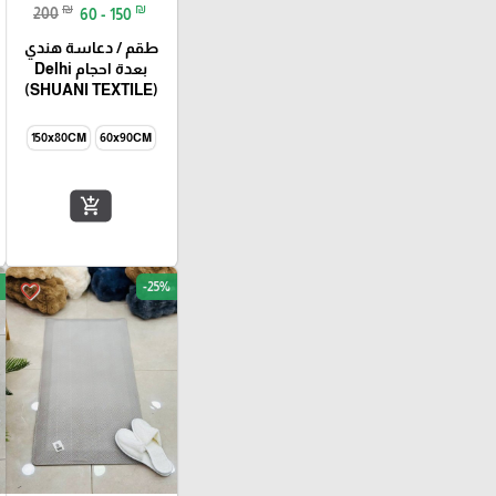
₪
₪
200
60 - 150
طقم / دعاسة هندي
بعدة احجام Delhi
(SHUANI TEXTILE)
150x80CM
60x90CM
add_shopping_cart
-25%
favorite_border