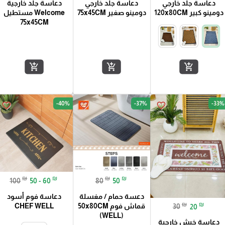
دعاسة جلد خارجي
دعاسة جلد خارجي
دعاسة جلد خارجية
دومينو كبير 120x80CM
دومينو صغير 75x45CM
Welcome مستطيل
75x45CM
add_shopping_cart
add_shopping_cart
add_shopping_cart
-40%
-37%
-33%
favorite_border
favorite_border
favorite_border
₪
₪
₪
₪
100
50 - 60
80
50
دعاسة فوم أسود
دعسة حمام / مغسلة
₪
₪
CHEF WELL
قماش فوم 50x80CM
30
20
(WELL)
دعاسة خيش خارجية