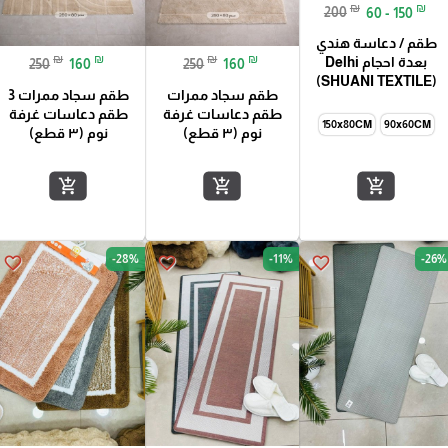
₪
₪
200
60 - 150
طقم / دعاسة هندي
₪
₪
₪
₪
بعدة احجام Delhi
250
160
250
160
(SHUANI TEXTILE)
طقم سجاد ممرات
طقم سجاد ممرات 3
طقم دعاسات غرفة
طقم دعاسات غرفة
150x80CM
90x60CM
نوم (٣ قطع)
نوم (٣ قطع)
add_shopping_cart
add_shopping_cart
add_shopping_cart
-28%
-11%
-26%
favorite_border
favorite_border
favorite_border