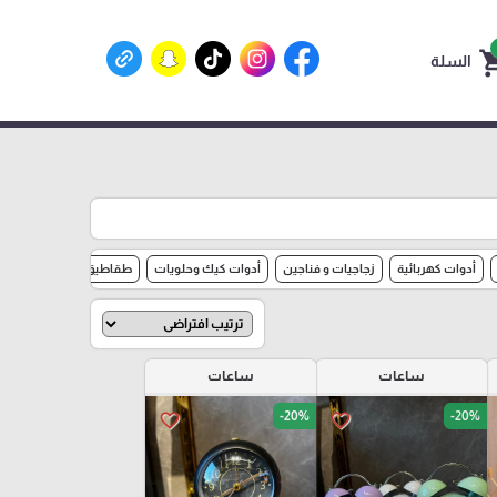
shoppin
السلة
أدوات كهربائية
زجاجيات و فناجين
أدوات كيك وحلويات
طقاطيق
مصنع الشوعا
ساعات
ساعات
-20%
-20%
favorite_border
favorite_border