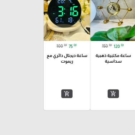
₪
₪
₪
₪
100
75
150
120
ساعة مكتبية ذهبية
ساعة ديجتال دائري مع
سداسية
ريموت
add_shopping_cart
add_shopping_cart