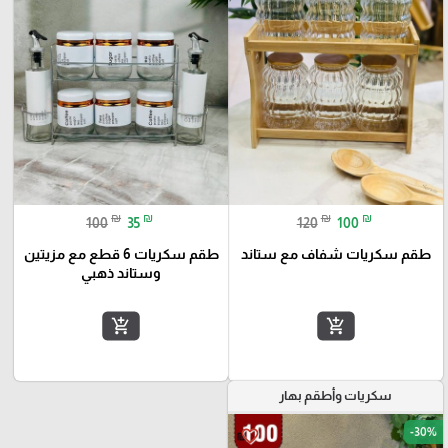
₪
₪
₪
₪
100
35
120
100
طقم سكريات شفاف مع ستاند
طقم سكريات 6 قطع مع مزيتين
وستاند ذهبي
add_shopping_cart
add_shopping_cart
سكريات وأطقم بهار
-30%
favorite_border