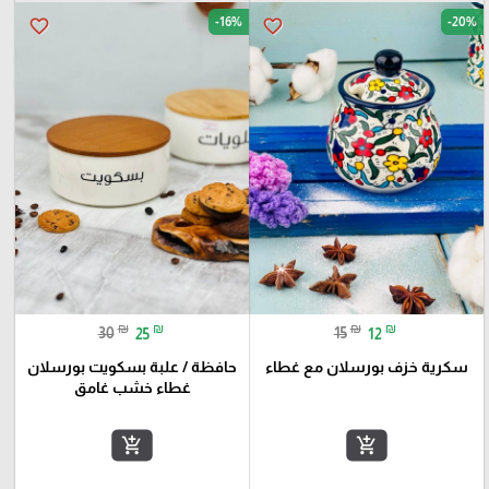
-16%
-20%
favorite_border
favorite_border
₪
₪
₪
₪
30
25
15
12
سكرية خزف بورسلان مع غطاء
حافظة / علبة بسكويت بورسلان
غطاء خشب غامق
add_shopping_cart
add_shopping_cart