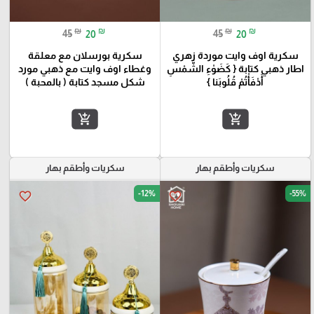
₪
₪
₪
₪
45
20
45
20
سكرية اوف وايت موردة زهري
سكرية بورسلان مع معلقة
اطار ذهبي كتابة { كَضَوْءِ الشَّمْسِ
وغطاء اوف وايت مع ذهبي مورد
أَدْفَأْتُمْ قُلُوبَنا }
شكل مسجد كتابة ( بالمحبة )
add_shopping_cart
add_shopping_cart
سكريات وأطقم بهار
سكريات وأطقم بهار
-12%
-55%
favorite_border
favorite_border