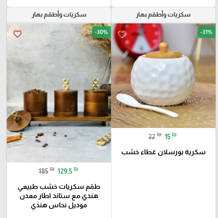
سكريات وأطقم بهار
سكريات وأطقم بهار
-30%
-31%
favorite_border
favorite_border
₪
₪
22
15
سكرية بورسلان غطاء خشب
₪
₪
185
129.5
طقم سكريات خشب طبيعي
هندي مع ستاند اطار معدن
موديل نحاس هندي