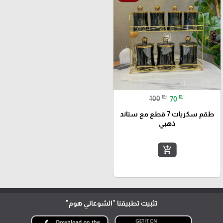
₪
₪
100
70
طقم سكريات 7 قطع مع ستاند
ذهبي
add_shopping_cart
تثبيت تطبيقنا
"الشوعاني هوم"