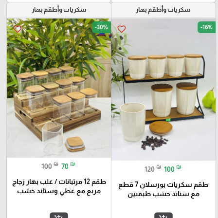
سكريات وأطقم بهار
سكريات وأطقم بهار
-30%
-16%
favorite_border
favorite_border
₪
₪
100
70
₪
₪
120
100
طقم 12 مرتبانات / علب بهار زجاج
طقم سكريات بورسلان 7 قطع
مربع مع غطي وستاند خشب
مع ستاند خشب طبقتين