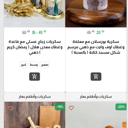
₪
₪
₪
₪
50
35 - 45
45
20
سكرية بورسلان مع معلقة
سكريات زجاج عسلي مع قاعدة
وغطاء اوف وايت مع ذهبي مرسم
وغطاء معدن هلال ( رمضان كريم
شكل مسجد كتابة ( بالمحبة )
) ذهبي
صغير
وسط
كبير
add_shopping_cart
add_shopping_cart
سكريات وأطقم بهار
سكريات وأطقم بهار
-15%
-20%
favorite_border
favorite_border