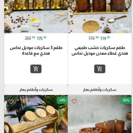
₪
₪
₪
₪
250
175
170
119
طقم سكريات خشب طبيعي
طقم 3 سكريات موديل نحاس
هندي غطاء معدن موديل نحاس
هندي مع قاعدة
add_shopping_cart
add_shopping_cart
سكريات وأطقم بهار
سكريات وأطقم بهار
-16%
-30%
favorite_border
favorite_border