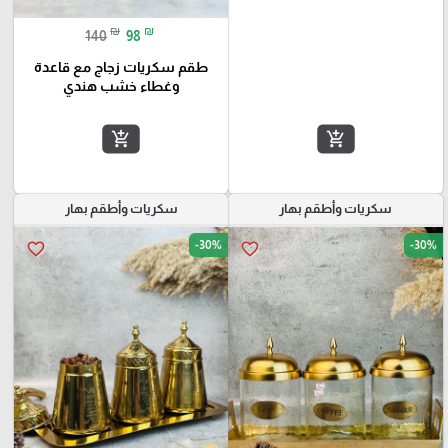
₪
₪
140
98
طقم سكريات زجاج مع قاعدة
وغطاء خشب هندي
add_shopping_cart
add_shopping_cart
سكريات وأطقم بهار
سكريات وأطقم بهار
-30%
-30%
favorite_border
favorite_border