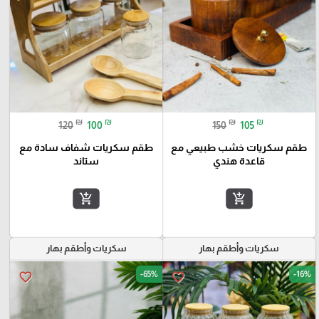
₪
₪
₪
₪
120
100
150
105
طقم سكريات خشب طبيعي مع
طقم سكريات شفاف سادة مع
قاعدة هندي
ستاند
add_shopping_cart
add_shopping_cart
سكريات وأطقم بهار
سكريات وأطقم بهار
-65%
-16%
favorite_border
favorite_border