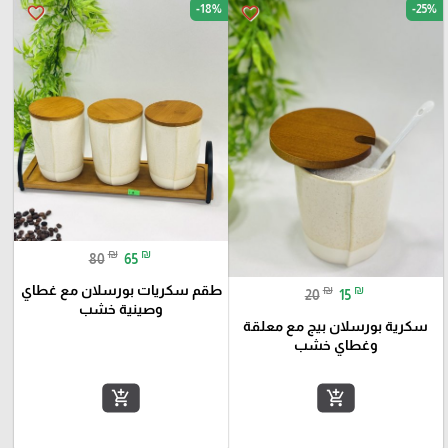
-18%
-25%
favorite_border
favorite_border
₪
₪
80
65
طقم سكريات بورسلان مع غطاي
₪
₪
20
15
وصينية خشب
سكرية بورسلان بيج مع معلقة
وغطاي خشب
add_shopping_cart
add_shopping_cart