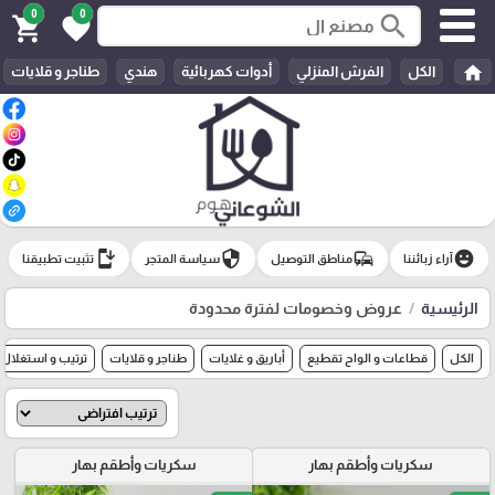
0
0
search
shopping_cart
favorite
home
الكل
الفرش المنزلي
أدوات كهربائية
هندي
طناجر و قلايات
install_mobile
security
commute
emoji_emotions
آراء زبائننا
مناطق التوصيل
سياسة المتجر
تثبيت تطبيقنا
الرئيسية
عروض وخصومات لفترة محدودة
الكل
قطاعات و الواح تقطيع
أباريق و غلايات
طناجر و قلايات
ترتيب و استغلال
سكريات وأطقم بهار
سكريات وأطقم بهار