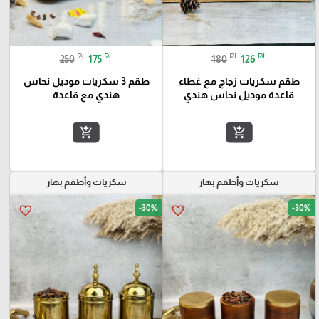
₪
₪
₪
₪
250
175
180
126
طقم سكريات زجاج مع غطاء
طقم 3 سكريات موديل نحاس
قاعدة موديل نحاس هندي
هندي مع قاعدة
add_shopping_cart
add_shopping_cart
سكريات وأطقم بهار
سكريات وأطقم بهار
-30%
-30%
favorite_border
favorite_border