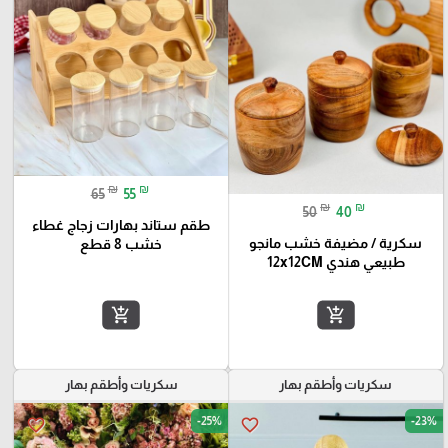
₪
₪
65
55
₪
₪
50
40
طقم ستاند بهارات زجاج غطاء
سكرية / مضيفة خشب مانجو
خشب 8 قطع
طبيعي هندي 12x12CM
add_shopping_cart
add_shopping_cart
سكريات وأطقم بهار
سكريات وأطقم بهار
-25%
-23%
favorite_border
favorite_border