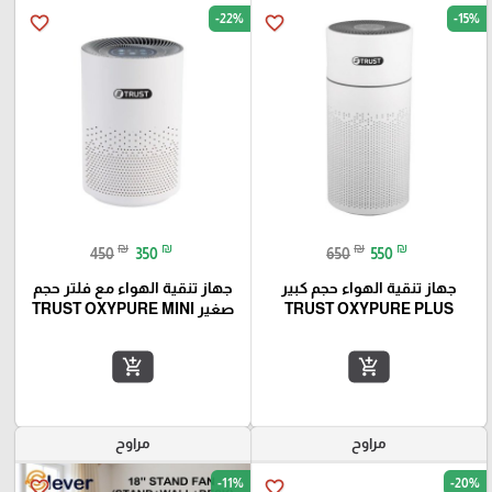
-22%
-15%
favorite_border
favorite_border
₪
₪
₪
₪
450
350
650
550
جهاز تنقية الهواء حجم كبير
جهاز تنقية الهواء مع فلتر حجم
TRUST OXYPURE PLUS
صغير TRUST OXYPURE MINI
add_shopping_cart
add_shopping_cart
مراوح
مراوح
-11%
-20%
favorite_border
favorite_border