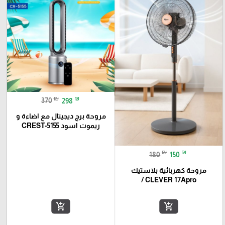
₪
₪
370
298
مروحة برج ديجيتال مع اضاءة و
ريموت اسود CREST-5155
₪
₪
180
150
مروحة كهربائية بلاستيك
CLEVER 17Apro /
add_shopping_cart
add_shopping_cart