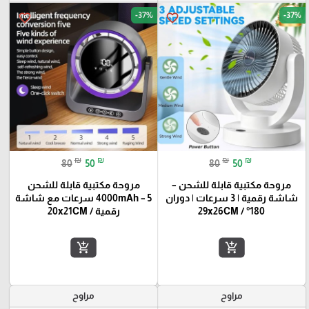
-37%
-37%
favorite_border
favorite_border
₪
₪
₪
₪
80
50
80
50
مروحة مكتبية قابلة للشحن –
مروحة مكتبية قابلة للشحن
شاشة رقمية | 3 سرعات | دوران
4000mAh – 5 سرعات مع شاشة
180° / 29x26CM
رقمية / 20x21CM
add_shopping_cart
add_shopping_cart
مراوح
مراوح