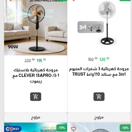
₪
₪
150
120
₪
₪
220
195
مروحة كهربائية 3 شفرات المنيوم
مروحة كهربائية بلاستيك
3in1 مع ستاند 110واط TRUST
CLEVER 18APRO /3-1 مع
ريموت
add_shopping_cart
add_shopping_cart
مراوح
مراوح
-19%
-16%
favorite_border
favorite_border