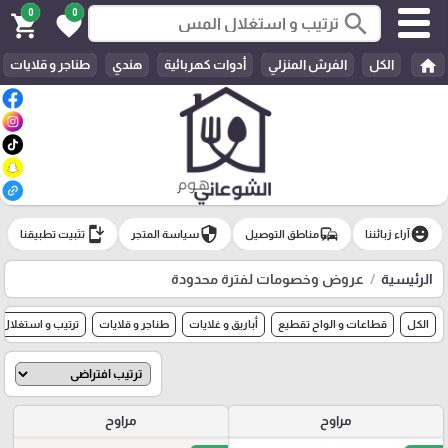
0
0
search
shopping_cart
favorite
home
الكل
الفرش المنزلي
أدوات كهربائية
هندي
طناجر و قلايات
install_mobile
security
commute
emoji_emotions
آراء زبائننا
مناطق التوصيل
سياسة المتجر
تثبيت تطبيقنا
الرئيسية
عروض وخصومات لفترة محدودة
الكل
قطاعات و الواح تقطيع
أباريق و غلايات
طناجر و قلايات
ترتيب و استغلال
مراوح
مراوح