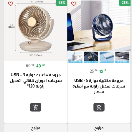
-33%
-28%
favorite_border
favorite_border
₪
₪
60
40
₪
₪
25
18
مروحة مكتبية دوارة USB – 3
سرعات | دوران تلقائي | تعديل
مروحة مكتبية دوارة USB - 5
زاوية 120°
سرعات تعديل زاوية مع اضاءة
سهار
add_shopping_cart
add_shopping_cart
مراوح
مراوح