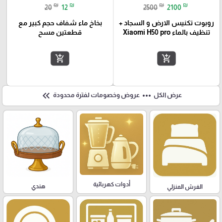
₪
₪
₪
₪
20
12
2500
2100
روبوت تكنيس الارض و السجاد +
بخاخ ماء شفاف حجم كبير مع
تنظيف بالماء Xiaomi H50 pro
قطعتين مسح
add_shopping_cart
add_shopping_cart
keyboard_double_arrow_left
more_horiz
عرض الكل
عروض وخصومات لفترة محدودة
أدوات كهربائية
هندي
الفرش المنزلي