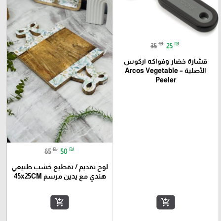
₪
₪
35
25
قشارة خضار وفواكه اركوس
الأصلية – Arcos Vegetable
Peeler
₪
₪
65
50
لوح تقديم / تقطيع خشب طبيعي
هندي مع يدين مرسم 45x25CM
add_shopping_cart
add_shopping_cart