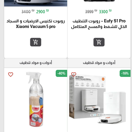
₪
₪
₪
₪
3400
2900
3999
3300
Eufy S1 Pro – روبوت التنظيف
روبوت تكنيس الارضيات و السجاد
الذكي للشفط والمسح المتكامل
Xiaomi Vacuum 5 pro
add_shopping_cart
add_shopping_cart
أدوات و مواد تنظيف
أدوات و مواد تنظيف
-40%
-16%
favorite_border
favorite_border