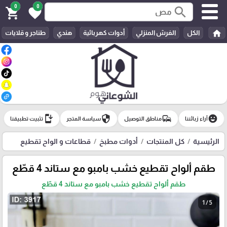
0
0
search
shopping_cart
favorite
home
الكل
الفرش المنزلي
أدوات كهربائية
هندي
طناجر و قلايات
install_mobile
security
commute
emoji_emotions
آراء زبائننا
مناطق التوصيل
سياسة المتجر
تثبيت تطبيقنا
الرئيسية
كل المنتجات
أدوات مطبخ
قطاعات و الواح تقطيع
طقم ألواح تقطيع خشب بامبو مع ستاند 4 قطّع
طقم ألواح تقطيع خشب بامبو مع ستاند 4 قطّع
1 / 5