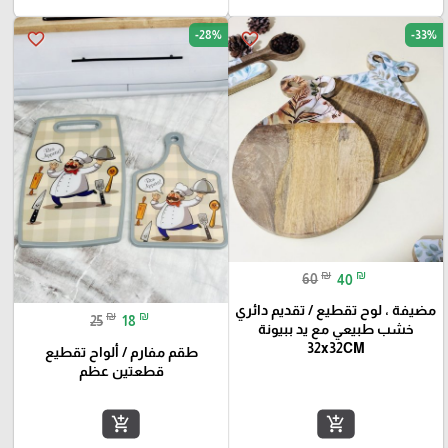
-28%
-33%
favorite_border
favorite_border
₪
₪
60
40
مضيفة ، لوح تقطيع / تقديم دائري
₪
₪
25
18
خشب طبيعي مع يد ببيونة
32x32CM
طقم مفارم / ألواح تقطيع
قطعتين عظم
add_shopping_cart
add_shopping_cart