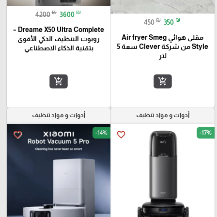
₪
₪
4200
3600
₪
₪
450
350
Dreame X50 Ultra Complete –
مقلى هوائي Air fryer Smeg
روبوت التنظيف الذكي الأقوى
Style من شركة Clever سعة 5
بتقنية الذكاء الاصطناعي
لتر
add_shopping_cart
add_shopping_cart
أدوات و مواد تنظيف
أدوات و مواد تنظيف
-14%
-17%
favorite_border
favorite_border