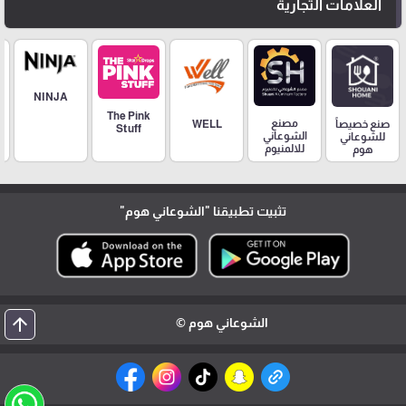
العلامات التجارية
NINJA
The Pink
مصنع
صنع خصيصاً
WELL
Stuff
الشوعاني
للشوعاني
للالمنيوم
هوم
تثبيت تطبيقنا
"الشوعاني هوم"
arrow_upward
الشوعاني هوم ©