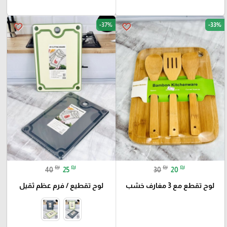
-37%
-33%
favorite_border
favorite_border
₪
₪
₪
₪
40
25
30
20
لوح تقطع مع 3 مغارف خشب
لوح تقطيع / فرم عظم ثقيل