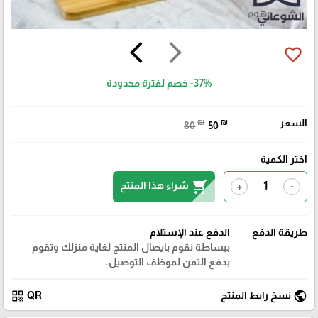
arrow_back_ios
arrow_forward_ios
favorite_border
-37%
خصم لفترة محدودة
السعر
₪
₪
80
50
اختر الكمية
shopping_cart
شراء هذا المنتج
+
-
طريقة الدفع
الدفع عند الإستلام
ببساطة نقوم بايصال المنتج لغاية منزلك وتقوم
بدفع الثمن لموظف التوصيل.
qr_code
public
نسخ رابط المنتج
QR