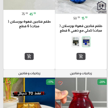
₪
₪
75
45
₪
₪
50
15
طقم فناجين قهوة بورسلان (
طقم فناجين قهوة بورسلان (
مجات) 6 قطع
مجات) كحلي مع ذهبي 6 قطع
add_shopping_cart
add_shopping_cart
زجاجيات و فناجين
زجاجيات و فناجين
-17%
-28%
favorite_border
favorite_border