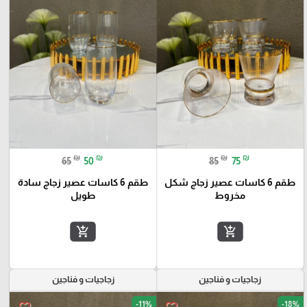
₪
₪
₪
₪
65
50
85
75
طقم 6 كاسات عصير زجاج شكل
طقم 6 كاسات عصير زجاج سادة
مخروط
طويل
add_shopping_cart
add_shopping_cart
زجاجيات و فناجين
زجاجيات و فناجين
-11%
-18%
favorite_border
favorite_border