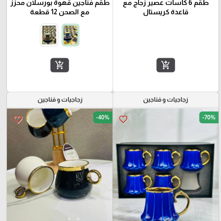
طقم 6 كاسات عصير زجاج مع
طقم فناجين قهوة بورسلان محزز
قاعدة كريستال
مع الصحن 12 قطعة
add_shopping_cart
add_shopping_cart
زجاجيات و فناجين
زجاجيات و فناجين
-40%
-70%
favorite_border
favorite_border