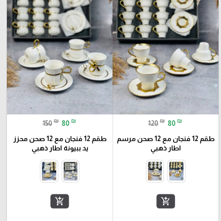
₪
₪
₪
₪
150
80
120
80
طقم 12 فنجان مع 12 صحن مرسم
طقم 12 فنجان مع 12 صحن محزز
اطار ذهبي
يد ببيونة اطار ذهبي
add_shopping_cart
add_shopping_cart