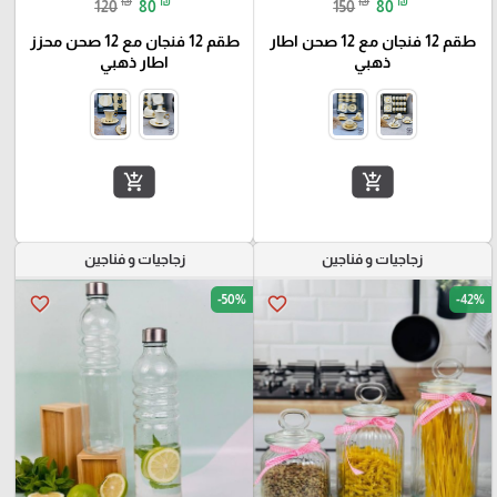
₪
₪
₪
₪
120
80
150
80
طقم 12 فنجان مع 12 صحن اطار
طقم 12 فنجان مع 12 صحن محزز
ذهبي
اطار ذهبي
add_shopping_cart
add_shopping_cart
زجاجيات و فناجين
زجاجيات و فناجين
-50%
-42%
favorite_border
favorite_border