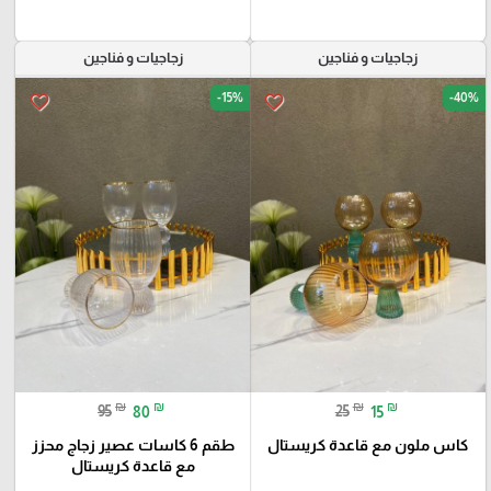
زجاجيات و فناجين
زجاجيات و فناجين
-15%
-40%
favorite_border
favorite_border
₪
₪
₪
₪
95
80
25
15
كاس ملون مع قاعدة كريستال
طقم 6 كاسات عصير زجاج محزز
مع قاعدة كريستال