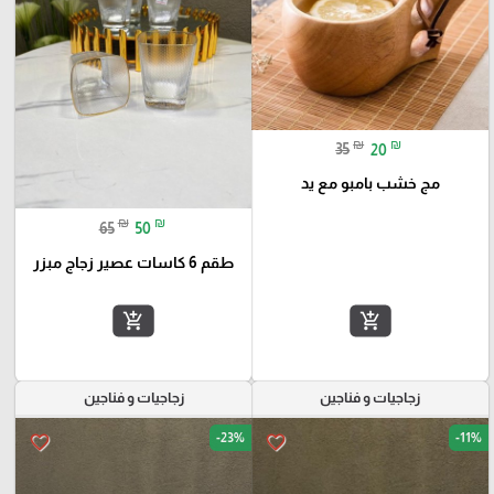
₪
₪
35
20
مج خشب بامبو مع يد
₪
₪
65
50
طقم 6 كاسات عصير زجاج مبزر
add_shopping_cart
add_shopping_cart
زجاجيات و فناجين
زجاجيات و فناجين
-23%
-11%
favorite_border
favorite_border