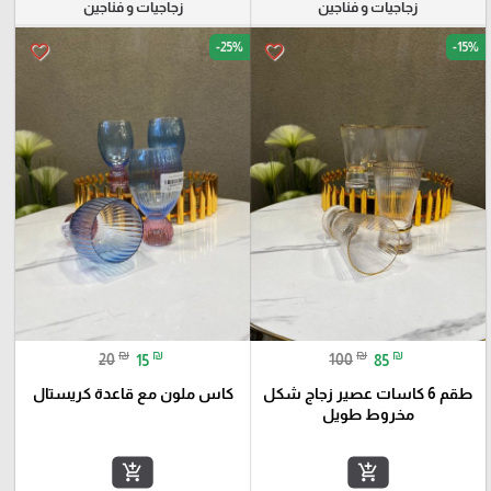
زجاجيات و فناجين
زجاجيات و فناجين
-25%
-15%
favorite_border
favorite_border
₪
₪
₪
₪
20
15
100
85
طقم 6 كاسات عصير زجاج شكل
كاس ملون مع قاعدة كريستال
مخروط طويل
add_shopping_cart
add_shopping_cart