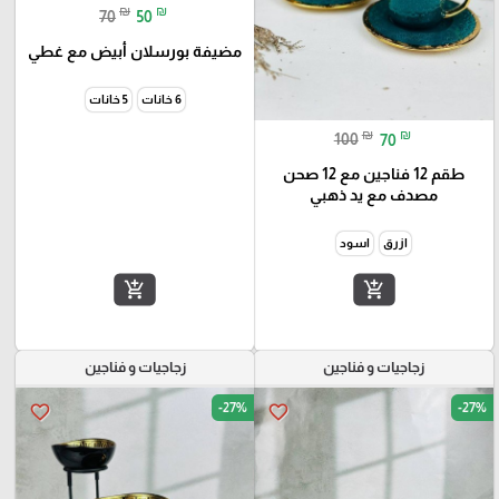
₪
₪
70
50
مضيفة بورسلان أبيض مع غطي
6 خانات
5 خانات
₪
₪
100
70
طقم 12 فناجين مع 12 صحن
مصدف مع يد ذهبي
ازرق
اسود
add_shopping_cart
add_shopping_cart
زجاجيات و فناجين
زجاجيات و فناجين
-27%
-27%
favorite_border
favorite_border