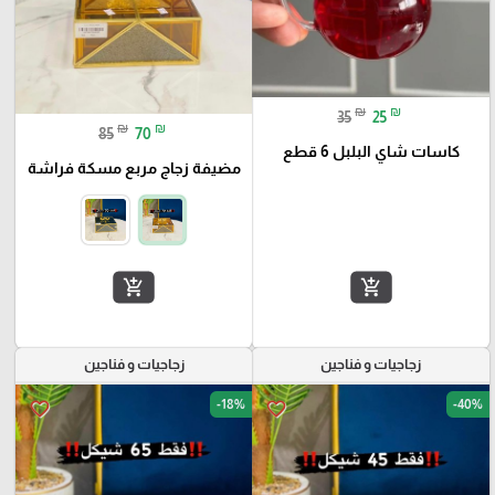
₪
₪
35
25
₪
₪
85
70
كاسات شاي البلبل 6 قطع
مضيفة زجاج مربع مسكة فراشة
add_shopping_cart
add_shopping_cart
زجاجيات و فناجين
زجاجيات و فناجين
-18%
-40%
favorite_border
favorite_border