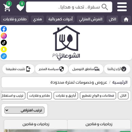
0
0
search
shopping_cart
favorite
home
الكل
الفرش المنزلي
أدوات كهربائية
هندي
طناجر و قلايات
install_mobile
security
commute
emoji_emotions
آراء زبائننا
مناطق التوصيل
سياسة المتجر
تثبيت تطبيقنا
الرئيسية
عروض وخصومات لفترة محدودة
الكل
قطاعات و الواح تقطيع
أباريق و غلايات
طناجر و قلايات
ترتيب و استغلال
زجاجيات و فناجين
زجاجيات و فناجين