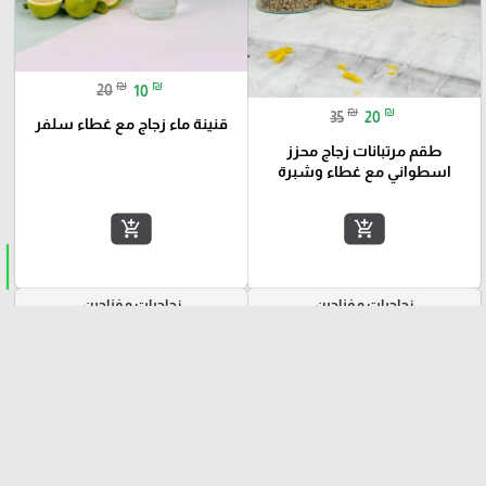
₪
₪
20
10
₪
₪
35
20
قنينة ماء زجاج مع غطاء سلفر
طقم مرتبانات زجاج محزز
اسطواني مع غطاء وشبرة
add_shopping_cart
add_shopping_cart
زجاجيات و فناجين
زجاجيات و فناجين
-20%
-50%
favorite_border
favorite_border