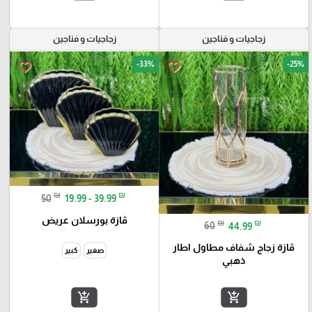
زجاجيات و فناجين
زجاجيات و فناجين
-33%
-25%
favorite_border
favorite_border
₪
₪
50
19.99 - 39.99
ڤازة بورسلان عريض
₪
₪
60
44.99
ڤازة زجاج شفاف مطاول اطار
صغير
كبير
ذهبي
add_shopping_cart
add_shopping_cart