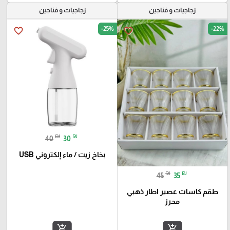
زجاجيات و فناجين
زجاجيات و فناجين
-25%
-22%
favorite_border
favorite_border
₪
₪
40
30
بخاخ زيت / ماء إلكتروني USB
₪
₪
45
35
طقم كاسات عصير اطار ذهبي
محرز
add_shopping_cart
add_shopping_cart