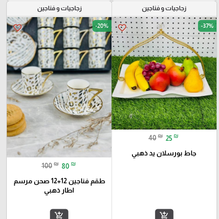
زجاجيات و فناجين
زجاجيات و فناجين
-20%
-37%
favorite_border
favorite_border
₪
₪
40
25
جاط بورسلان يد ذهبي
₪
₪
100
80
طقم فناجين 12+12 صحن مرسم
اطار ذهبي
add_shopping_cart
add_shopping_cart