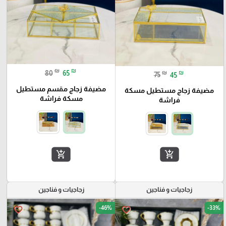
₪
₪
80
65
₪
₪
75
45
مضيفة زجاج مقسم مستطيل
مضيفة زجاج مستطيل مسكة
مسكة فراشة
فراشة
add_shopping_cart
add_shopping_cart
زجاجيات و فناجين
زجاجيات و فناجين
-46%
-33%
favorite_border
favorite_border