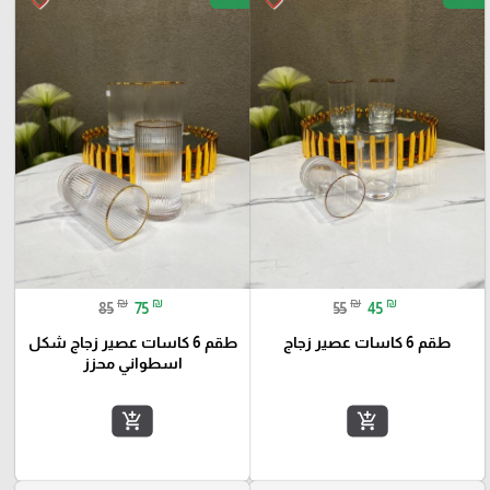
₪
₪
₪
₪
85
75
55
45
طقم 6 كاسات عصير زجاج
طقم 6 كاسات عصير زجاج شكل
اسطواني محزز
add_shopping_cart
add_shopping_cart