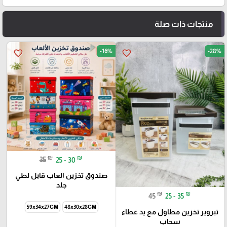
منتجات ذات صلة
-16%
-28%
favorite_border
favorite_border
₪
₪
35
25 - 30
صندوق تخزين العاب قابل لطي
جلد
₪
₪
45
25 - 35
59x34x27CM
48x30x28CM
تبروير تخزين مطاول مع يد غطاء
سحاب