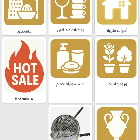
زجاجيات و فناجين
أدوات منزلية
طقاطيق
ورود و اشجار
اكسسوارات حمام
🔥 Hot sale