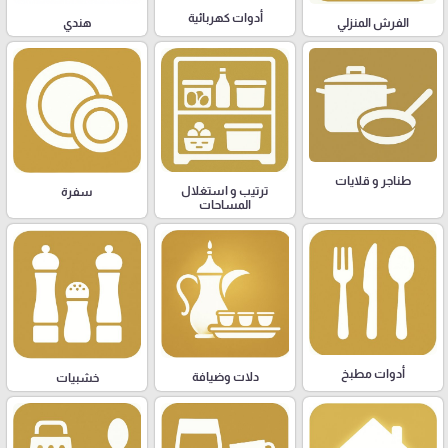
أدوات كهربائية
هندي
الفرش المنزلي
طناجر و قلايات
ترتيب و استغلال
سفرة
المساحات
أدوات مطبخ
دلات وضيافة
خشبيات