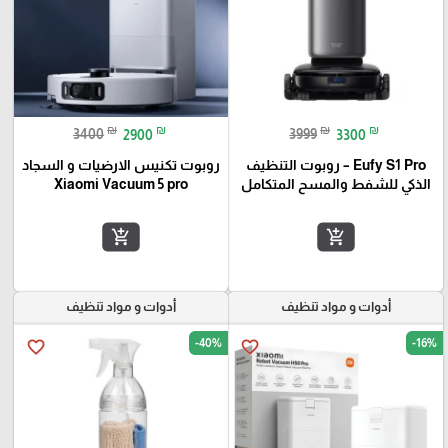
₪
₪
₪
₪
3400
2900
3999
3300
Eufy S1 Pro – روبوت التنظيف
روبوت تكنيس الارضيات و السجاد
الذكي للشفط والمسح المتكامل
Xiaomi Vacuum 5 pro
add_shopping_cart
add_shopping_cart
أدوات و مواد تنظيف
أدوات و مواد تنظيف
-40%
-16%
favorite_border
favorite_border