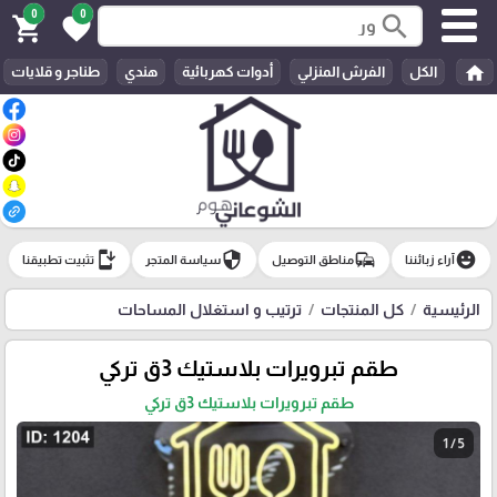
0
0
search
shopping_cart
favorite
home
الكل
الفرش المنزلي
أدوات كهربائية
هندي
طناجر و قلايات
install_mobile
security
commute
emoji_emotions
آراء زبائننا
مناطق التوصيل
سياسة المتجر
تثبيت تطبيقنا
الرئيسية
كل المنتجات
ترتيب و استغلال المساحات
طقم تبرويرات بلاستيك 3ق تركي
طقم تبرويرات بلاستيك 3ق تركي
1 / 5