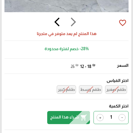
arrow_back_ios
arrow_forward_ios
favorite_border
هذا المنتج لم يعد متوفر في متجرنا
-28%
خصم لفترة محدودة
السعر
₪
₪
25
12 - 18
اختر القياس
طقم صغير
طقم وسط
طقم كبير
اختر الكمية
shopping_cart
شراء هذا المنتج
+
-