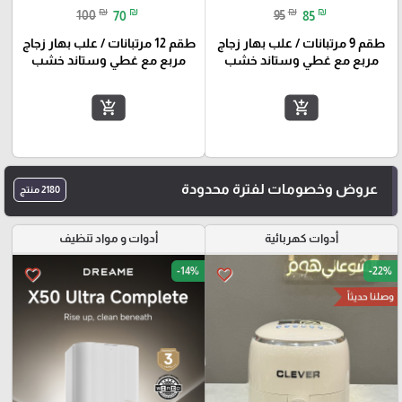
₪
₪
₪
₪
100
70
95
85
طقم 9 مرتبانات / علب بهار زجاج
طقم 12 مرتبانات / علب بهار زجاج
مربع مع غطي وستاند خشب
مربع مع غطي وستاند خشب
add_shopping_cart
add_shopping_cart
عروض وخصومات لفترة محدودة
2180 منتج
أدوات كهربائية
أدوات و مواد تنظيف
-14%
-22%
favorite_border
favorite_border
وصلنا حديثاً