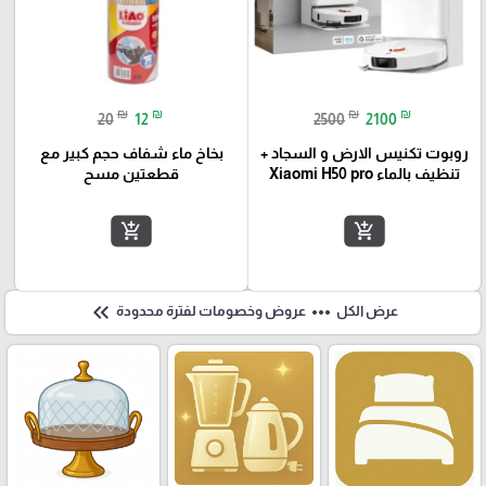
₪
₪
₪
₪
20
12
2500
2100
روبوت تكنيس الارض و السجاد +
بخاخ ماء شفاف حجم كبير مع
تنظيف بالماء Xiaomi H50 pro
قطعتين مسح
add_shopping_cart
add_shopping_cart
keyboard_double_arrow_left
more_horiz
عرض الكل
عروض وخصومات لفترة محدودة