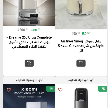
₪
₪
4200
3600
₪
₪
450
350
Dreame X50 Ultra Complete –
مقلى هوائي Air fryer Smeg
روبوت التنظيف الذكي الأقوى
Style من شركة Clever سعة 5
بتقنية الذكاء الاصطناعي
لتر
add_shopping_cart
add_shopping_cart
أدوات و مواد تنظيف
أدوات و مواد تنظيف
-14%
-17%
favorite_border
favorite_border