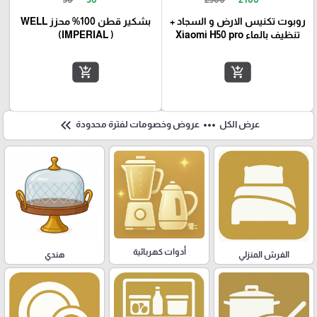
روبوت تكنيس الارض و السجاد +
بشكير قطن 100% محزز WELL
تنظيف بالماء Xiaomi H50 pro
(IMPERIAL )
add_shopping_cart
add_shopping_cart
keyboard_double_arrow_left
more_horiz
عرض الكل
عروض وخصومات لفترة محدودة
أدوات كهربائية
هندي
الفرش المنزلي