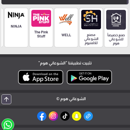
NINJA
The Pink
مصنع
صنع خصيصاً
WELL
Stuff
الشوعاني
للشوعاني
للالمنيوم
هوم
تثبيت تطبيقنا
"الشوعاني هوم"
arrow_upward
الشوعاني هوم ©