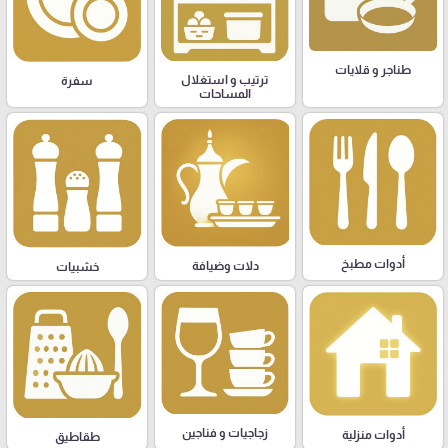
طناجر و قلايات
ترتيب و استغلال
سفرة
المساحات
أدوات مطبخ
دلات وضيافة
خشبيات
زجاجيات و فناجين
أدوات منزلية
طقاطيق