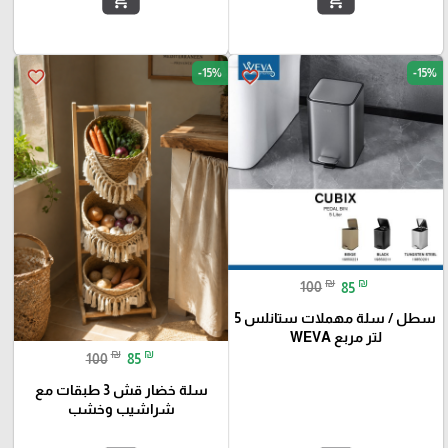
add_shopping_cart
add_shopping_cart
-15%
-15%
favorite_border
favorite_border
₪
₪
100
85
سطل / سلة مهملات ستانلس 5
لتر مربع WEVA
₪
₪
100
85
سلة خضار قش 3 طبقات مع
شراشيب وخشب