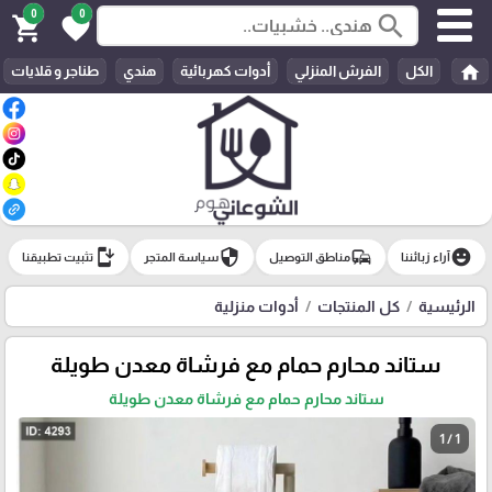
0
0
search
shopping_cart
favorite
home
الكل
الفرش المنزلي
أدوات كهربائية
هندي
طناجر و قلايات
install_mobile
security
commute
emoji_emotions
آراء زبائننا
مناطق التوصيل
سياسة المتجر
تثبيت تطبيقنا
الرئيسية
كل المنتجات
أدوات منزلية
ستاند محارم حمام مع فرشاة معدن طويلة
ستاند محارم حمام مع فرشاة معدن طويلة
1 / 1