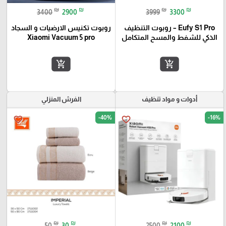
₪
₪
₪
₪
3400
2900
3999
3300
Eufy S1 Pro – روبوت التنظيف
روبوت تكنيس الارضيات و السجاد
الذكي للشفط والمسح المتكامل
Xiaomi Vacuum 5 pro
add_shopping_cart
add_shopping_cart
أدوات و مواد تنظيف
الفرش المنزلي
-40%
-16%
favorite_border
favorite_border
₪
₪
₪
₪
50
30
2500
2100