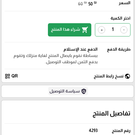
السعر
₪
₪
60
50
اختر الكمية
shopping_cart
شراء هذا المنتج
+
-
طريقة الدفع
الدفع عند الإستلام
ببساطة نقوم بايصال المنتج لغاية منزلك وتقوم
بدفع الثمن لموظف التوصيل.
qr_code
public
نسخ رابط المنتج
QR
policy
سياسة التوصيل
تفاصيل المنتج
رقم المنتج
4293