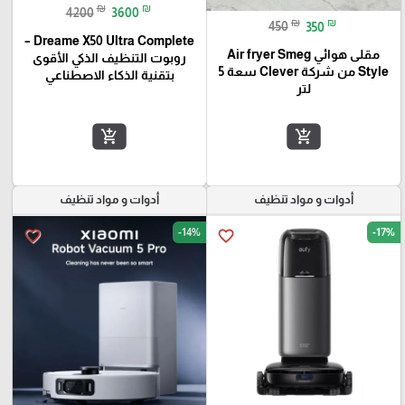
₪
₪
4200
3600
₪
₪
450
350
Dreame X50 Ultra Complete –
مقلى هوائي Air fryer Smeg
روبوت التنظيف الذكي الأقوى
Style من شركة Clever سعة 5
بتقنية الذكاء الاصطناعي
لتر
add_shopping_cart
add_shopping_cart
أدوات و مواد تنظيف
أدوات و مواد تنظيف
-14%
-17%
favorite_border
favorite_border