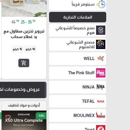
سيتوفر قريباً
العلامات التجارية
₪
₪
45
25 - 35
صنع خصيصاً للشوعاني
تبروير تخزين مطاول مع
هوم
يد غطاء سحاب
مصنع الشوعاني
للالمنيوم
10 كيلو
15 كيلو
WELL
add_shopping_cart
The Pink Stuff
NINJA
عروض وخصومات لفت
TEFAL
أدوات و مواد تنظيف
MOULINEX
-14%
favorite_border
Trust