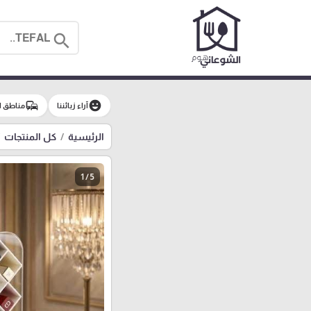
search
commute
emoji_emotions
آراء زبائننا
مناطق ا
الرئيسية
كل المنتجات
1 / 5