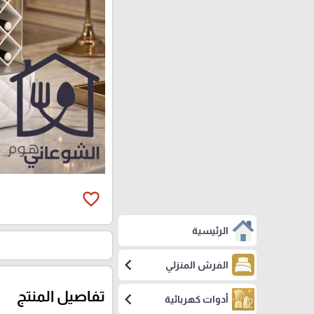
favorite_border
الرئيسية
chevron_left
الفرش المنزلي
تفاصيل المنتج
chevron_left
أدوات كهربائية