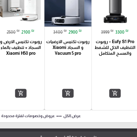
₪
₪
₪
₪
₪
₪
2500
2100
3400
2900
3999
3300
Eufy S1 Pro – روبوت
روبوت تكنيس الارضيات
روبوت تكنيس الارض و
التنظيف الذكي للشفط
و السجاد Xiaomi
السجاد + تنظيف بالماء
والمسح المتكامل
Vacuum 5 pro
Xiaomi H50 pro
add_shopping_cart
add_shopping_cart
add_shopping_cart
ft
more_horiz
عرض الكل
عروض وخصومات لفترة محدودة