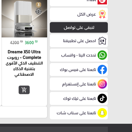
عرض الكل
لنبقى على تواصل
احصل على تطبيقنا
₪
₪
4200
3600
Dreame X50 Ultra
تحدث الينا - واتساب
Complete – روبوت
التنظيف الذكي الأقوى
بتقنية الذكاء
تابعنا على فيس بوك
الاصطناعي
تابعنا على إنستغرام
add_shopping_cart
تابعنا على تيك توك
تابعنا على سناب شات