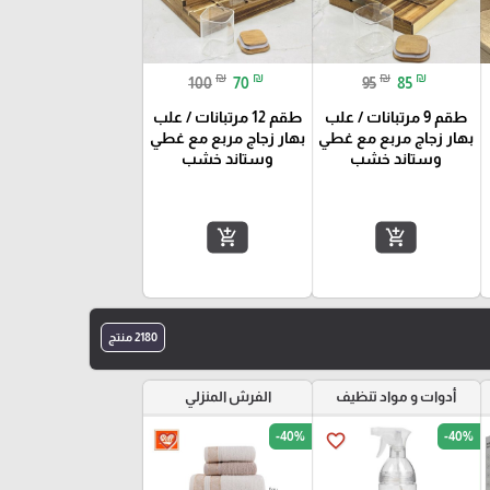
₪
₪
₪
₪
100
70
95
85
طقم 9 مرتبانات / علب
طقم 12 مرتبانات / علب
بهار زجاج مربع مع غطي
بهار زجاج مربع مع غطي
وستاند خشب
وستاند خشب
add_shopping_cart
add_shopping_cart
2180 منتج
أدوات و مواد تنظيف
الفرش المنزلي
-40%
-40%
favorite_border
favorite_border