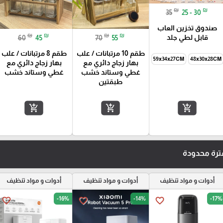
₪
₪
35
25 - 30
صندوق تخزين العاب
₪
₪
₪
₪
قابل لطي جلد
60
45
70
55
طقم 10 مرتبانات / علب
طقم 8 مرتبانات / علب
59x34x27CM
48x30x28CM
بهار زجاج دائري مع
بهار زجاج دائري مع
غطي وستاند خشب
غطي وستاند خشب
طبقتين
add_shopping_cart
add_shopping_cart
add_shopping_cart
رة محدودة
أدوات و مواد تنظيف
أدوات و مواد تنظيف
أدوات و مواد تنظيف
-16%
-14%
-17%
favorite_border
favorite_border
favorite_border