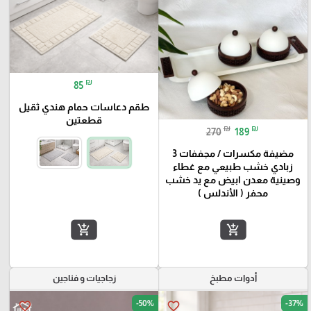
₪
85
طقم دعاسات حمام هندي ثقيل
قطعتين
₪
₪
270
189
مضيفة مكسرات / مجففات 3
زبادي خشب طبيعي مع غطاء
وصينية معدن ابيض مع يد خشب
محفر ( الأندلس )
add_shopping_cart
add_shopping_cart
أدوات مطبخ
زجاجيات و فناجين
-50%
-37%
favorite_border
favorite_border