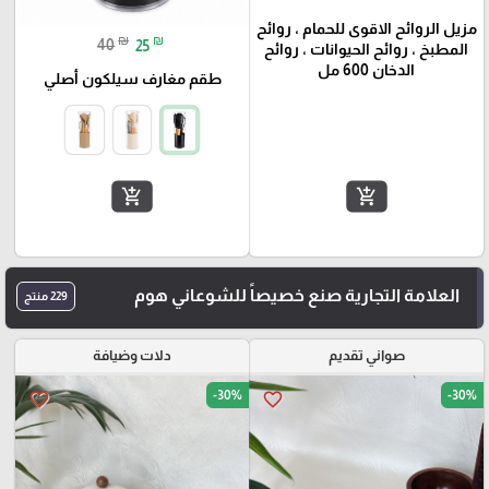
مزيل الروائح الاقوى للحمام ، روائح
₪
₪
40
25
المطبخ ، روائح الحيوانات ، روائح
الدخان 600 مل
طقم مغارف سيلكون أصلي
add_shopping_cart
add_shopping_cart
العلامة التجارية صنع خصيصاً للشوعاني هوم
229 منتج
صواني تقديم
دلات وضيافة
-30%
-30%
favorite_border
favorite_border