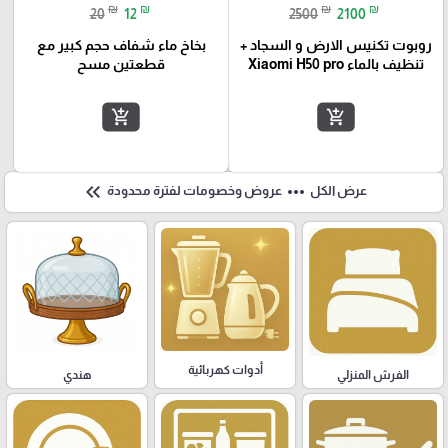
₪
₪
₪
₪
20
12
2500
2100
روبوت تكنيس الارض و السجاد +
بخاخ ماء شفاف حجم كبير مع
تنظيف بالماء Xiaomi H50 pro
قطعتين مسح
add_shopping_cart
add_shopping_cart
keyboard_double_arrow_left
more_horiz
عرض الكل
عروض وخصومات لفترة محدودة
أدوات كهربائية
هندي
الفرش المنزلي