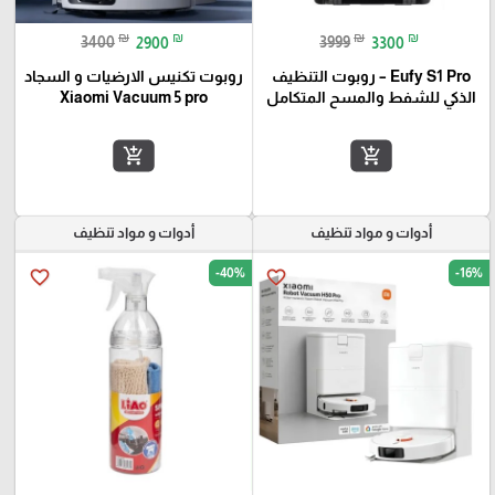
₪
₪
₪
₪
3400
2900
3999
3300
Eufy S1 Pro – روبوت التنظيف
روبوت تكنيس الارضيات و السجاد
الذكي للشفط والمسح المتكامل
Xiaomi Vacuum 5 pro
add_shopping_cart
add_shopping_cart
أدوات و مواد تنظيف
أدوات و مواد تنظيف
-40%
-16%
favorite_border
favorite_border