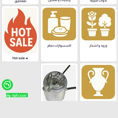
زجاجيات و فناجين
أدوات منزلية
طقاطيق
ورود و اشجار
اكسسوارات حمام
🔥 Hot sale
تحف و هدايا
مصنع الشوعاني للالمنيوم