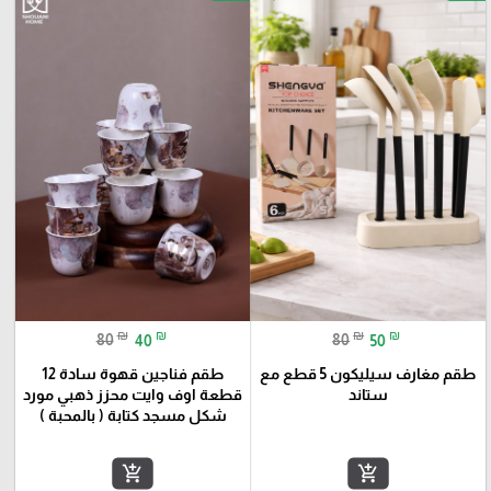
₪
₪
₪
₪
80
40
80
50
طقم مغارف سيليكون 5 قطع مع
طقم فناجين قهوة سادة 12
ستاند
قطعة اوف وايت محزز ذهبي مورد
شكل مسجد كتابة ( بالمحبة )
add_shopping_cart
add_shopping_cart