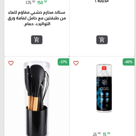
الدبابة )
₪
₪
175
150
ستاند محارم خشبي مقاوم للماء
من طبقتين مع حامل لفافة ورق
التواليت، حمام.
add_shopping_cart
add_shopping_cart
-37%
-40%
favorite_border
favorite_border
₪
₪
25
15