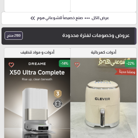
keyboard_double_arrow_left
more_horiz
عرض الكل
صنع خصيصاً للشوعاني هوم
عروض وخصومات لفترة محدودة
2180 منتج
أدوات كهربائية
أدوات و مواد تنظيف
-14%
-22%
favorite_border
favorite_border
وصلنا حديثاً