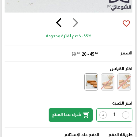
arrow_back_ios
arrow_forward_ios
favorite_border
-33%
خصم لفترة محدودة
السعر
₪
₪
50
20 - 45
اختر القياس
اختر الكمية
shopping_cart
شراء هذا المنتج
+
-
طريقة الدفع
الدفع عند الإستلام