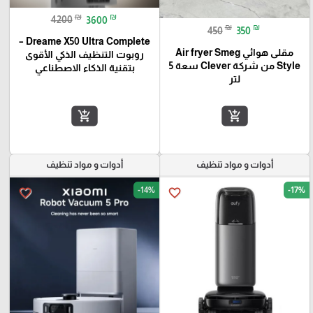
₪
₪
4200
3600
₪
₪
450
350
Dreame X50 Ultra Complete –
مقلى هوائي Air fryer Smeg
روبوت التنظيف الذكي الأقوى
Style من شركة Clever سعة 5
بتقنية الذكاء الاصطناعي
لتر
add_shopping_cart
add_shopping_cart
أدوات و مواد تنظيف
أدوات و مواد تنظيف
-14%
-17%
favorite_border
favorite_border