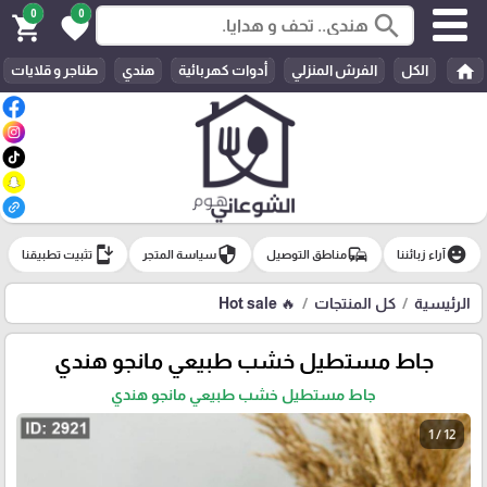
0
0
search
shopping_cart
favorite
home
الكل
الفرش المنزلي
أدوات كهربائية
هندي
طناجر و قلايات
install_mobile
security
commute
emoji_emotions
آراء زبائننا
مناطق التوصيل
سياسة المتجر
تثبيت تطبيقنا
الرئيسية
كل المنتجات
🔥 Hot sale
جاط مستطيل خشب طبيعي مانجو هندي
جاط مستطيل خشب طبيعي مانجو هندي
1 / 12