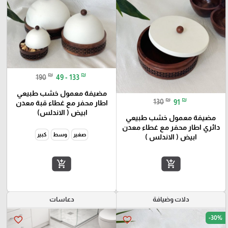
₪
₪
190
49 - 133
مضيفة معمول خشب طبيعي
₪
₪
130
91
اطار محفر مع غطاء قبة معدن
ابيض ( الاندلس)
مضيفة معمول خشب طبيعي
دائري اطار محفر مع غطاء معدن
صغير
وسط
كبير
ابيض ( الاندلس )
add_shopping_cart
add_shopping_cart
دلات وضيافة
دعاسات
-30%
favorite_border
favorite_border