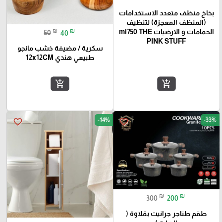
بخاخ منظف متعدد الاستخدامات
(المنظف المعجزة) لتنظيف
₪
₪
الحمامات و الارضيات ml750 THE
50
40
PINK STUFF
سكرية / مضيفة خشب مانجو
طبيعي هندي 12x12CM
add_shopping_cart
add_shopping_cart
-14%
-33%
favorite_border
favorite_border
₪
₪
300
200
طقم طناجر جرانيت بقلاوة (