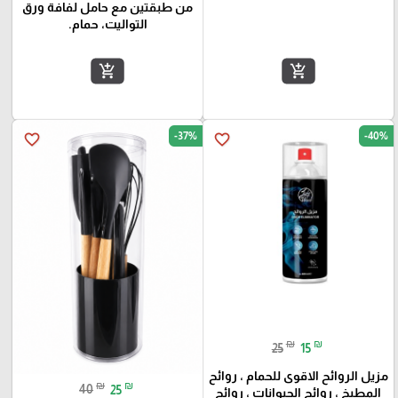
من طبقتين مع حامل لفافة ورق
التواليت، حمام.
add_shopping_cart
add_shopping_cart
-37%
-40%
favorite_border
favorite_border
₪
₪
25
15
مزيل الروائح الاقوى للحمام ، روائح
₪
₪
40
25
المطبخ ، روائح الحيوانات ، روائح