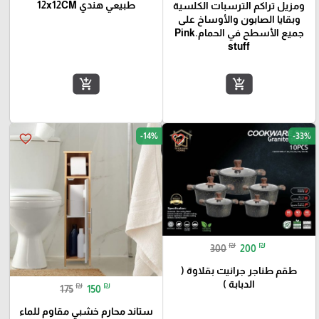
طبيعي هندي 12x12CM
ومزيل تراكم الترسبات الكلسية
وبقايا الصابون والأوساخ على
جميع الأسطح في الحمام.Pink
stuff
add_shopping_cart
add_shopping_cart
-14%
-33%
favorite_border
favorite_border
₪
₪
300
200
طقم طناجر جرانيت بقلاوة (
الدبابة )
₪
₪
175
150
ستاند محارم خشبي مقاوم للماء