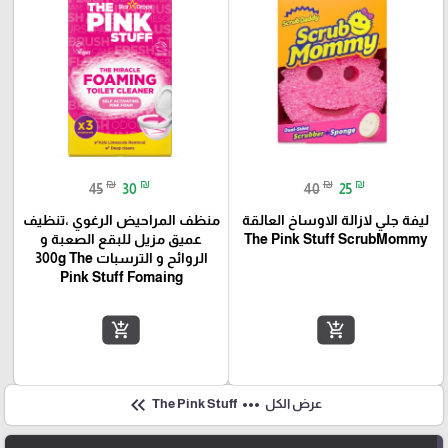
₪
₪
₪
₪
45
30
40
25
ليفة جلي لازالة الاوساخ العالقة
منظف المراحيض الرغوي ،تنظيف
The Pink Stuff ScrubMommy
عميق مزيل للبقع الصعبة و
الروائح و الترسبات 300g The
Pink Stuff Fomaing
add_shopping_cart
add_shopping_cart
keyboard_double_arrow_left
more_horiz
عرض الكل
The Pink Stuff