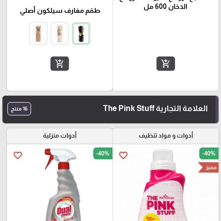
الدخان 600 مل
طقم مغارف سيلكون أصلي
add_shopping_cart
add_shopping_cart
العلامة التجارية The Pink Stuff
16 منتج
أدوات و مواد تنظيف
أدوات منزلية
-40%
-40%
favorite_border
favorite_border
مميز