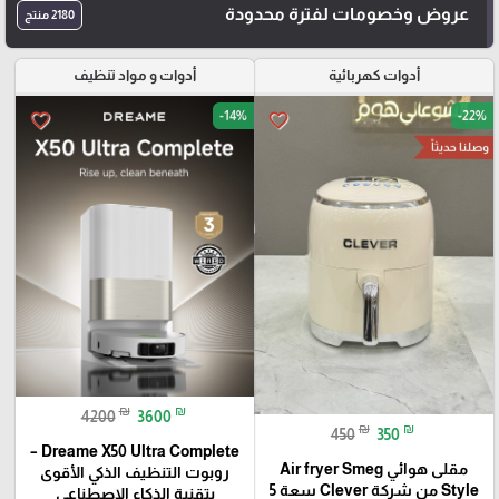
عروض وخصومات لفترة محدودة
2180 منتج
أدوات كهربائية
أدوات و مواد تنظيف
-14%
-22%
favorite_border
favorite_border
وصلنا حديثاً
₪
₪
4200
3600
₪
₪
450
350
Dreame X50 Ultra Complete –
مقلى هوائي Air fryer Smeg
روبوت التنظيف الذكي الأقوى
Style من شركة Clever سعة 5
بتقنية الذكاء الاصطناعي