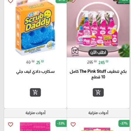
favorite_border
favorite_border
₪
₪
₪
₪
40
25
295
245
بكج تنظيف The Pink Stuff كامل
سكارب دادي ليف جلي
10 قطع
add_shopping_cart
add_shopping_cart
أدوات منزلية
أدوات منزلية
-33%
-37%
favorite_border
favorite_border