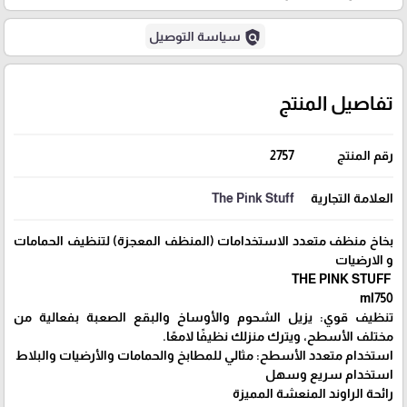
policy
سياسة التوصيل
تفاصيل المنتج
رقم المنتج
2757
العلامة التجارية
The Pink Stuff
بخاخ منظف متعدد الاستخدامات (المنظف المعجزة) لتنظيف الحمامات
و الارضيات
THE PINK STUFF
ml750
تنظيف قوي: يزيل الشحوم والأوساخ والبقع الصعبة بفعالية من
مختلف الأسطح، ويترك منزلك نظيفًا لامعًا.
استخدام متعدد الأسطح: مثالي للمطابخ والحمامات والأرضيات والبلاط
استخدام سريع وسهل
رائحة الراوند المنعشة المميزة