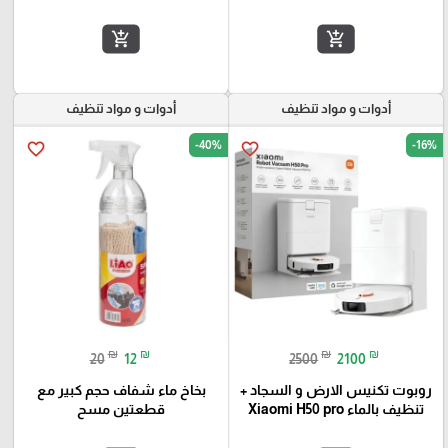
add_shopping_cart
add_shopping_cart
أدوات و مواد تنظيف
أدوات و مواد تنظيف
-40%
-16%
favorite_border
favorite_border
₪
₪
₪
₪
20
12
2500
2100
روبوت تكنيس الارض و السجاد +
بخاخ ماء شفاف حجم كبير مع
تنظيف بالماء Xiaomi H50 pro
قطعتين مسح