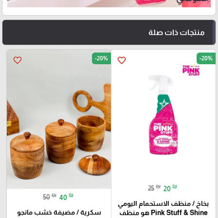
منتجات ذات صلة
-20%
-20%
favorite_border
favorite_border
₪
₪
25
20
₪
₪
50
40
بخاخ / منظف الاستحمام اليومي
سكرية / مضيفة خشب مانجو
Pink Stuff & Shine هو منظف