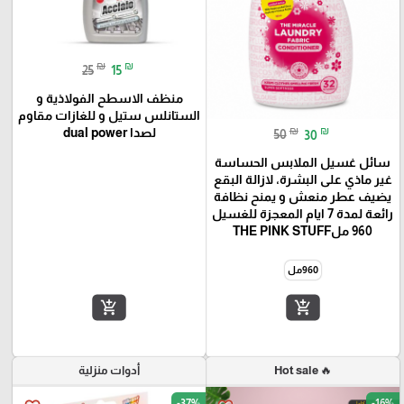
₪
₪
25
15
منظف الاسطح الفولاذية و
الستانلس ستيل و للغازات مقاوم
₪
₪
لصدا dual power
50
30
سائل غسيل الملابس الحساسة
غير ماذي على البشرة، لازالة البقع
يضيف عطر منعش و يمنح نظافة
رائعة لمدة 7 ايام المعجزة للغسيل
960 ملTHE PINK STUFF
960مل
add_shopping_cart
add_shopping_cart
🔥 Hot sale
أدوات منزلية
-37%
-16%