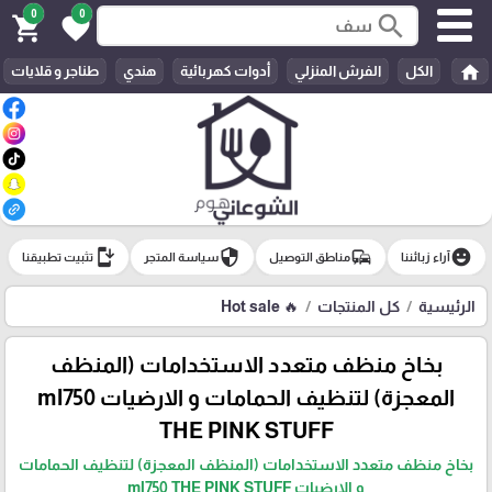
0
0
search
shopping_cart
favorite
home
الكل
الفرش المنزلي
أدوات كهربائية
هندي
طناجر و قلايات
install_mobile
security
commute
emoji_emotions
آراء زبائننا
مناطق التوصيل
سياسة المتجر
تثبيت تطبيقنا
الرئيسية
كل المنتجات
🔥 Hot sale
بخاخ منظف متعدد الاستخدامات (المنظف
المعجزة) لتنظيف الحمامات و الارضيات ml750
THE PINK STUFF
بخاخ منظف متعدد الاستخدامات (المنظف المعجزة) لتنظيف الحمامات
و الارضيات ml750 THE PINK STUFF