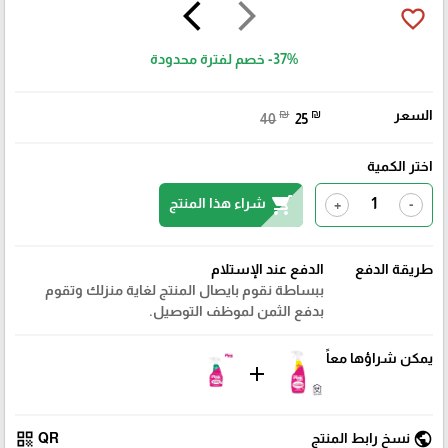
arrow_back_ios
arrow_forward_ios
favorite_border
-37%
خصم لفترة محدودة
السعر
₪
₪
40
25
اختر الكمية
shopping_cart
شراء هذا المنتج
+
-
طريقة الدفع
الدفع عند الإستلام
ببساطة نقوم بايصال المنتج لغاية منزلك وتقوم
بدفع الثمن لموظف التوصيل.
يمكن شراؤها معاً
add
qr_code
public
نسخ رابط المنتج
QR