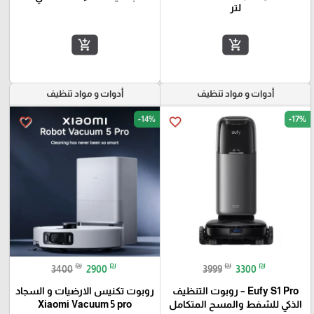
لتر
add_shopping_cart
add_shopping_cart
أدوات و مواد تنظيف
أدوات و مواد تنظيف
-14%
-17%
favorite_border
favorite_border
₪
₪
₪
₪
3400
2900
3999
3300
Eufy S1 Pro – روبوت التنظيف
روبوت تكنيس الارضيات و السجاد
الذكي للشفط والمسح المتكامل
Xiaomi Vacuum 5 pro