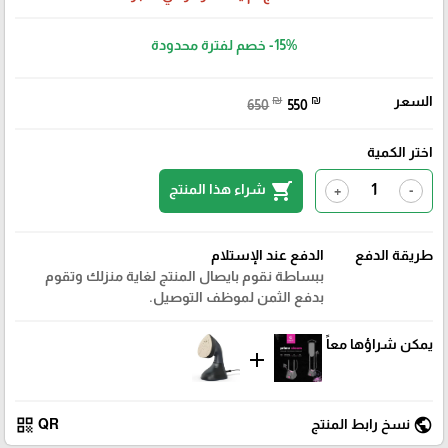
-15%
خصم لفترة محدودة
السعر
₪
₪
650
550
اختر الكمية
shopping_cart
شراء هذا المنتج
+
-
طريقة الدفع
الدفع عند الإستلام
ببساطة نقوم بايصال المنتج لغاية منزلك وتقوم
بدفع الثمن لموظف التوصيل.
يمكن شراؤها معاً
add
qr_code
public
نسخ رابط المنتج
QR