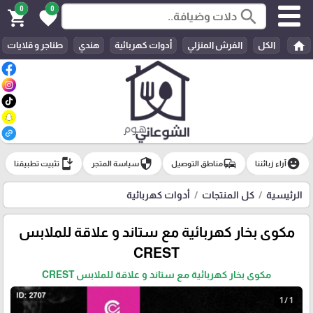
0
0
search
shopping_cart
favorite
home
الكل
الفرش المنزلي
أدوات كهربائية
هندي
طناجر و قلايات
install_mobile
security
commute
emoji_emotions
آراء زبائننا
مناطق التوصيل
سياسة المتجر
تثبيت تطبيقنا
الرئيسية
كل المنتجات
أدوات كهربائية
مكوى بخار كهربائية مع ستاند و علاقة للملابس
CREST
مكوى بخار كهربائية مع ستاند و علاقة للملابس CREST
1 / 1