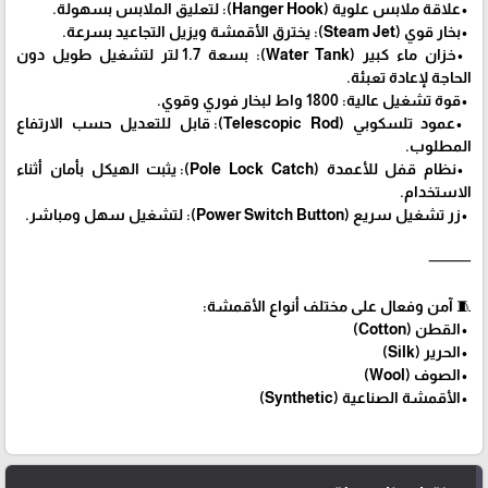
•علاقة ملابس علوية (Hanger Hook): لتعليق الملابس بسهولة.
•بخار قوي (Steam Jet): يخترق الأقمشة ويزيل التجاعيد بسرعة.
•خزان ماء كبير (Water Tank): بسعة 1.7 لتر لتشغيل طويل دون
الحاجة لإعادة تعبئة.
•قوة تشغيل عالية: 1800 واط لبخار فوري وقوي.
•عمود تلسكوبي (Telescopic Rod): قابل للتعديل حسب الارتفاع
المطلوب.
•نظام قفل للأعمدة (Pole Lock Catch): يثبت الهيكل بأمان أثناء
الاستخدام.
•زر تشغيل سريع (Power Switch Button): لتشغيل سهل ومباشر.
⸻
🧵 آمن وفعال على مختلف أنواع الأقمشة:
•القطن (Cotton)
•الحرير (Silk)
•الصوف (Wool)
•الأقمشة الصناعية (Synthetic)