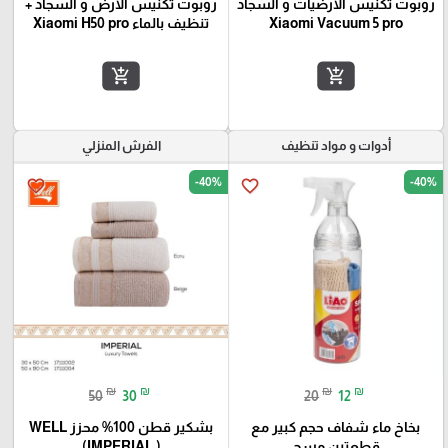
روبوت تكنيس الارضيات و السجاد
روبوت تكنيس الارض و السجاد +
Xiaomi Vacuum 5 pro
تنظيف بالماء Xiaomi H50 pro
add_shopping_cart
add_shopping_cart
أدوات و مواد تنظيف
الفرش المنزلي
-40%
-40%
favorite_border
favorite_border
₪
₪
₪
₪
50
30
20
12
بخاخ ماء شفاف حجم كبير مع
بشكير قطن 100% محزز WELL
قطعتين مسح
(IMPERIAL )