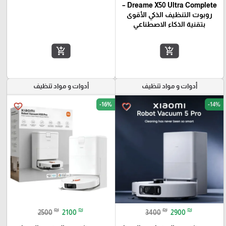
Dreame X50 Ultra Complete –
روبوت التنظيف الذكي الأقوى
بتقنية الذكاء الاصطناعي
add_shopping_cart
add_shopping_cart
أدوات و مواد تنظيف
أدوات و مواد تنظيف
-16%
-14%
favorite_border
favorite_border
₪
₪
₪
₪
2500
2100
3400
2900