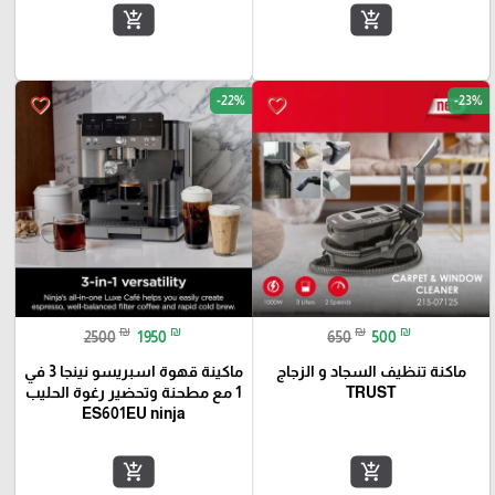
add_shopping_cart
add_shopping_cart
-22%
-23%
favorite_border
favorite_border
₪
₪
₪
₪
2500
1950
650
500
ماكنة تنظيف السجاد و الزجاج
ماكينة قهوة اسبريسو نينجا 3 في
TRUST
1 مع مطحنة وتحضير رغوة الحليب
ES601EU ninja
add_shopping_cart
add_shopping_cart