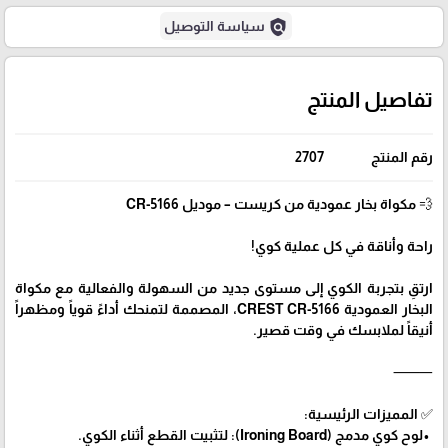
policy
سياسة التوصيل
تفاصيل المنتج
رقم المنتج
2707
💨 مكواة بخار عمودية من كريست – موديل CR-5166
راحة وأناقة في كل عملية كوي!
ارتقِ بتجربة الكوي إلى مستوى جديد من السهولة والفعالية مع مكواة
البخار العمودية CREST CR-5166، المصممة لتمنحك أداءً قوياً ومظهراً
أنيقاً لملابسك في وقت قصير.
⸻
✅ المميزات الرئيسية:
•لوح كوي مدمج (Ironing Board): لتثبيت القطع أثناء الكوي.