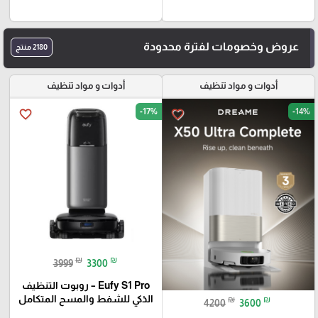
عروض وخصومات لفترة محدودة
2180 منتج
أدوات و مواد تنظيف
أدوات و مواد تنظيف
-17%
-14%
favorite_border
favorite_border
₪
₪
3999
3300
Eufy S1 Pro – روبوت التنظيف
الذكي للشفط والمسح المتكامل
₪
₪
4200
3600