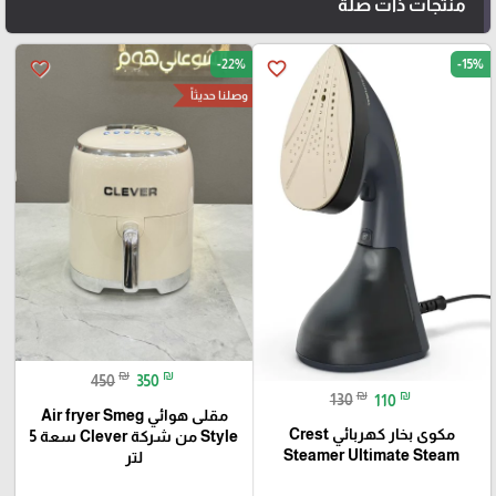
منتجات ذات صلة
-22%
-15%
favorite_border
favorite_border
وصلنا حديثاً
₪
₪
450
350
₪
₪
130
110
مقلى هوائي Air fryer Smeg
مكوى بخار كهربائي Crest
Style من شركة Clever سعة 5
Steamer Ultimate Steam
لتر