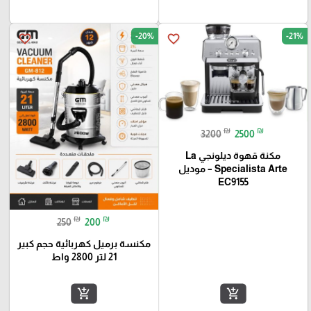
-20%
-21%
favorite_border
favorite_border
₪
₪
3200
2500
مكنة قهوة ديلونجي La
Specialista Arte – موديل
EC9155
₪
₪
250
200
مكنسة برميل كهربائية حجم كبير
21 لتر 2800 واط
add_shopping_cart
add_shopping_cart