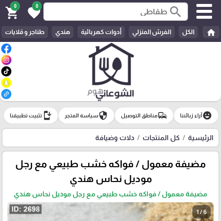
0
0
search
shopping_cart
favorite
home
الكل
الفرش المنزلي
أدوات كهربائية
هندي
طناجر و قلايات
install_mobile
security
commute
emoji_emotions
آراء زبائننا
مناطق التوصيل
سياسة المتجر
تثبيت تطبيقنا
الرئيسية
كل المنتجات
دلات وضيافة
مضيفة معمول / فواكه خشب طبيعي مع رجل
موديل نحاس هندي
مضيفة معمول / فواكه خشب طبيعي مع رجل موديل نحاس هندي
1 / 6