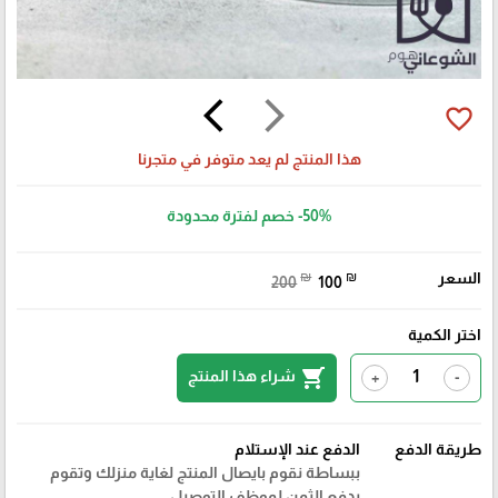
arrow_back_ios
arrow_forward_ios
favorite_border
هذا المنتج لم يعد متوفر في متجرنا
-50%
خصم لفترة محدودة
السعر
₪
₪
200
100
اختر الكمية
shopping_cart
شراء هذا المنتج
+
-
طريقة الدفع
الدفع عند الإستلام
ببساطة نقوم بايصال المنتج لغاية منزلك وتقوم
بدفع الثمن لموظف التوصيل.