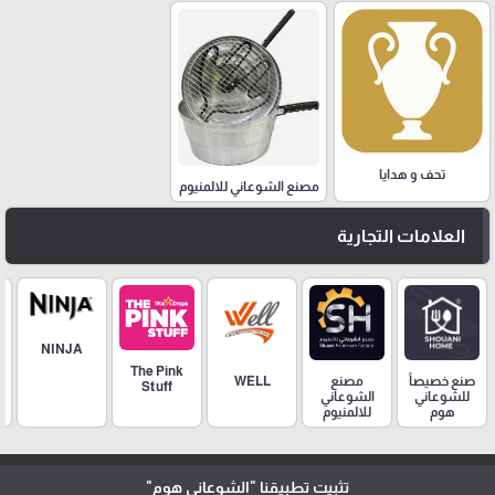
تحف و هدايا
مصنع الشوعاني للالمنيوم
العلامات التجارية
NINJA
The Pink
مصنع
صنع خصيصاً
WELL
Stuff
الشوعاني
للشوعاني
للالمنيوم
هوم
تثبيت تطبيقنا
"الشوعاني هوم"