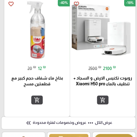
-40%
-16%
favorite_border
favorite_border
₪
₪
₪
₪
20
12
2500
2100
روبوت تكنيس الارض و السجاد +
بخاخ ماء شفاف حجم كبير مع
تنظيف بالماء Xiaomi H50 pro
قطعتين مسح
add_shopping_cart
add_shopping_cart
keyboard_double_arrow_left
more_horiz
عرض الكل
عروض وخصومات لفترة محدودة