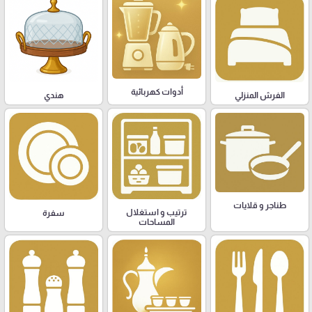
أدوات كهربائية
هندي
الفرش المنزلي
طناجر و قلايات
ترتيب و استغلال
سفرة
المساحات