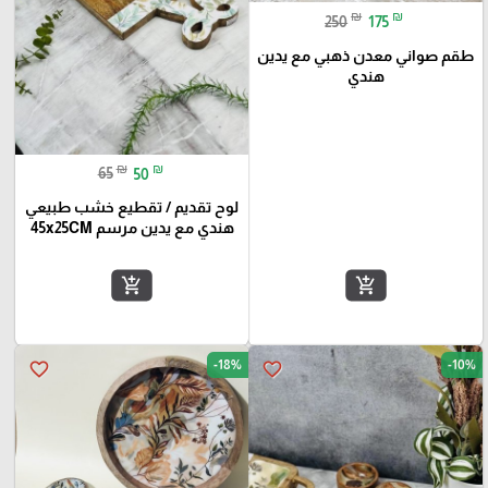
₪
₪
250
175
طقم صواني معدن ذهبي مع يدين
هندي
₪
₪
65
50
لوح تقديم / تقطيع خشب طبيعي
هندي مع يدين مرسم 45x25CM
add_shopping_cart
add_shopping_cart
-18%
-10%
favorite_border
favorite_border