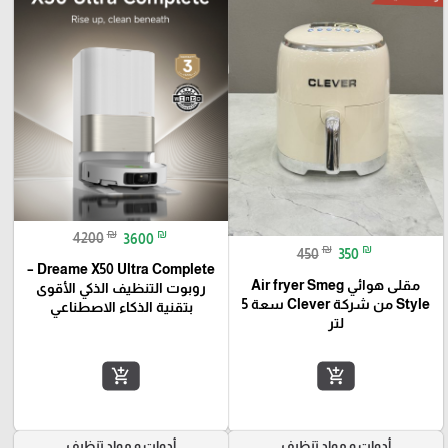
₪
₪
4200
3600
₪
₪
450
350
Dreame X50 Ultra Complete –
مقلى هوائي Air fryer Smeg
روبوت التنظيف الذكي الأقوى
Style من شركة Clever سعة 5
بتقنية الذكاء الاصطناعي
لتر
add_shopping_cart
add_shopping_cart
أدوات و مواد تنظيف
أدوات و مواد تنظيف