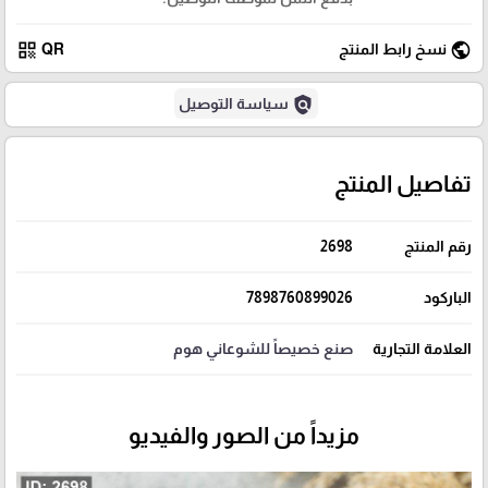
qr_code
public
نسخ رابط المنتج
QR
policy
سياسة التوصيل
تفاصيل المنتج
رقم المنتج
2698
الباركود
7898760899026
العلامة التجارية
صنع خصيصاً للشوعاني هوم
مزيداً من الصور والفيديو