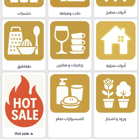
أدوات مطبخ
دلات وضيافة
خشبيات
زجاجيات و فناجين
أدوات منزلية
طقاطيق
ورود و اشجار
اكسسوارات حمام
🔥 Hot sale