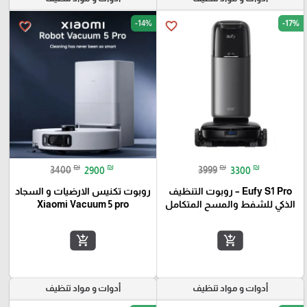
-14%
-17%
favorite_border
favorite_border
₪
₪
₪
₪
3400
2900
3999
3300
Eufy S1 Pro – روبوت التنظيف
روبوت تكنيس الارضيات و السجاد
الذكي للشفط والمسح المتكامل
Xiaomi Vacuum 5 pro
add_shopping_cart
add_shopping_cart
أدوات و مواد تنظيف
أدوات و مواد تنظيف