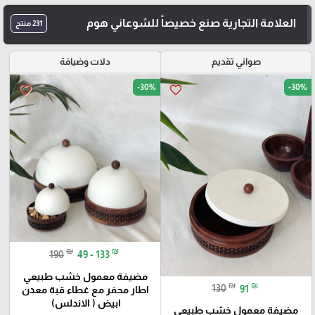
العلامة التجارية صنع خصيصاً للشوعاني هوم
231 منتج
صواني تقديم
دلات وضيافة
-30%
-30%
favorite_border
favorite_border
₪
₪
190
49 - 133
مضيفة معمول خشب طبيعي
₪
₪
130
91
اطار محفر مع غطاء قبة معدن
ابيض ( الاندلس)
مضيفة معمول خشب طبيعي