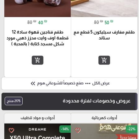
₪
₪
₪
₪
80
40
80
50
طقم مغارف سيليكون 5 قطع مع
طقم فناجين قهوة سادة 12
ستاند
قطعة اوف وايت محزز ذهبي مورد
شكل مسجد كتابة ( بالمحبة )
add_shopping_cart
add_shopping_cart
keyboard_double_arrow_left
more_horiz
عرض الكل
صنع خصيصاً للشوعاني هوم
عروض وخصومات لفترة محدودة
2175 منتج
أدوات كهربائية
أدوات و مواد تنظيف
-14%
-22%
favorite_border
favorite_border
وصلنا حديثاً