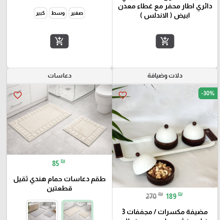
دائري اطار محفر مع غطاء معدن
صغير
وسط
كبير
ابيض ( الاندلس )
add_shopping_cart
add_shopping_cart
دلات وضيافة
دعاسات
-30%
favorite_border
favorite_border
₪
85
طقم دعاسات حمام هندي ثقيل
قطعتين
₪
₪
270
189
مضيفة مكسرات / مجففات 3