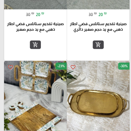
₪
₪
₪
₪
30
20
30
20
صينية تقديم ستانلس فضي اطار
صينية تقديم ستانلس فضي اطار
ذهبي مع يد حجم صغير دائري
ذهبي مع يد حجم صغير
add_shopping_cart
add_shopping_cart
-23%
-30%
favorite_border
favorite_border