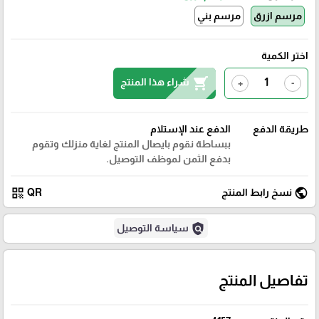
مرسم ازرق
مرسم بني
اختر الكمية
shopping_cart
شراء هذا المنتج
+
-
طريقة الدفع
الدفع عند الإستلام
ببساطة نقوم بايصال المنتج لغاية منزلك وتقوم
بدفع الثمن لموظف التوصيل.
qr_code
public
نسخ رابط المنتج
QR
policy
سياسة التوصيل
تفاصيل المنتج