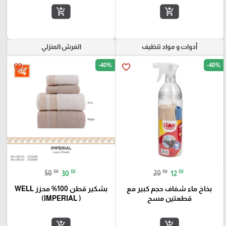
add_shopping_cart
add_shopping_cart
أدوات و مواد تنظيف
الفرش المنزلي
-40%
-40%
favorite_border
favorite_border
₪
₪
₪
₪
50
30
20
12
بخاخ ماء شفاف حجم كبير مع
بشكير قطن 100% محزز WELL
قطعتين مسح
(IMPERIAL )
add_shopping_cart
add_shopping_cart