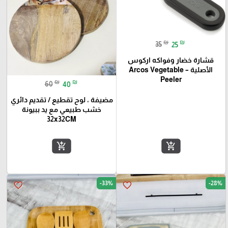
₪
₪
35
25
قشارة خضار وفواكه اركوس
الأصلية – Arcos Vegetable
Peeler
₪
₪
60
40
مضيفة ، لوح تقطيع / تقديم دائري
خشب طبيعي مع يد ببيونة
32x32CM
add_shopping_cart
add_shopping_cart
-33%
-28%
favorite_border
favorite_border