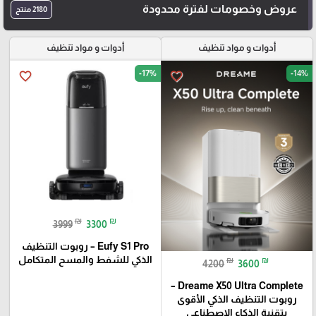
عروض وخصومات لفترة محدودة
2180 منتج
أدوات و مواد تنظيف
أدوات و مواد تنظيف
-17%
-14%
favorite_border
favorite_border
₪
₪
3999
3300
Eufy S1 Pro – روبوت التنظيف
الذكي للشفط والمسح المتكامل
₪
₪
4200
3600
Dreame X50 Ultra Complete –
روبوت التنظيف الذكي الأقوى
بتقنية الذكاء الاصطناعي