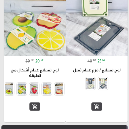
₪
₪
₪
₪
30
20
40
25
لوح تقطيع / فرم عظم ثقيل
لوح تقطيع عظم أشكال مع
تعليقة
add_shopping_cart
add_shopping_cart