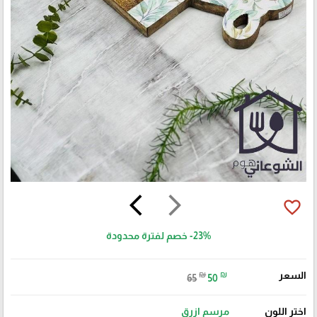
arrow_back_ios
arrow_forward_ios
favorite_border
-23%
خصم لفترة محدودة
السعر
₪
₪
65
50
اختر اللون
مرسم ازرق