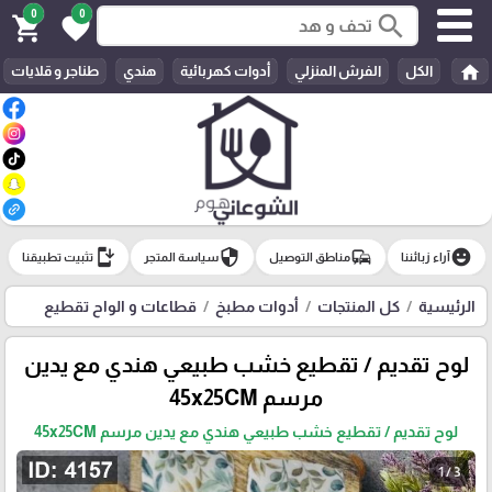
0
0
search
shopping_cart
favorite
home
الكل
الفرش المنزلي
أدوات كهربائية
هندي
طناجر و قلايات
install_mobile
security
commute
emoji_emotions
آراء زبائننا
مناطق التوصيل
سياسة المتجر
تثبيت تطبيقنا
الرئيسية
كل المنتجات
أدوات مطبخ
قطاعات و الواح تقطيع
لوح تقديم / تقطيع خشب طبيعي هندي مع يدين
مرسم 45x25CM
لوح تقديم / تقطيع خشب طبيعي هندي مع يدين مرسم 45x25CM
1 / 3