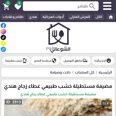
0
0
search
shopping_cart
favorite
home
الكل
الفرش المنزلي
أدوات كهربائية
هندي
طناجر و قلايات
install_mobile
security
commute
emoji_emotions
آراء زبائننا
مناطق التوصيل
سياسة المتجر
تثبيت تطبيقنا
الرئيسية
كل المنتجات
دلات وضيافة
مضيفة مستطيلة خشب طبيعي غطاء زجاج هندي
مضيفة مستطيلة خشب طبيعي غطاء زجاج هندي
1 / 4