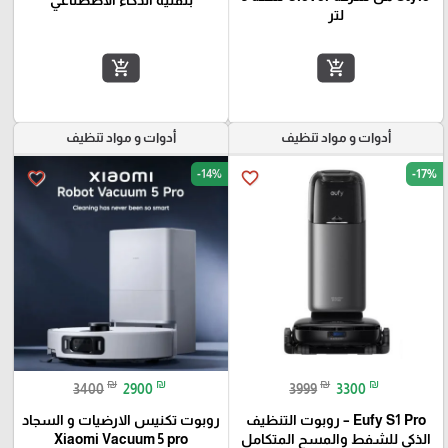
لتر
add_shopping_cart
add_shopping_cart
أدوات و مواد تنظيف
أدوات و مواد تنظيف
-14%
-17%
favorite_border
favorite_border
₪
₪
₪
₪
3400
2900
3999
3300
Eufy S1 Pro – روبوت التنظيف
روبوت تكنيس الارضيات و السجاد
الذكي للشفط والمسح المتكامل
Xiaomi Vacuum 5 pro