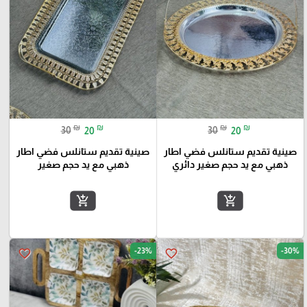
₪
₪
₪
₪
30
20
30
20
صينية تقديم ستانلس فضي اطار
صينية تقديم ستانلس فضي اطار
ذهبي مع يد حجم صغير دائري
ذهبي مع يد حجم صغير
add_shopping_cart
add_shopping_cart
-23%
-30%
favorite_border
favorite_border