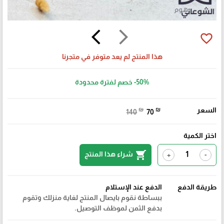
arrow_back_ios
arrow_forward_ios
favorite_border
هذا المنتج لم يعد متوفر في متجرنا
-50%
خصم لفترة محدودة
السعر
₪
₪
140
70
اختر الكمية
shopping_cart
شراء هذا المنتج
+
-
طريقة الدفع
الدفع عند الإستلام
ببساطة نقوم بايصال المنتج لغاية منزلك وتقوم
بدفع الثمن لموظف التوصيل.