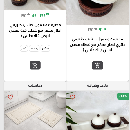
₪
₪
190
49 - 133
مضيفة معمول خشب طبيعي
₪
₪
130
91
اطار محفر مع غطاء قبة معدن
ابيض ( الاندلس)
مضيفة معمول خشب طبيعي
دائري اطار محفر مع غطاء معدن
صغير
وسط
كبير
ابيض ( الاندلس )
add_shopping_cart
add_shopping_cart
دلات وضيافة
دعاسات
-30%
favorite_border
favorite_border