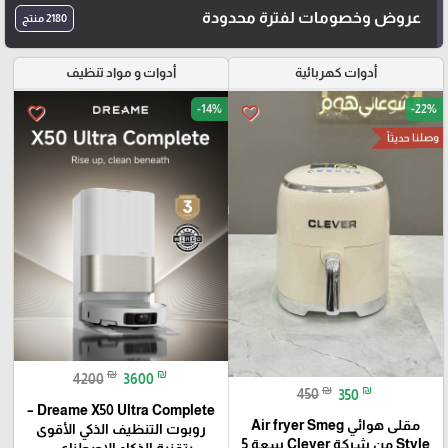
عروض وخصومات لفترة محدودة
2180 منتج
أدوات كهربائية
أدوات و مواد تنظيف
-14%
-22%
favorite_border
favorite_border
وصلنا حديثاً
₪
₪
4200
3600
₪
₪
450
350
Dreame X50 Ultra Complete –
مقلى هوائي Air fryer Smeg
روبوت التنظيف الذكي الأقوى
Style من شركة Clever سعة 5
بتقنية الذكاء الاصطناعي