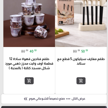
₪
₪
₪
₪
80
40
80
50
طقم مغارف سيليكون 5 قطع مع
طقم فناجين قهوة سادة 12
ستاند
قطعة اوف وايت محزز ذهبي مورد
شكل مسجد كتابة ( بالمحبة )
add_shopping_cart
add_shopping_cart
keyboard_double_arrow_left
more_horiz
عرض الكل
صنع خصيصاً للشوعاني هوم