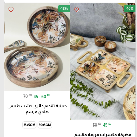
-18%
-10%
favorite_border
favorite_border
₪
₪
70
45 - 60
صينية تقديم دائري خشب طبيعي
هندي مرسم
₪
₪
50
45
35x5CM
30x5CM
مضيفة مكسرات مربعة مقسم