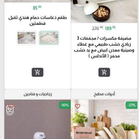
₪
85
طقم دعاسات حمام هندي ثقيل
قطعتين
₪
₪
270
189
مضيفة مكسرات / مجففات 3
زبادي خشب طبيعي مع غطاء
وصينية معدن ابيض مع يد خشب
محفر ( الأندلس )
add_shopping_cart
add_shopping_cart
أدوات مطبخ
زجاجيات و فناجين
-50%
-37%
favorite_border
favorite_border