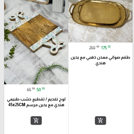
₪
₪
250
175
طقم صواني معدن ذهبي مع يدين
هندي
₪
₪
65
50
لوح تقديم / تقطيع خشب طبيعي
هندي مع يدين مرسم 45x25CM
add_shopping_cart
add_shopping_cart