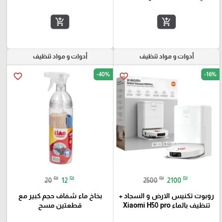
add_shopping_cart
add_shopping_cart
أدوات و مواد تنظيف
أدوات و مواد تنظيف
-40%
-16%
favorite_border
favorite_border
₪
₪
₪
₪
20
12
2500
2100
روبوت تكنيس الارض و السجاد +
بخاخ ماء شفاف حجم كبير مع
تنظيف بالماء Xiaomi H50 pro
قطعتين مسح