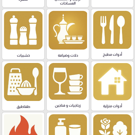
المساحات
أدوات مطبخ
دلات وضيافة
خشبيات
زجاجيات و فناجين
أدوات منزلية
طقاطيق