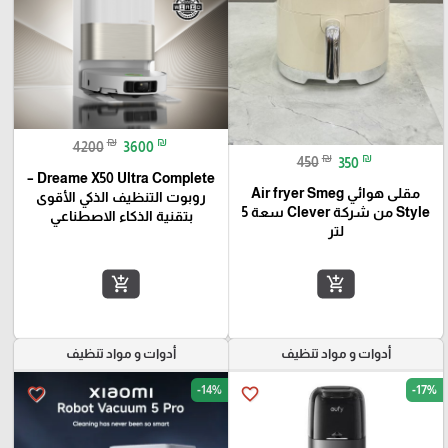
₪
₪
4200
3600
₪
₪
450
350
Dreame X50 Ultra Complete –
مقلى هوائي Air fryer Smeg
روبوت التنظيف الذكي الأقوى
Style من شركة Clever سعة 5
بتقنية الذكاء الاصطناعي
لتر
add_shopping_cart
add_shopping_cart
أدوات و مواد تنظيف
أدوات و مواد تنظيف
-14%
-17%
favorite_border
favorite_border