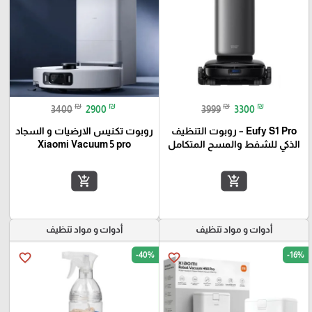
₪
₪
₪
₪
3400
2900
3999
3300
Eufy S1 Pro – روبوت التنظيف
روبوت تكنيس الارضيات و السجاد
الذكي للشفط والمسح المتكامل
Xiaomi Vacuum 5 pro
add_shopping_cart
add_shopping_cart
أدوات و مواد تنظيف
أدوات و مواد تنظيف
-40%
-16%
favorite_border
favorite_border