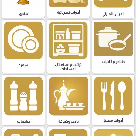
أدوات كهربائية
هندي
الفرش المنزلي
طناجر و قلايات
ترتيب و استغلال
سفرة
المساحات
أدوات مطبخ
دلات وضيافة
خشبيات