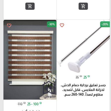
add_shopping_cart
add_shopping_cart
-30%
-28%
favorite_border
favorite_border
₪
₪
35
25
جسر تعليق برداية حمام الدش،
لخزانة الملابس، قابل لتمديد،
مقاوم لصدأ، 140-260 سم.
₪
₪
110
25 - 100