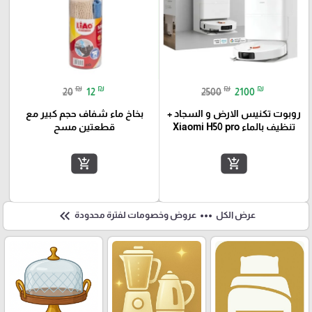
₪
₪
₪
₪
20
12
2500
2100
روبوت تكنيس الارض و السجاد +
بخاخ ماء شفاف حجم كبير مع
تنظيف بالماء Xiaomi H50 pro
قطعتين مسح
add_shopping_cart
add_shopping_cart
keyboard_double_arrow_left
more_horiz
عرض الكل
عروض وخصومات لفترة محدودة