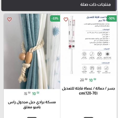
منتجات ذات صلة
-33%
-50%
favorite_border
favorite_border
₪
₪
20
10
جسر / حمالة / عصاة قابلة للتعديل
₪
₪
(70-120)cm
15
10
مسكة برادي حبل مجدول راس
بامبو مغلق