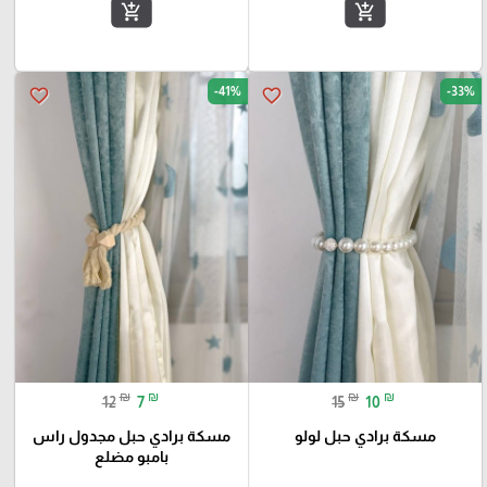
add_shopping_cart
add_shopping_cart
-41%
-33%
favorite_border
favorite_border
₪
₪
₪
₪
12
7
15
10
مسكة برادي حبل لولو
مسكة برادي حبل مجدول راس
بامبو مضلع