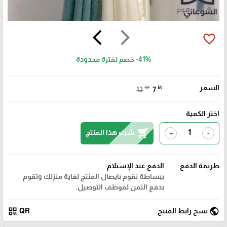
arrow_back_ios
arrow_forward_ios
favorite_border
-41%
خصم لفترة محدودة
السعر
₪
₪
12
7
اختر الكمية
shopping_cart
شراء هذا المنتج
+
-
طريقة الدفع
الدفع عند الإستلام
ببساطة نقوم بايصال المنتج لغاية منزلك وتقوم
بدفع الثمن لموظف التوصيل.
qr_code
public
نسخ رابط المنتج
QR