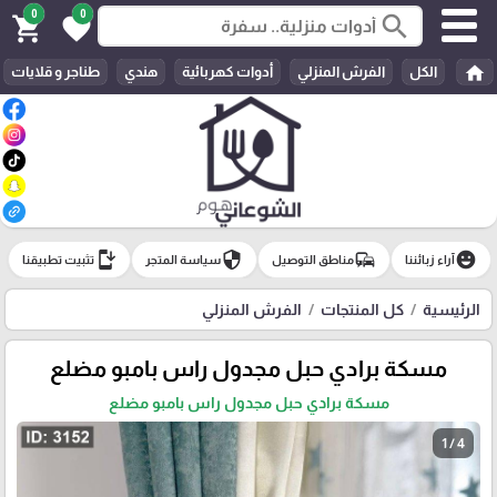
0
0
search
shopping_cart
favorite
home
الكل
الفرش المنزلي
أدوات كهربائية
هندي
طناجر و قلايات
install_mobile
security
commute
emoji_emotions
آراء زبائننا
مناطق التوصيل
سياسة المتجر
تثبيت تطبيقنا
الرئيسية
كل المنتجات
الفرش المنزلي
مسكة برادي حبل مجدول راس بامبو مضلع
مسكة برادي حبل مجدول راس بامبو مضلع
1 / 4