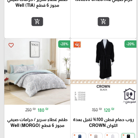
مجوز 6 قطع Well (TIA)
add_shopping_cart
add_shopping_cart
-28%
-20%
favorite_border
favorite_border
₪
₪
₪
₪
250
180
150
120
روب حمام قطن 100% ثقيل بعدة
طقم غطاء سرير / حرامات صيفي
اللوان CROWN
مجوز 6 قطع Well (MORGO)