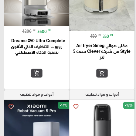
₪
₪
4200
3600
₪
₪
450
350
Dreame X50 Ultra Complete –
مقلى هوائي Air fryer Smeg
روبوت التنظيف الذكي الأقوى
Style من شركة Clever سعة 5
بتقنية الذكاء الاصطناعي
لتر
add_shopping_cart
add_shopping_cart
أدوات و مواد تنظيف
أدوات و مواد تنظيف
-14%
-17%
favorite_border
favorite_border