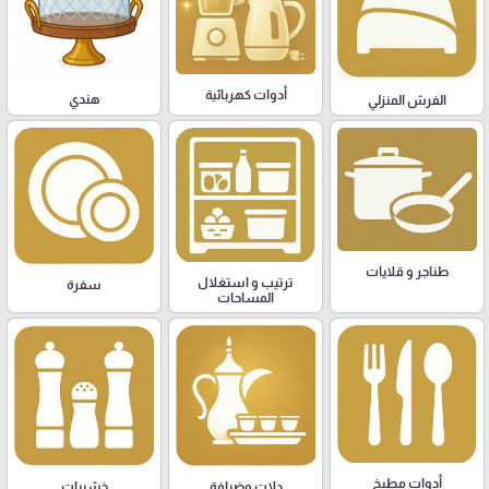
أدوات كهربائية
هندي
الفرش المنزلي
طناجر و قلايات
ترتيب و استغلال
سفرة
المساحات
أدوات مطبخ
دلات وضيافة
خشبيات