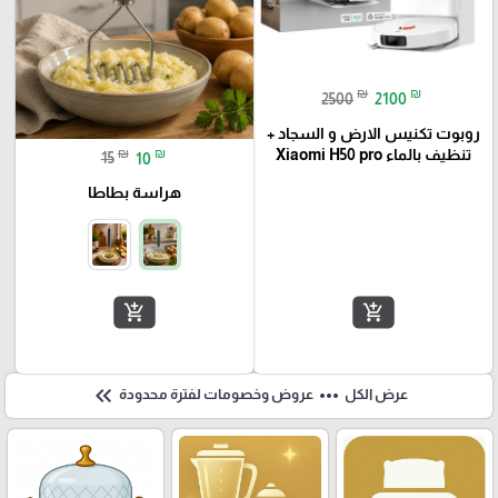
₪
₪
2500
2100
روبوت تكنيس الارض و السجاد +
₪
₪
تنظيف بالماء Xiaomi H50 pro
15
10
هراسة بطاطا
add_shopping_cart
add_shopping_cart
keyboard_double_arrow_left
more_horiz
عرض الكل
عروض وخصومات لفترة محدودة