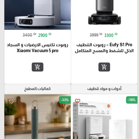
₪
₪
₪
₪
3400
2900
3999
3300
Eufy S1 Pro – روبوت التنظيف
روبوت تكنيس الارضيات و السجاد
الذكي للشفط والمسح المتكامل
Xiaomi Vacuum 5 pro
add_shopping_cart
add_shopping_cart
أدوات و مواد تنظيف
كماليات المطبخ
-33%
-16%
favorite_border
favorite_border