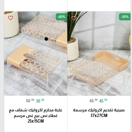
-40%
-30%
favorite_border
favorite_border
₪
₪
₪
₪
50
30
65
45
صينية تقديم اكروليك مرسمة
علبة محارم اكروليك شفاف مع
37x27CM
غطاء نص بيج نص مرسم
25x15CM