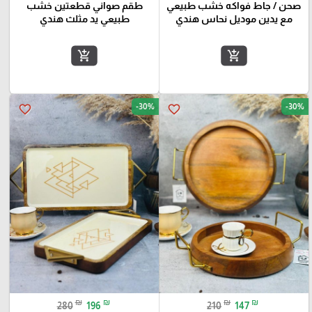
صحن / جاط فواكه خشب طبيعي
طقم صواني قطعتين خشب
مع يدين موديل نحاس هندي
طبيعي يد مثلث هندي
add_shopping_cart
add_shopping_cart
-30%
-30%
favorite_border
favorite_border
₪
₪
₪
₪
280
196
210
147