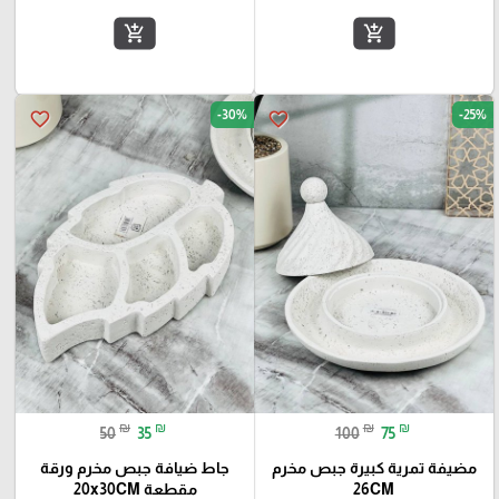
add_shopping_cart
add_shopping_cart
-30%
-25%
favorite_border
favorite_border
₪
₪
₪
₪
50
35
100
75
مضيفة تمرية كبيرة جبص مخرم
جاط ضيافة جبص مخرم ورقة
26CM
مقطعة 20x30CM