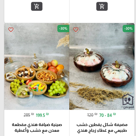
add_shopping_cart
add_shopping_cart
-30%
-30%
favorite_border
favorite_border
₪
₪
₪
₪
285
199.5
120
70 - 84
مضيفة شكل يقطين خشب
صينية ضيافة هندي مقطعة
طبيعي مع غطاء زجاج هندي
معدن مع خشب وأغطية