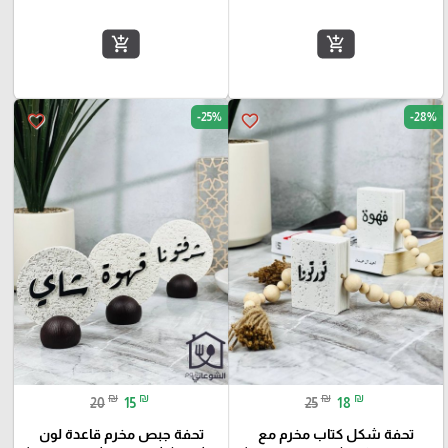
add_shopping_cart
add_shopping_cart
-25%
-28%
favorite_border
favorite_border
₪
₪
₪
₪
20
15
25
18
تحفة شكل كتاب مخرم مع
تحفة جبص مخرم قاعدة لون