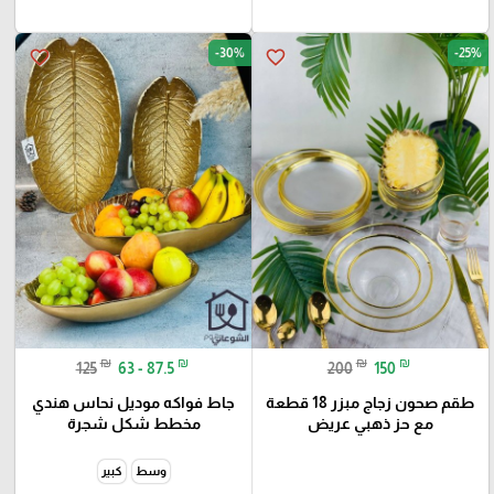
-30%
-25%
favorite_border
favorite_border
₪
₪
₪
₪
125
63 - 87.5
200
150
طقم صحون زجاج مبزر 18 قطعة
جاط فواكه موديل نحاس هندي
مع حز ذهبي عريض
مخطط شكل شجرة
وسط
كبير