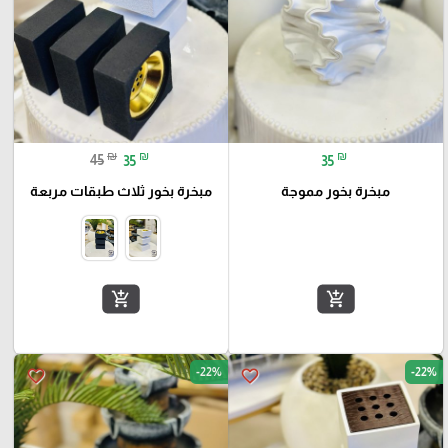
₪
₪
₪
45
35
35
مبخرة بخور مموجة
مبخرة بخور ثلاث طبقات مربعة
add_shopping_cart
add_shopping_cart
-22%
-22%
favorite_border
favorite_border