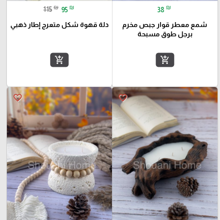
₪
₪
₪
115
95
38
شمع معطر قوار جبص مخرم
دلة قهوة شكل متعرج إطار ذهبي
برجل طوق مسبحة
add_shopping_cart
add_shopping_cart
favorite_border
favorite_border