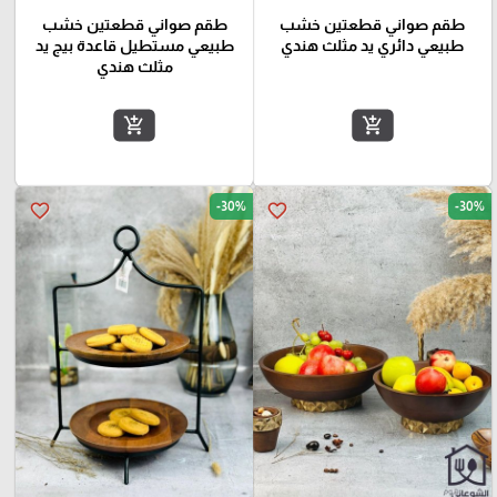
طقم صواني قطعتين خشب
طقم صواني قطعتين خشب
طبيعي دائري يد مثلث هندي
طبيعي مستطيل قاعدة بيج يد
مثلث هندي
add_shopping_cart
add_shopping_cart
-30%
-30%
favorite_border
favorite_border