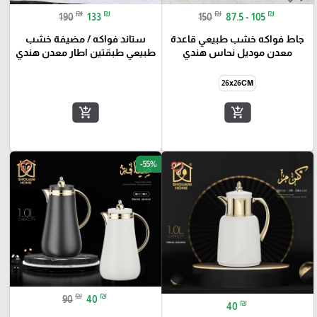
₪
₪
₪
₪
190
133
150
87.5 - 105
جاط فواكه خشب طبيعي قاعدة
ستاند فواكه / مضيفة خشب
معدن موديل نحاس هندي
طبيعي طبقتين اطار معدن هندي
26x26CM
add_shopping_cart
add_shopping_cart
-55%
favorite_border
favorite_border
₪
₪
90
40
₪
40