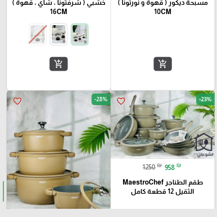
مسبحة ديكور ( قهوة و نورتونا )
خشبي ( شرفتونا ، شاي ، قهوة )
16CM
10CM
add_shopping_cart
add_shopping_cart
-28%
-23%
favorite_border
favorite_border
₪
₪
1250
958
طقم الطناجر MaestroChef
الثقيل 12 قطعة كامل