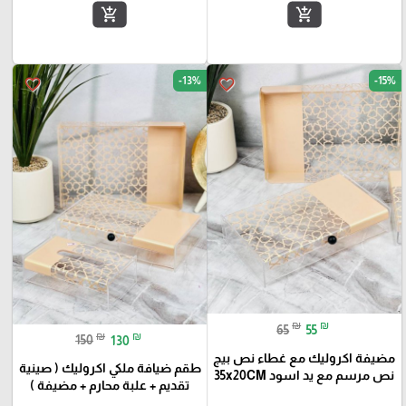
add_shopping_cart
add_shopping_cart
-13%
-15%
favorite_border
favorite_border
₪
₪
65
55
₪
₪
150
130
مضيفة اكروليك مع غطاء نص بيج
طقم ضيافة ملكي اكروليك ( صينية
نص مرسم مع يد اسود 35x20CM
تقديم + علبة محارم + مضيفة )