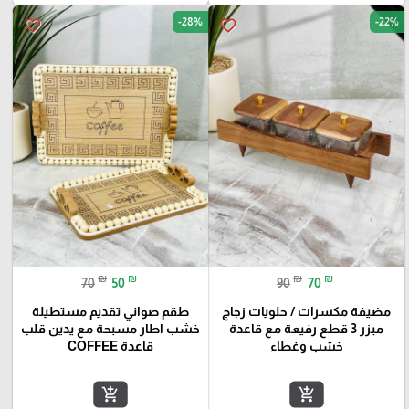
-28%
-22%
favorite_border
favorite_border
₪
₪
₪
₪
70
50
90
70
مضيفة مكسرات / حلويات زجاج
طقم صواني تقديم مستطيلة
مبزر 3 قطع رفيعة مع قاعدة
خشب اطار مسبحة مع يدين قلب
خشب وغطاء
قاعدة COFFEE
add_shopping_cart
add_shopping_cart