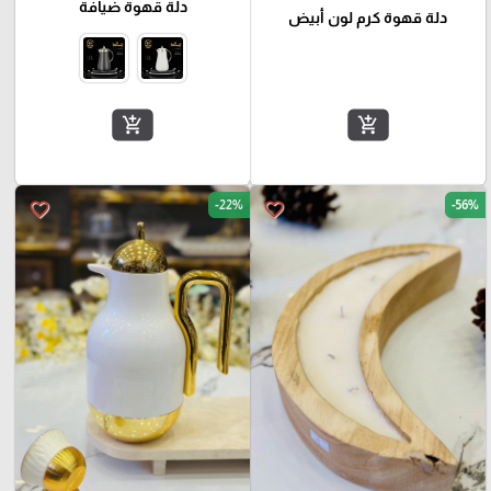
دلة قهوة ضيافة
دلة قهوة كرم لون أبيض
add_shopping_cart
add_shopping_cart
-22%
-56%
favorite_border
favorite_border