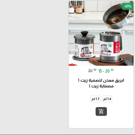
-40%
favorite_border
₪
₪
30
15 - 20
ابريق معدن لتصفية زيت (
مصفاية زيت )
1.4 لتر
1.7 لتر
add_shopping_cart