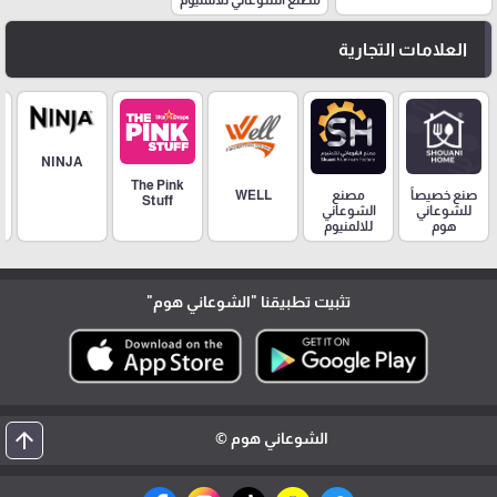
مصنع الشوعاني للالمنيوم
العلامات التجارية
NINJA
The Pink
مصنع
صنع خصيصاً
WELL
Stuff
الشوعاني
للشوعاني
للالمنيوم
هوم
تثبيت تطبيقنا
"الشوعاني هوم"
arrow_upward
الشوعاني هوم ©