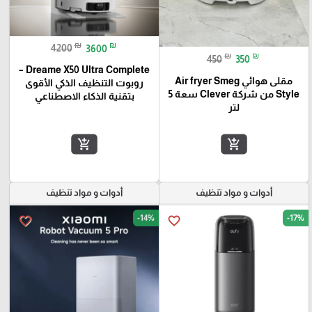
₪
₪
4200
3600
₪
₪
450
350
Dreame X50 Ultra Complete –
مقلى هوائي Air fryer Smeg
روبوت التنظيف الذكي الأقوى
Style من شركة Clever سعة 5
بتقنية الذكاء الاصطناعي
لتر
add_shopping_cart
add_shopping_cart
أدوات و مواد تنظيف
أدوات و مواد تنظيف
-14%
-17%
favorite_border
favorite_border