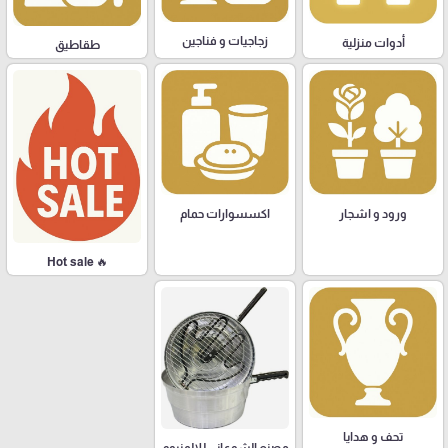
زجاجيات و فناجين
أدوات منزلية
طقاطيق
ورود و اشجار
اكسسوارات حمام
🔥 Hot sale
تحف و هدايا