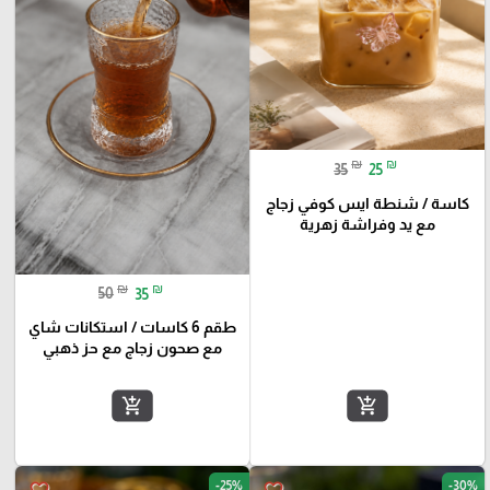
₪
₪
35
25
كاسة / شنطة ايس كوفي زجاج
مع يد وفراشة زهرية
₪
₪
50
35
طقم 6 كاسات / استكانات شاي
مع صحون زجاج مع حز ذهبي
add_shopping_cart
add_shopping_cart
-25%
-30%