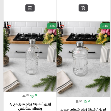
add_shopping_cart
add_shopping_cart
-33%
-33%
favorite_border
favorite_border
₪
₪
15
10
₪
₪
15
10
إبريق / قنينة زجاج مبزر مع يد
وغطاء ستانلس
إبريق / قنينة زجاج شفاف مع يد