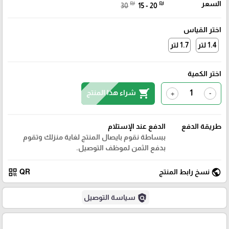
السعر
₪
₪
30
15 - 20
اختر القياس
1.4 لتر
1.7 لتر
اختر الكمية
shopping_cart
شراء هذا المنتج
+
-
طريقة الدفع
الدفع عند الإستلام
ببساطة نقوم بايصال المنتج لغاية منزلك وتقوم
بدفع الثمن لموظف التوصيل.
qr_code
public
نسخ رابط المنتج
QR
policy
سياسة التوصيل