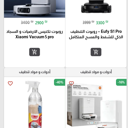
₪
₪
₪
₪
3400
2900
3999
3300
Eufy S1 Pro – روبوت التنظيف
روبوت تكنيس الارضيات و السجاد
الذكي للشفط والمسح المتكامل
Xiaomi Vacuum 5 pro
add_shopping_cart
add_shopping_cart
أدوات و مواد تنظيف
أدوات و مواد تنظيف
-40%
-16%
favorite_border
favorite_border