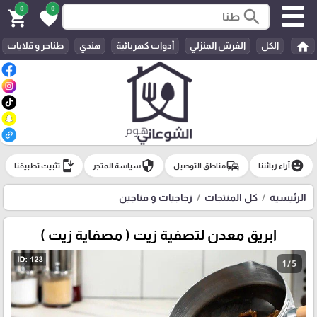
0
0
search
shopping_cart
favorite
home
الكل
الفرش المنزلي
أدوات كهربائية
هندي
طناجر و قلايات
install_mobile
security
commute
emoji_emotions
آراء زبائننا
مناطق التوصيل
سياسة المتجر
تثبيت تطبيقنا
الرئيسية
كل المنتجات
زجاجيات و فناجين
ابريق معدن لتصفية زيت ( مصفاية زيت )
1 / 5