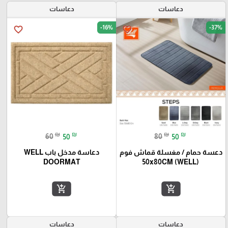
دعاسات
دعاسات
-16%
-37%
favorite_border
favorite_border
₪
₪
₪
₪
60
50
80
50
دعسة حمام / مغسلة قماش فوم
دعاسة مدخل باب WELL
DOORMAT
50x80CM (WELL)
add_shopping_cart
add_shopping_cart
دعاسات
دعاسات