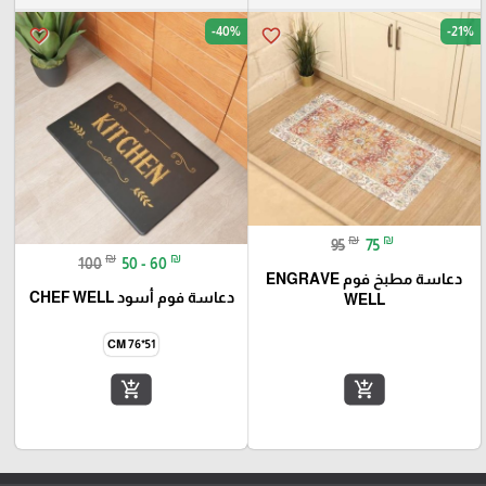
-40%
-21%
favorite_border
favorite_border
₪
₪
95
75
₪
₪
100
50 - 60
دعاسة مطبخ فوم ENGRAVE
دعاسة فوم أسود CHEF WELL
WELL
51*76 CM
add_shopping_cart
add_shopping_cart