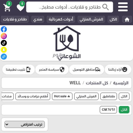
0
0
search
shopping_cart
favorite
home
الكل
الفرش المنزلي
أدوات كهربائية
هندي
طناجر و قلايات
install_mobile
security
commute
emoji_emotions
آراء زبائننا
مناطق التوصيل
سياسة المتجر
تثبيت تطبيقنا
الرئيسية
كل المنتجات
WELL
الكل
طقاطيق
الفرش المنزلي
🔥 Hot sale
أطقم حرامات و وسائد
مخدات
الكل
51*76 CM