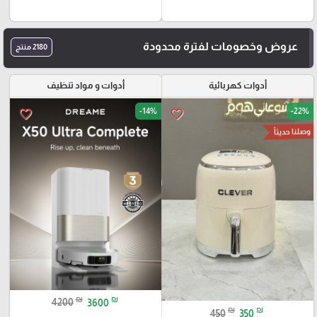
عروض وخصومات لفترة محدودة
2180 منتج
أدوات كهربائية
أدوات و مواد تنظيف
-14%
-22%
favorite_border
favorite_border
وصلنا حديثاً
₪
₪
4200
3600
₪
₪
450
350