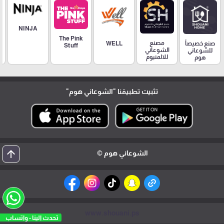
NINJA
The Pink
مصنع
صنع خصيصاً
WELL
Stuff
الشوعاني
للشوعاني
للالمنيوم
هوم
تثبيت تطبيقنا
"الشوعاني هوم"
arrow_upward
الشوعاني هوم ©
www.shouani.ps