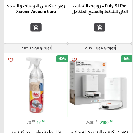
Eufy S1 Pro – روبوت التنظيف
روبوت تكنيس الارضيات و السجاد
الذكي للشفط والمسح المتكامل
Xiaomi Vacuum 5 pro
add_shopping_cart
add_shopping_cart
أدوات و مواد تنظيف
أدوات و مواد تنظيف
-40%
-16%
favorite_border
favorite_border
₪
₪
₪
₪
20
12
2500
2100
روبوت تكنيس الارض و السجاد +
بخاخ ماء شفاف حجم كبير مع