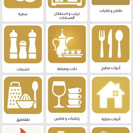
طناجر و قلايات
ترتيب و استغلال
سفرة
المساحات
أدوات مطبخ
دلات وضيافة
خشبيات
زجاجيات و فناجين
أدوات منزلية
طقاطيق