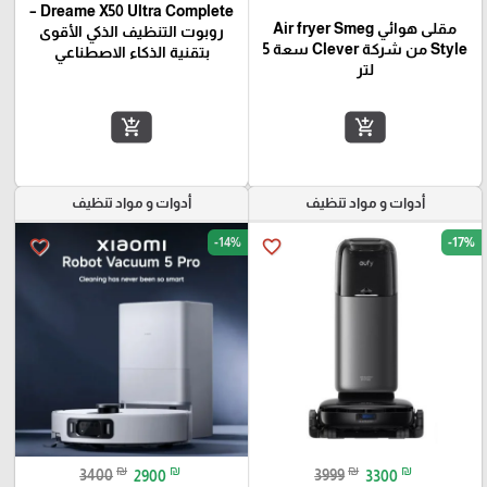
Dreame X50 Ultra Complete –
مقلى هوائي Air fryer Smeg
روبوت التنظيف الذكي الأقوى
Style من شركة Clever سعة 5
بتقنية الذكاء الاصطناعي
لتر
add_shopping_cart
add_shopping_cart
أدوات و مواد تنظيف
أدوات و مواد تنظيف
-14%
-17%
favorite_border
favorite_border
₪
₪
₪
₪
3400
2900
3999
3300