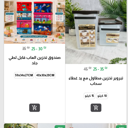
₪
₪
35
25 - 30
صندوق تخزين العاب قابل لطي
جلد
₪
₪
45
25 - 35
59x34x27CM
48x30x28CM
تبروير تخزين مطاول مع يد غطاء
سحاب
10 كيلو
15 كيلو
add_shopping_cart
add_shopping_cart