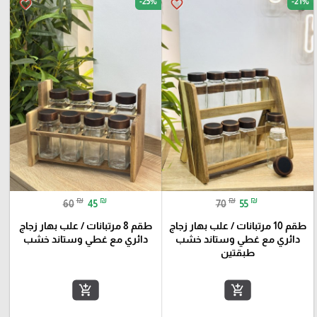
-25%
-21%
favorite_border
favorite_border
₪
₪
₪
₪
60
45
70
55
طقم 10 مرتبانات / علب بهار زجاج
طقم 8 مرتبانات / علب بهار زجاج
دائري مع غطي وستاند خشب
دائري مع غطي وستاند خشب
طبقتين
add_shopping_cart
add_shopping_cart