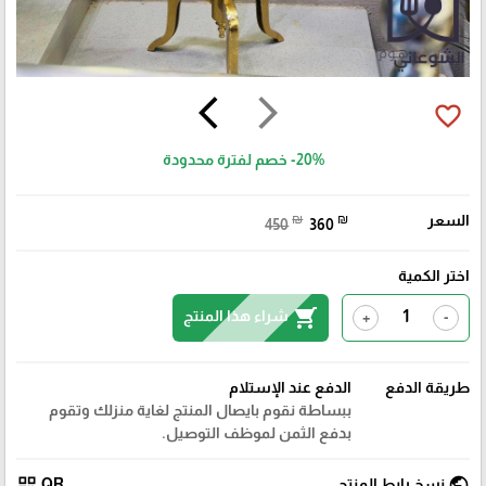
arrow_back_ios
arrow_forward_ios
favorite_border
-20%
خصم لفترة محدودة
السعر
₪
₪
450
360
اختر الكمية
shopping_cart
شراء هذا المنتج
+
-
طريقة الدفع
الدفع عند الإستلام
ببساطة نقوم بايصال المنتج لغاية منزلك وتقوم
بدفع الثمن لموظف التوصيل.
qr_code
public
نسخ رابط المنتج
QR