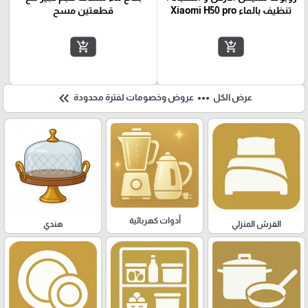
تنظيف بالماء Xiaomi H50 pro
قطعتين مسح
add_shopping_cart
add_shopping_cart
keyboard_double_arrow_left
more_horiz
عرض الكل
عروض وخصومات لفترة محدودة
أدوات كهربائية
هندي
الفرش المنزلي