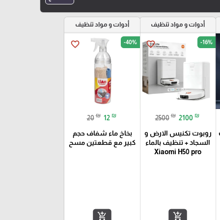
أدوات و مواد تنظيف
أدوات و مواد تنظيف
-40%
-16%
favorite_border
favorite_border
₪
₪
₪
₪
20
12
2500
2100
روبوت تكنيس الارض و
بخاخ ماء شفاف حجم
السجاد + تنظيف بالماء
كبير مع قطعتين مسح
Xiaomi H50 pro
add_shopping_cart
add_shopping_cart