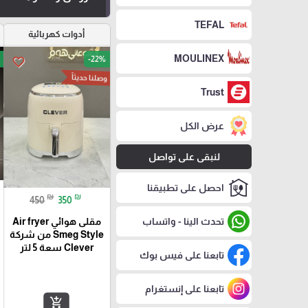
TEFAL
أدوات كهربائية
MOULINEX
-22%
favorite_border
وصلنا حديثاً
Trust
عرض الكل
لنبقى على تواصل
احصل على تطبيقنا
₪
₪
450
350
تحدث الينا - واتساب
مقلى هوائي Air fryer
Smeg Style من شركة
Clever سعة 5 لتر
تابعنا على فيس بوك
تابعنا على إنستغرام
add_shopping_cart