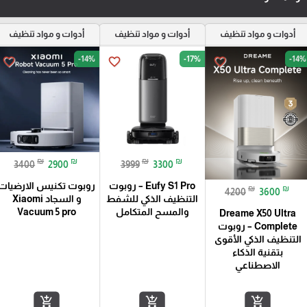
أدوات و مواد تنظيف
أدوات و مواد تنظيف
أدوات و مواد تنظيف
-14%
-17%
-14%
favorite_border
favorite_border
favorite_border
₪
₪
₪
₪
3400
2900
3999
3300
Eufy S1 Pro – روبوت
روبوت تكنيس الارضيات
₪
₪
4200
3600
التنظيف الذكي للشفط
و السجاد Xiaomi
والمسح المتكامل
Vacuum 5 pro
Dreame X50 Ultra
Complete – روبوت
التنظيف الذكي الأقوى
بتقنية الذكاء
الاصطناعي
add_shopping_cart
add_shopping_cart
add_shopping_cart