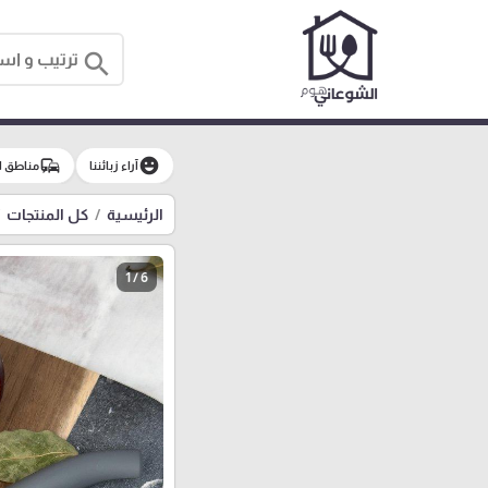
search
commute
emoji_emotions
آراء زبائننا
مناطق ا
الرئيسية
كل المنتجات
1 / 6