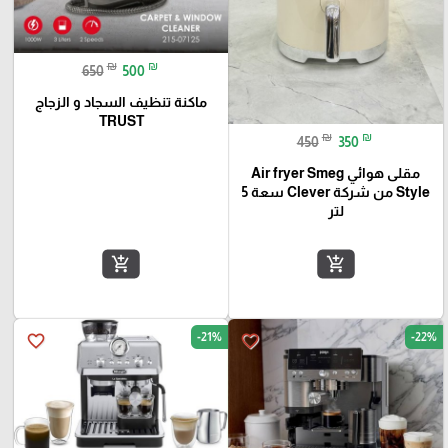
₪
₪
650
500
ماكنة تنظيف السجاد و الزجاج
TRUST
₪
₪
450
350
مقلى هوائي Air fryer Smeg
Style من شركة Clever سعة 5
لتر
add_shopping_cart
add_shopping_cart
-21%
-22%
favorite_border
favorite_border