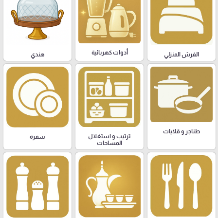
أدوات كهربائية
هندي
الفرش المنزلي
طناجر و قلايات
ترتيب و استغلال
سفرة
المساحات