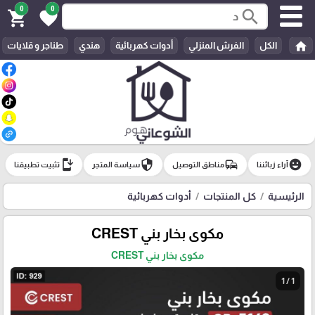
0
0
search
shopping_cart
favorite
home
الكل
الفرش المنزلي
أدوات كهربائية
هندي
طناجر و قلايات
install_mobile
security
commute
emoji_emotions
آراء زبائننا
مناطق التوصيل
سياسة المتجر
تثبيت تطبيقنا
الرئيسية
كل المنتجات
أدوات كهربائية
مكوى بخار بني CREST
مكوى بخار بني CREST
1 / 1