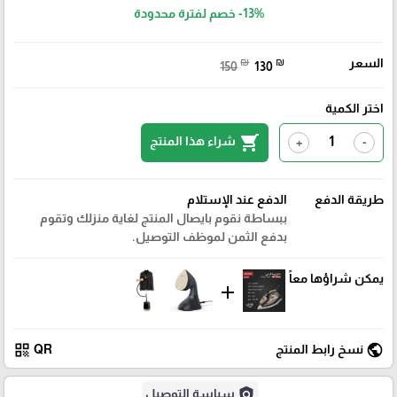
-13%
خصم لفترة محدودة
السعر
₪
₪
150
130
اختر الكمية
shopping_cart
شراء هذا المنتج
+
-
طريقة الدفع
الدفع عند الإستلام
ببساطة نقوم بايصال المنتج لغاية منزلك وتقوم
بدفع الثمن لموظف التوصيل.
يمكن شراؤها معاً
add
qr_code
public
نسخ رابط المنتج
QR
policy
سياسة التوصيل