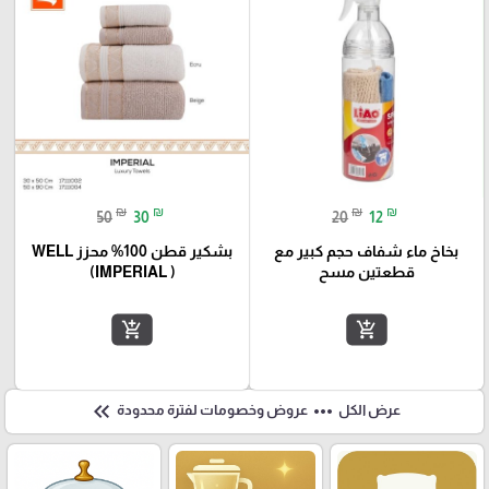
₪
₪
₪
₪
50
30
20
12
بخاخ ماء شفاف حجم كبير مع
بشكير قطن 100% محزز WELL
قطعتين مسح
(IMPERIAL )
add_shopping_cart
add_shopping_cart
keyboard_double_arrow_left
more_horiz
عرض الكل
عروض وخصومات لفترة محدودة