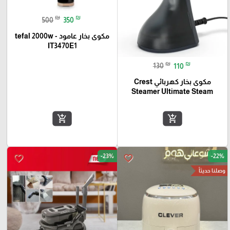
₪
₪
500
350
مكوى بخار عامود tefal 2000w -
IT3470E1
₪
₪
130
110
مكوى بخار كهربائي Crest
Steamer Ultimate Steam
add_shopping_cart
add_shopping_cart
-23%
-22%
favorite_border
favorite_border
وصلنا حديثاً