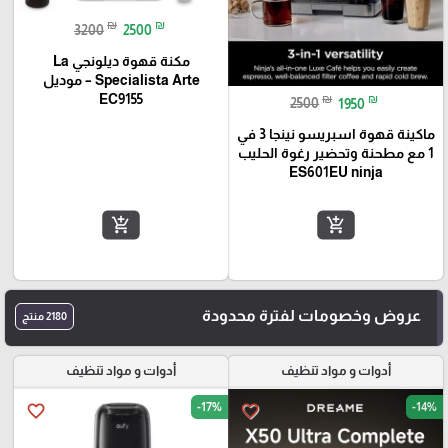
₪
₪
3200
2500
مكنة قهوة ديلونجي La
Specialista Arte – موديل
EC9155
₪
₪
2500
1950
ماكينة قهوة اسبريسو نينجا 3 في
1 مع مطحنة وتحضير رغوة الحليب
ES601EU ninja
add_shopping_cart
add_shopping_cart
عروض وخصومات لفترة محدودة
2180 منتج
أدوات و مواد تنظيف
أدوات و مواد تنظيف
-17%
-14%
favorite_border
favorite_border