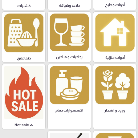
أدوات مطبخ
دلات وضيافة
خشبيات
زجاجيات و فناجين
أدوات منزلية
طقاطيق
ورود و اشجار
اكسسوارات حمام
🔥 Hot sale