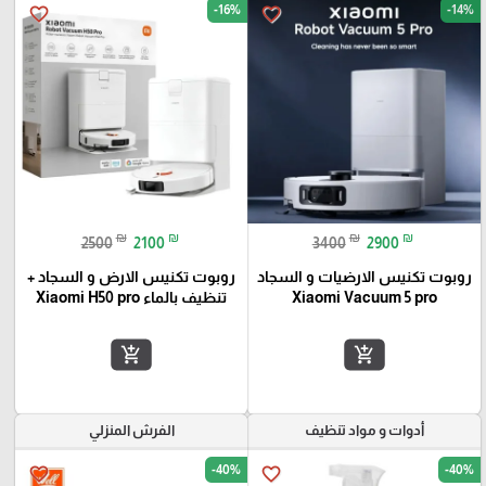
-16%
-14%
favorite_border
favorite_border
₪
₪
₪
₪
2500
2100
3400
2900
روبوت تكنيس الارضيات و السجاد
روبوت تكنيس الارض و السجاد +
Xiaomi Vacuum 5 pro
تنظيف بالماء Xiaomi H50 pro
add_shopping_cart
add_shopping_cart
أدوات و مواد تنظيف
الفرش المنزلي
-40%
-40%
favorite_border
favorite_border