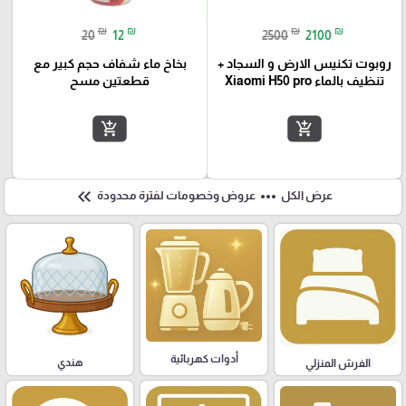
₪
₪
₪
₪
20
12
2500
2100
روبوت تكنيس الارض و السجاد +
بخاخ ماء شفاف حجم كبير مع
تنظيف بالماء Xiaomi H50 pro
قطعتين مسح
add_shopping_cart
add_shopping_cart
keyboard_double_arrow_left
more_horiz
عرض الكل
عروض وخصومات لفترة محدودة
أدوات كهربائية
هندي
الفرش المنزلي