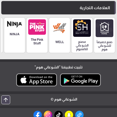
العلامات التجارية
NINJA
The Pink
مصنع
صنع خصيصاً
WELL
Stuff
الشوعاني
للشوعاني
للالمنيوم
هوم
تثبيت تطبيقنا
"الشوعاني هوم"
arrow_upward
الشوعاني هوم ©