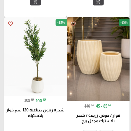
add_shopping_cart
add_shopping_cart
-33%
-35%
favorite_border
favorite_border
₪
₪
150
100
₪
₪
110
45 - 85
شجرة زيتون صناعية 120 سم قوار
قوار / حوض زريعة / شجر
بلاستيك
بلاستيك مجدل بيج