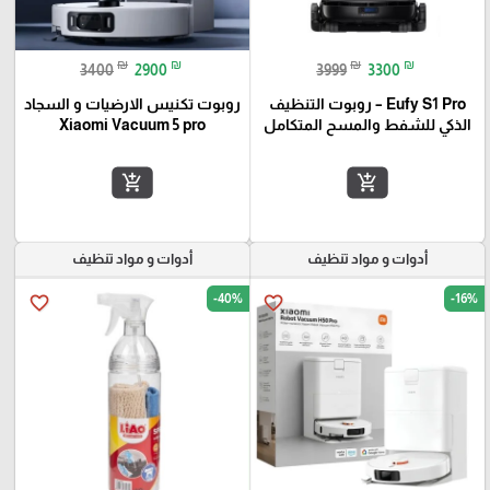
₪
₪
₪
₪
3400
2900
3999
3300
Eufy S1 Pro – روبوت التنظيف
روبوت تكنيس الارضيات و السجاد
الذكي للشفط والمسح المتكامل
Xiaomi Vacuum 5 pro
add_shopping_cart
add_shopping_cart
أدوات و مواد تنظيف
أدوات و مواد تنظيف
-40%
-16%
favorite_border
favorite_border