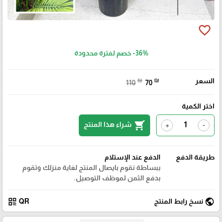
favorite_border
-36%
خصم لفترة محدودة
السعر
₪
₪
110
70
اختر الكمية
shopping_cart
شراء هذا المنتج
+
-
طريقة الدفع
الدفع عند الإستلام
ببساطة نقوم بايصال المنتج لغاية منزلك وتقوم
بدفع الثمن لموظف التوصيل.
qr_code
public
نسخ رابط المنتج
QR