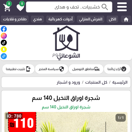
0
0
search
shopping_cart
favorite
home
الكل
الفرش المنزلي
أدوات كهربائية
هندي
طناجر و قلايات
install_mobile
security
commute
emoji_emotions
آراء زبائننا
مناطق التوصيل
سياسة المتجر
تثبيت تطبيقنا
الرئيسية
كل المنتجات
ورود و اشجار
شجرة اوراق النخيل 140 سم
شجرة اوراق النخيل 140 سم
1 / 1