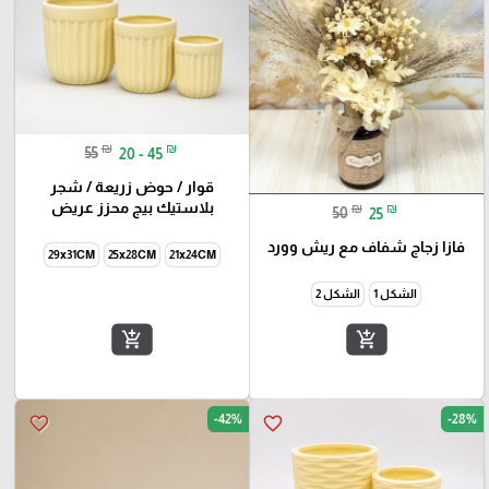
₪
₪
55
20 - 45
قوار / حوض زريعة / شجر
بلاستيك بيج محزز عريض
₪
₪
50
25
فازا زجاج شفاف مع ريش وورد
29x31CM
25x28CM
21x24CM
الشكل 1
الشكل 2
add_shopping_cart
add_shopping_cart
-42%
-28%
favorite_border
favorite_border