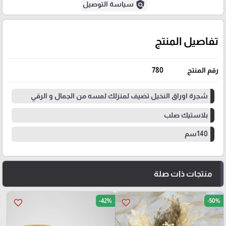
policy
سياسة التوصيل
تفاصيل المنتج
رقم المنتج
780
شجرة اوراق النخيل تضيف لمنزلك لمسه من الجمال و الرقي
بلاستيك صلب
140سم
منتجات ذات صلة
-42%
-50%
favorite_border
favorite_border