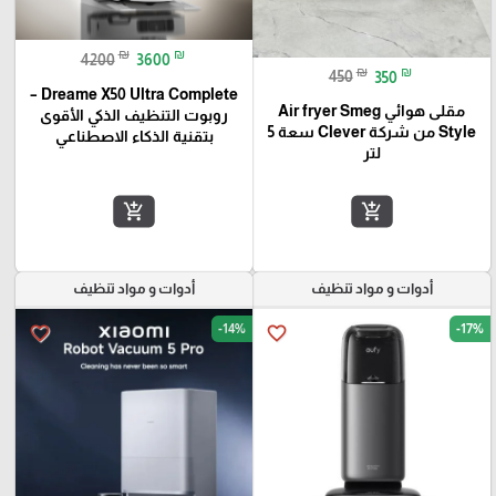
₪
₪
4200
3600
₪
₪
450
350
Dreame X50 Ultra Complete –
مقلى هوائي Air fryer Smeg
روبوت التنظيف الذكي الأقوى
Style من شركة Clever سعة 5
بتقنية الذكاء الاصطناعي
لتر
add_shopping_cart
add_shopping_cart
أدوات و مواد تنظيف
أدوات و مواد تنظيف
-14%
-17%
favorite_border
favorite_border