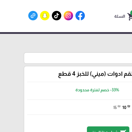
shoppin
السلة
 ادوات (ميني) للخبز 4 قطع
-33%
خصم لفترة محدودة
₪
₪
15
10