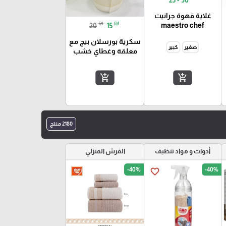
غلاية قهوة جرانيت
₪
₪
maestro chef
20
15
سكرية بورسلان بيج مع
صغير
كبير
معلقة وغطاي خشب
add_shopping_cart
add_shopping_cart
2180 منتج
أدوات و مواد تنظيف
الفرش المنزلي
-40%
-40%
favorite_border
favorite_border