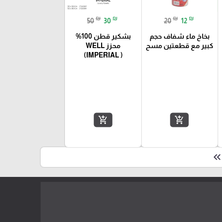
₪
₪
₪
₪
50
30
20
12
بخاخ ماء شفاف حجم
بشكير قطن 100%
كبير مع قطعتين مسح
محزز WELL
(IMPERIAL )
add_shopping_cart
add_shopping_cart
keyboard_double_arrow_le