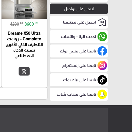
لنبقى على تواصل
احصل على تطبيقنا
₪
₪
4200
3600
Dreame X50 Ultra
تحدث الينا - واتساب
Complete – روبوت
التنظيف الذكي الأقوى
بتقنية الذكاء
تابعنا على فيس بوك
الاصطناعي
تابعنا على إنستغرام
add_shopping_cart
تابعنا على تيك توك
تابعنا على سناب شات