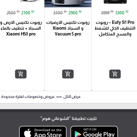
₪
₪
₪
₪
₪
₪
2500
2100
3400
2900
3999
3300
Eufy S1 Pro – روبوت
روبوت تكنيس الارضيات
روبوت تكنيس الارض و
التنظيف الذكي للشفط
و السجاد Xiaomi
السجاد + تنظيف بالماء
والمسح المتكامل
Vacuum 5 pro
Xiaomi H50 pro
add_shopping_cart
add_shopping_cart
add_shopping_cart
ft
more_horiz
عرض الكل
عروض وخصومات لفترة محدودة
تثبيت تطبيقنا
"الشوعاني هوم"