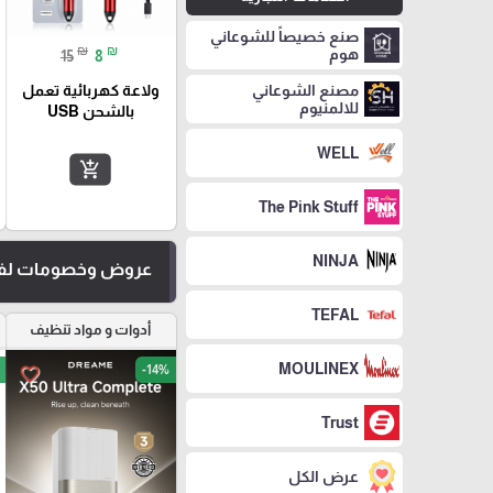
صنع خصيصاً للشوعاني
₪
₪
هوم
15
8
مصنع الشوعاني
ولاعة كهربائية تعمل
للالمنيوم
بالشحن USB
WELL
add_shopping_cart
The Pink Stuff
NINJA
عروض وخصومات لفت
TEFAL
أدوات و مواد تنظيف
MOULINEX
-14%
favorite_border
Trust
عرض الكل