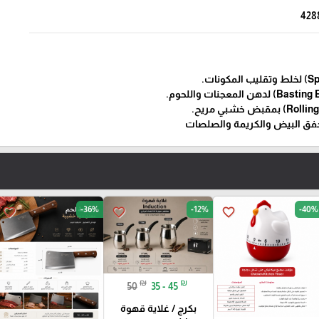
428
-36%
-12%
-40%
favorite_border
favorite_border
favorite_border
₪
₪
50
35 - 45
بكرج / غلاية قهوة