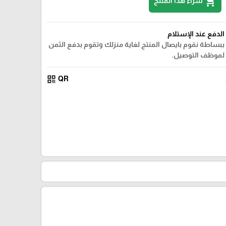
shopping_cart
شراء هذا المنتج
الدفع عند الإستلام
ببساطة نقوم بايصال المنتج لغاية منزلك وتقوم بدفع الثمن
لموظف التوصيل.
qr_code
QR