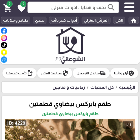
0
0
search
shopping_cart
favorite
home
الكل
الفرش المنزلي
أدوات كهربائية
هندي
طناجر و قلايات
install_mobile
security
commute
emoji_emotions
آراء زبائننا
مناطق التوصيل
سياسة المتجر
تثبيت تطبيقنا
الرئيسية
كل المنتجات
زجاجيات و فناجين
طقم بايركس بيضاوي قطعتين
طقم بايركس بيضاوي قطعتين
1 / 1