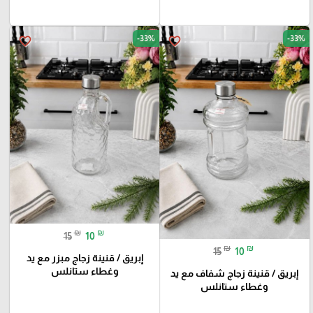
-33%
-33%
favorite_border
favorite_border
₪
₪
15
10
₪
₪
15
10
إبريق / قنينة زجاج مبزر مع يد
وغطاء ستانلس
إبريق / قنينة زجاج شفاف مع يد
وغطاء ستانلس