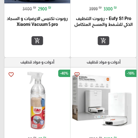
₪
₪
₪
₪
3400
2900
3999
3300
Eufy S1 Pro – روبوت التنظيف
روبوت تكنيس الارضيات و السجاد
الذكي للشفط والمسح المتكامل
Xiaomi Vacuum 5 pro
add_shopping_cart
add_shopping_cart
أدوات و مواد تنظيف
أدوات و مواد تنظيف
-40%
-16%
favorite_border
favorite_border
₪
₪
₪
₪