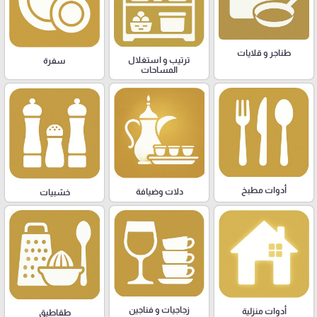
طناجر و قلايات
ترتيب و استغلال
سفرة
المساحات
أدوات مطبخ
دلات وضيافة
خشبيات
زجاجيات و فناجين
أدوات منزلية
طقاطيق