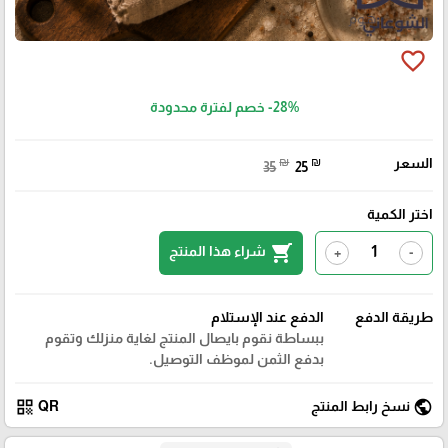
favorite_border
-28%
خصم لفترة محدودة
السعر
₪
₪
35
25
اختر الكمية
shopping_cart
شراء هذا المنتج
+
-
طريقة الدفع
الدفع عند الإستلام
ببساطة نقوم بايصال المنتج لغاية منزلك وتقوم
بدفع الثمن لموظف التوصيل.
qr_code
public
نسخ رابط المنتج
QR