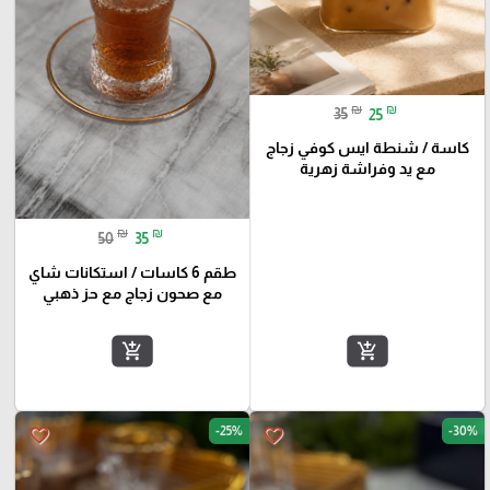
₪
₪
35
25
كاسة / شنطة ايس كوفي زجاج
مع يد وفراشة زهرية
₪
₪
50
35
طقم 6 كاسات / استكانات شاي
مع صحون زجاج مع حز ذهبي
add_shopping_cart
add_shopping_cart
-25%
-30%
favorite_border
favorite_border