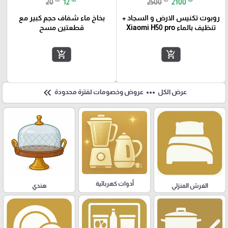
20
12
2500
2100
روبوت تكنيس الارض و السجاد +
بخاخ ماء شفاف حجم كبير مع
تنظيف بالماء Xiaomi H50 pro
قطعتين مسح
add_shopping_cart
add_shopping_cart
keyboard_double_arrow_left
more_horiz
عرض الكل
عروض وخصومات لفترة محدودة
أدوات كهربائية
هندي
الفرش المنزلي