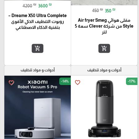
₪
₪
4200
3600
₪
₪
450
350
Dreame X50 Ultra Complete –
مقلى هوائي Air fryer Smeg
روبوت التنظيف الذكي الأقوى
Style من شركة Clever سعة 5
بتقنية الذكاء الاصطناعي
لتر
add_shopping_cart
add_shopping_cart
أدوات و مواد تنظيف
أدوات و مواد تنظيف
-14%
-17%
favorite_border
favorite_border