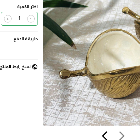
اختر الكمية
+
-
طريقة الدفع
public
نسخ رابط المنتج
arrow_back_ios
arrow_forward_ios