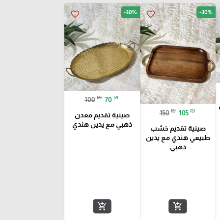
-30%
-30%
favorite_border
favorite_border
₪
₪
100
70
₪
₪
150
105
صينية تقديم معدن
ذهبي مع يدين هندي
صينية تقديم خشب
طبيعي هندي مع يدين
ذهبي
add_shopping_cart
add_shopping_cart