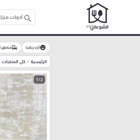
search
commute
emoji_emotions
آراء زبائننا
مناطق ا
الرئيسية
كل المنتجات
1 / 2