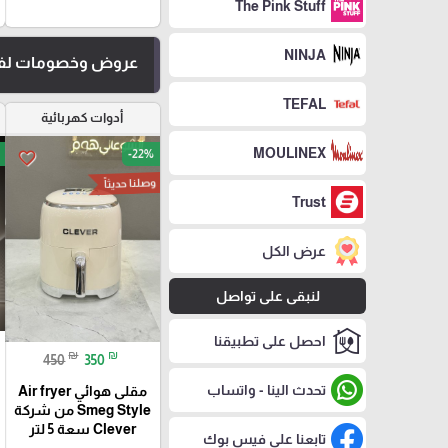
The Pink Stuff
NINJA
عروض وخصومات لفت
TEFAL
أدوات كهربائية
MOULINEX
-22%
favorite_border
وصلنا حديثاً
Trust
عرض الكل
لنبقى على تواصل
احصل على تطبيقنا
₪
₪
450
350
تحدث الينا - واتساب
مقلى هوائي Air fryer
Smeg Style من شركة
Clever سعة 5 لتر
تابعنا على فيس بوك