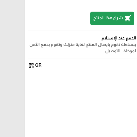
shopping_cart
شراء هذا المنتج
الدفع عند الإستلام
ببساطة نقوم بايصال المنتج لغاية منزلك وتقوم بدفع الثمن
لموظف التوصيل.
qr_code
QR