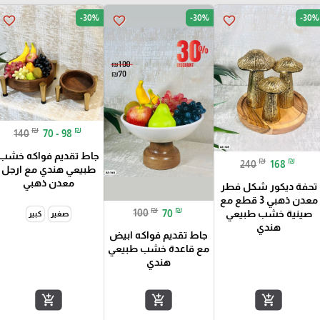
-30%
-30%
-30%
favorite_border
favorite_border
favorite_border
₪
₪
140
70 - 98
جاط تقديم فواكه خشب
₪
₪
240
168
طبيعي هندي مع ارجل
معدن ذهبي
تحفة ديكور شكل فطر
معدن ذهبي 3 قطع مع
₪
₪
100
70
صينية خشب طبيعي
صغير
كبير
هندي
جاط تقديم فواكه ابيض
مع قاعدة خشب طبيعي
هندي
add_shopping_cart
add_shopping_cart
add_shopping_cart