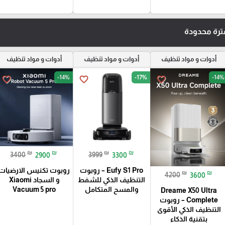
رة محدودة
أدوات و مواد تنظيف
أدوات و مواد تنظيف
أدوات و مواد تنظيف
-14%
-17%
-14%
favorite_border
favorite_border
favorite_border
₪
₪
₪
₪
3400
2900
3999
3300
Eufy S1 Pro – روبوت
روبوت تكنيس الارضيات
₪
₪
4200
3600
التنظيف الذكي للشفط
و السجاد Xiaomi
والمسح المتكامل
Vacuum 5 pro
Dreame X50 Ultra
Complete – روبوت
التنظيف الذكي الأقوى
بتقنية الذكاء