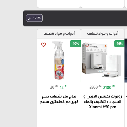
2175 منتج
أدوات و مواد تنظيف
أدوات و مواد تنظيف
-40%
-16%
favorite_border
favorite_border
₪
₪
₪
₪
20
12
2500
2100
روبوت تكنيس الارض و
بخاخ ماء شفاف حجم
السجاد + تنظيف بالماء
كبير مع قطعتين مسح
Xiaomi H50 pro