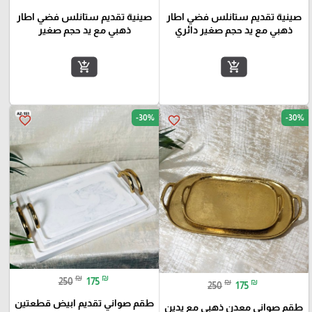
صينية تقديم ستانلس فضي اطار
صينية تقديم ستانلس فضي اطار
ذهبي مع يد حجم صغير دائري
ذهبي مع يد حجم صغير
add_shopping_cart
add_shopping_cart
-30%
-30%
favorite_border
favorite_border
₪
₪
250
175
₪
₪
250
175
طقم صواني تقديم ابيض قطعتين
طقم صواني معدن ذهبي مع يدين