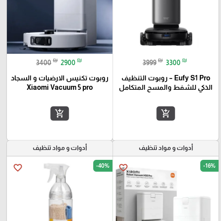
₪
₪
₪
₪
3400
2900
3999
3300
Eufy S1 Pro – روبوت التنظيف
روبوت تكنيس الارضيات و السجاد
الذكي للشفط والمسح المتكامل
Xiaomi Vacuum 5 pro
add_shopping_cart
add_shopping_cart
أدوات و مواد تنظيف
أدوات و مواد تنظيف
-40%
-16%
favorite_border
favorite_border