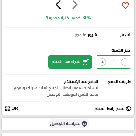
arrow_back_ios
arrow_forward_ios
favorite_border
-30%
خصم لفترة محدودة
السعر
₪
₪
220
154
اختر الكمية
shopping_cart
شراء هذا المنتج
+
-
طريقة الدفع
الدفع عند الإستلام
ببساطة نقوم بايصال المنتج لغاية منزلك وتقوم
بدفع الثمن لموظف التوصيل.
qr_code
public
نسخ رابط المنتج
QR
policy
سياسة التوصيل