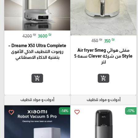
₪
₪
4200
3600
₪
₪
450
350
Dreame X50 Ultra Complete –
مقلى هوائي Air fryer Smeg
روبوت التنظيف الذكي الأقوى
Style من شركة Clever سعة 5
بتقنية الذكاء الاصطناعي
لتر
add_shopping_cart
add_shopping_cart
أدوات و مواد تنظيف
أدوات و مواد تنظيف
-14%
-17%
favorite_border
favorite_border