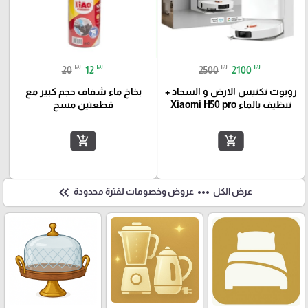
₪
₪
₪
₪
20
12
2500
2100
روبوت تكنيس الارض و السجاد +
بخاخ ماء شفاف حجم كبير مع
تنظيف بالماء Xiaomi H50 pro
قطعتين مسح
add_shopping_cart
add_shopping_cart
keyboard_double_arrow_left
more_horiz
عرض الكل
عروض وخصومات لفترة محدودة