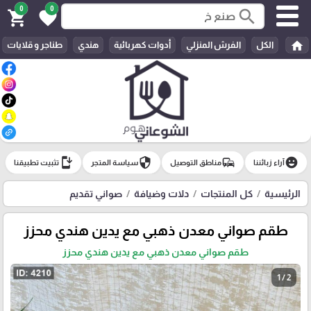
0
0
search
shopping_cart
favorite
home
الكل
الفرش المنزلي
أدوات كهربائية
هندي
طناجر و قلايات
install_mobile
security
commute
emoji_emotions
آراء زبائننا
مناطق التوصيل
سياسة المتجر
تثبيت تطبيقنا
الرئيسية
كل المنتجات
دلات وضيافة
صواني تقديم
طقم صواني معدن ذهبي مع يدين هندي محزز
طقم صواني معدن ذهبي مع يدين هندي محزز
1 / 2