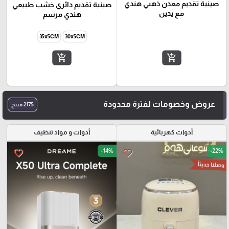
صينية تقديم معدن ذهبي هندي
صينية تقديم دائري خشب طبيعي
مع يدين
هندي مرسم
35x5CM
30x5CM
add_shopping_cart
add_shopping_cart
عروض وخصومات لفترة محدودة
2175 منتج
أدوات كهربائية
أدوات و مواد تنظيف
-14%
-22%
favorite_border
favorite_border
وصلنا حديثاً