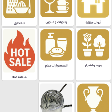
زجاجيات و فناجين
أدوات منزلية
طقاطيق
ورود و اشجار
اكسسوارات حمام
🔥 Hot sale