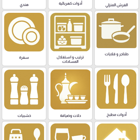
أدوات كهربائية
هندي
الفرش المنزلي
طناجر و قلايات
ترتيب و استغلال
سفرة
المساحات
أدوات مطبخ
دلات وضيافة
خشبيات