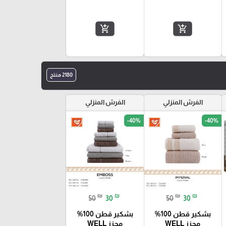
add_shopping_cart
add_shopping_cart
2180 منتج
الفرش المنزلي
الفرش المنزلي
-40%
-40%
favorite_border
favorite_border
₪
₪
₪
₪
50
30
50
30
بشكير قطن 100%
بشكير قطن 100%
محزز WELL
محزز WELL