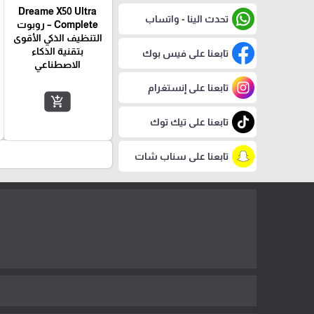
Dreame X50 Ultra
تحدث الينا - واتساب
Complete – روبوت
التنظيف الذكي الأقوى
بتقنية الذكاء
تابعنا على فيس بوك
الاصطناعي
تابعنا على إنستغرام
add_shopping_cart
تابعنا على تيك توك
تابعنا على سناب شات