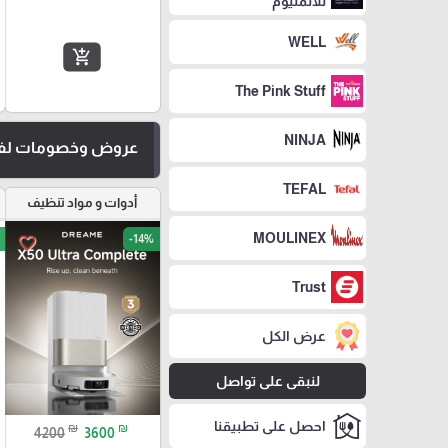
للالمنيوم
WELL
add_shopping_cart
The Pink Stuff
NINJA
عروض وخصومات لفت
TEFAL
أدوات و مواد تنظيف
MOULINEX
-14%
favorite_border
Trust
عرض الكل
لنبقى على تواصل
احصل على تطبيقنا
₪
₪
4200
3600