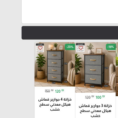
-20%
-16%
favorite_border
favorite_border
₪
₪
150
120
₪
₪
120
100
خزانة 4 جوارير قماش
هيكل معدني سطح
خزانة 3 جوارير قماش
خشب
هيكل معدني سطح
خشب