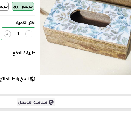
مرسم ازرق
مرسم
اختر الكمية
+
-
طريقة الدفع
public
نسخ رابط المنتج
policy
سياسة التوصيل