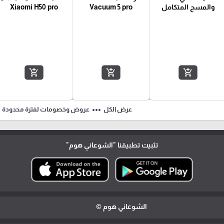
والمسح المتكامل
Vacuum 5 pro
Xiaomi H50 pro
add_shopping_cart
add_shopping_cart
add_shopping_cart
ft
more_horiz
عرض الكل
عروض وخصومات لفترة محدودة
تثبيت تطبيقنا
"الشوعاني هوم"
الشوعاني هوم ©