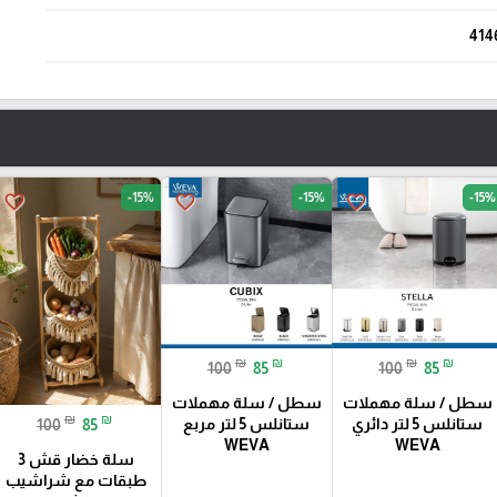
414
-15%
-15%
-15%
favorite_border
favorite_border
favorite_border
₪
₪
₪
₪
100
85
100
85
سطل / سلة مهملات
سطل / سلة مهملات
₪
₪
ستانلس 5 لتر دائري
ستانلس 5 لتر مربع
100
85
WEVA
WEVA
سلة خضار قش 3
طبقات مع شراشيب