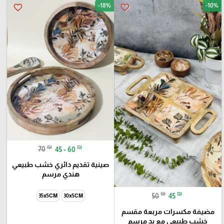
-18%
-10%
favorite_border
favorite_border
₪
₪
70
45 - 60
صينية تقديم دائري خشب طبيعي
هندي مرسم
₪
₪
50
45
35x5CM
30x5CM
مضيفة مكسرات مربعة مقسم
خشب طبيعي مع يد مرسم