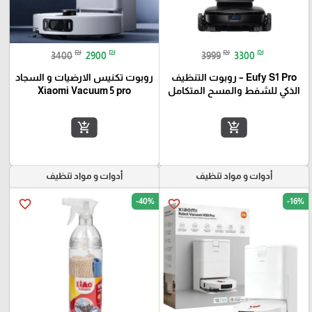
₪
₪
₪
₪
3400
2900
3999
3300
Eufy S1 Pro – روبوت التنظيف
روبوت تكنيس الارضيات و السجاد
الذكي للشفط والمسح المتكامل
Xiaomi Vacuum 5 pro
add_shopping_cart
add_shopping_cart
أدوات و مواد تنظيف
أدوات و مواد تنظيف
-40%
-16%
favorite_border
favorite_border