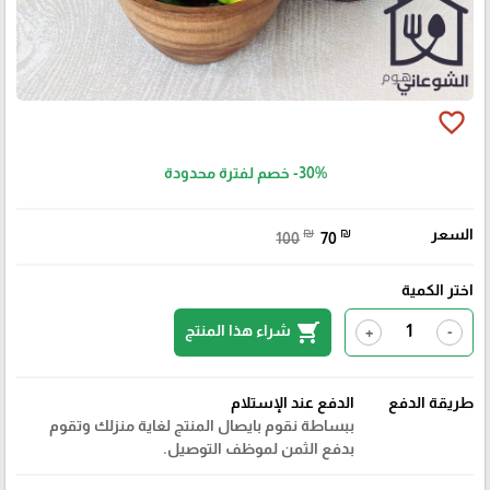
favorite_border
-30%
خصم لفترة محدودة
السعر
₪
₪
100
70
اختر الكمية
shopping_cart
شراء هذا المنتج
+
-
طريقة الدفع
الدفع عند الإستلام
ببساطة نقوم بايصال المنتج لغاية منزلك وتقوم
بدفع الثمن لموظف التوصيل.