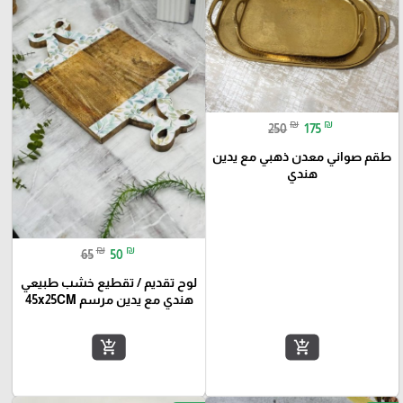
₪
₪
250
175
طقم صواني معدن ذهبي مع يدين
هندي
₪
₪
65
50
لوح تقديم / تقطيع خشب طبيعي
هندي مع يدين مرسم 45x25CM
add_shopping_cart
add_shopping_cart