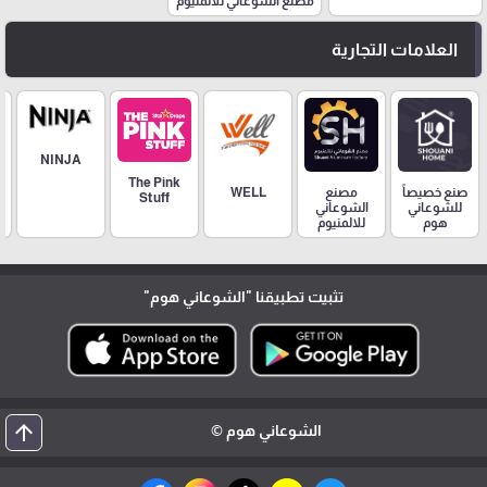
مصنع الشوعاني للالمنيوم
العلامات التجارية
NINJA
The Pink
مصنع
صنع خصيصاً
WELL
Stuff
الشوعاني
للشوعاني
للالمنيوم
هوم
تثبيت تطبيقنا
"الشوعاني هوم"
arrow_upward
الشوعاني هوم ©