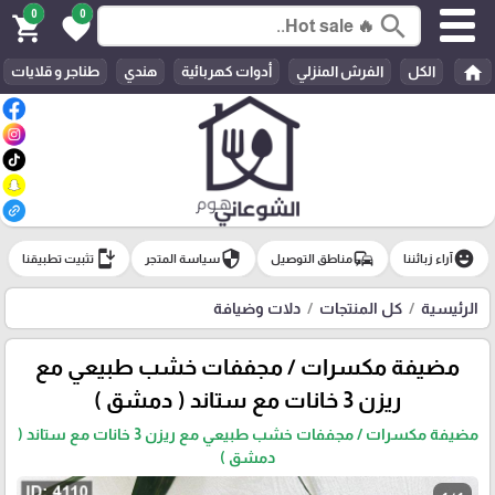
0
0
search
shopping_cart
favorite
home
الكل
الفرش المنزلي
أدوات كهربائية
هندي
طناجر و قلايات
install_mobile
security
commute
emoji_emotions
آراء زبائننا
مناطق التوصيل
سياسة المتجر
تثبيت تطبيقنا
الرئيسية
كل المنتجات
دلات وضيافة
مضيفة مكسرات / مجففات خشب طبيعي مع
ريزن 3 خانات مع ستاند ( دمشق )
مضيفة مكسرات / مجففات خشب طبيعي مع ريزن 3 خانات مع ستاند (
دمشق )