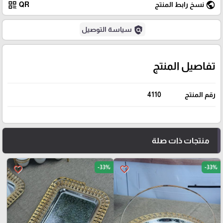
qr_code
public
نسخ رابط المنتج
QR
policy
سياسة التوصيل
تفاصيل المنتج
رقم المنتج
4110
منتجات ذات صلة
-33%
-33%
favorite_border
favorite_border