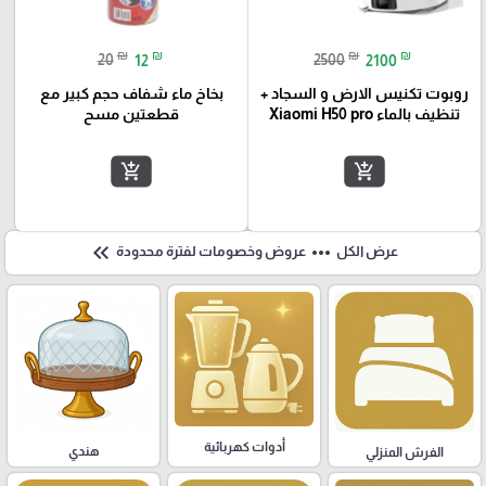
₪
₪
₪
₪
20
12
2500
2100
روبوت تكنيس الارض و السجاد +
بخاخ ماء شفاف حجم كبير مع
تنظيف بالماء Xiaomi H50 pro
قطعتين مسح
add_shopping_cart
add_shopping_cart
keyboard_double_arrow_left
more_horiz
عرض الكل
عروض وخصومات لفترة محدودة
أدوات كهربائية
هندي
الفرش المنزلي