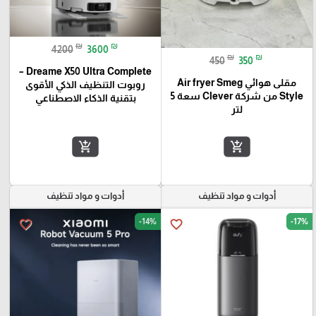
₪
₪
4200
3600
₪
₪
450
350
Dreame X50 Ultra Complete –
مقلى هوائي Air fryer Smeg
روبوت التنظيف الذكي الأقوى
Style من شركة Clever سعة 5
بتقنية الذكاء الاصطناعي
لتر
add_shopping_cart
add_shopping_cart
أدوات و مواد تنظيف
أدوات و مواد تنظيف
-14%
-17%
favorite_border
favorite_border