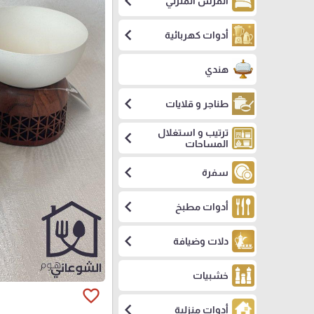
chevron_left
الفرش المنزلي
chevron_left
أدوات كهربائية
هندي
chevron_left
طناجر و قلايات
ترتيب و استغلال
chevron_left
المساحات
chevron_left
سفرة
chevron_left
أدوات مطبخ
chevron_left
دلات وضيافة
خشبيات
favorite_border
chevron_left
أدوات منزلية