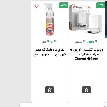
-40%
-16%
favorite_border
favorite_border
₪
₪
₪
₪
20
12
2500
2100
روبوت تكنيس الارض و
بخاخ ماء شفاف حجم
السجاد + تنظيف بالماء
كبير مع قطعتين مسح
Xiaomi H50 pro
add_shopping_cart
add_shopping_cart