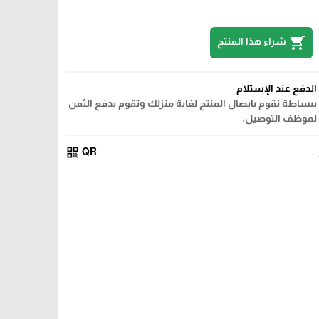
shopping_cart
شراء هذا المنتج
الدفع عند الإستلام
ببساطة نقوم بايصال المنتج لغاية منزلك وتقوم بدفع الثمن
لموظف التوصيل.
qr_code
QR