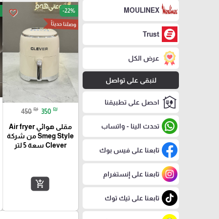
MOULINEX
-22%
favorite_border
وصلنا حديثاً
Trust
عرض الكل
لنبقى على تواصل
احصل على تطبيقنا
₪
₪
450
350
تحدث الينا - واتساب
مقلى هوائي Air fryer
Smeg Style من شركة
Clever سعة 5 لتر
تابعنا على فيس بوك
تابعنا على إنستغرام
add_shopping_cart
تابعنا على تيك توك