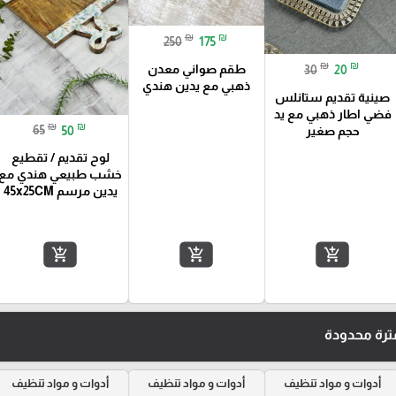
₪
₪
250
175
₪
₪
طقم صواني معدن
30
20
ذهبي مع يدين هندي
صينية تقديم ستانلس
فضي اطار ذهبي مع يد
₪
₪
65
50
حجم صغير
لوح تقديم / تقطيع
خشب طبيعي هندي مع
يدين مرسم 45x25CM
add_shopping_cart
add_shopping_cart
add_shopping_cart
رة محدودة
أدوات و مواد تنظيف
أدوات و مواد تنظيف
أدوات و مواد تنظيف