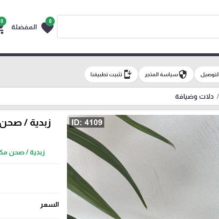
0
0
g_cart
favorite
المفضلة
install_mobile
security
لتوصيل
سياسة المتجر
تثبيت تطبيقنا
دلات وضيافة
زبدية / صح
زبدية / صحن م
السعر