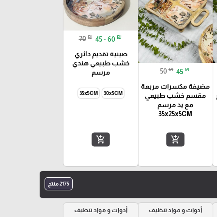
₪
₪
70
45 - 60
صينية تقديم دائري
خشب طبيعي هندي
₪
₪
50
45
مرسم
مضيفة مكسرات مربعة
35x5CM
30x5CM
مقسم خشب طبيعي
مع يد مرسم
35x25x5CM
add_shopping_cart
add_shopping_cart
2175 منتج
أدوات و مواد تنظيف
أدوات و مواد تنظيف