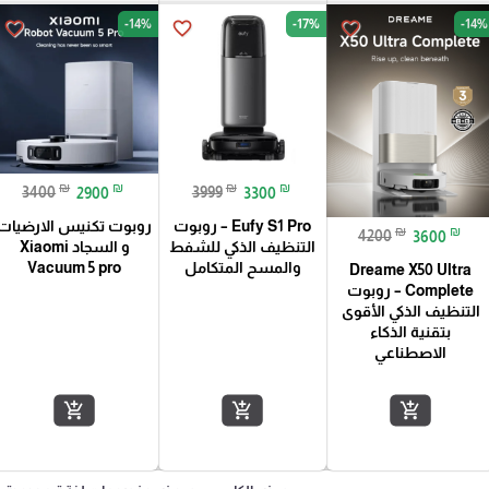
-14%
-17%
-14%
favorite_border
favorite_border
favorite_border
₪
₪
₪
₪
3400
2900
3999
3300
Eufy S1 Pro – روبوت
روبوت تكنيس الارضيات
₪
₪
4200
3600
التنظيف الذكي للشفط
و السجاد Xiaomi
والمسح المتكامل
Vacuum 5 pro
Dreame X50 Ultra
Complete – روبوت
التنظيف الذكي الأقوى
بتقنية الذكاء
الاصطناعي
add_shopping_cart
add_shopping_cart
add_shopping_cart