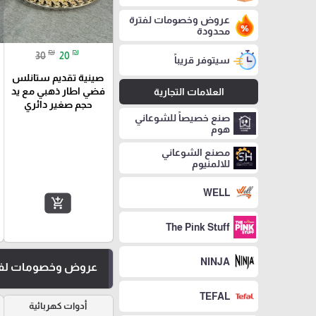
عروض وخصومات لفترة
محدودة
₪
₪
30
20
سيتوفر قريباً
صينية تقديم ستانلس
فضي اطار ذهبي مع يد
العلامات التجارية
حجم صغير دائري
صنع خصيصاً للشوعاني
هوم
مصنع الشوعاني
للالمنيوم
WELL
add_shopping_cart
The Pink Stuff
NINJA
عروض وخصومات لفت
TEFAL
أدوات كهربائية