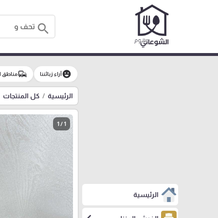
search
commute
emoji_emotions
آراء زبائننا
مناطق ا
الرئيسية
كل المنتجات
1 / 1
الرئيسية