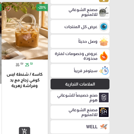
-28%
favorite_border
مصنع الشوعاني
للالمنيوم
عرض كل المنتجات
وصل حديثاً
عروض وخصومات لفترة
محدودة
₪
₪
35
25
سيتوفر قريباً
كاسة / شنطة ايس
كوفي زجاج مع يد
العلامات التجارية
وفراشة زهرية
صنع خصيصاً للشوعاني
هوم
مصنع الشوعاني
للالمنيوم
WELL
add_shopping_cart