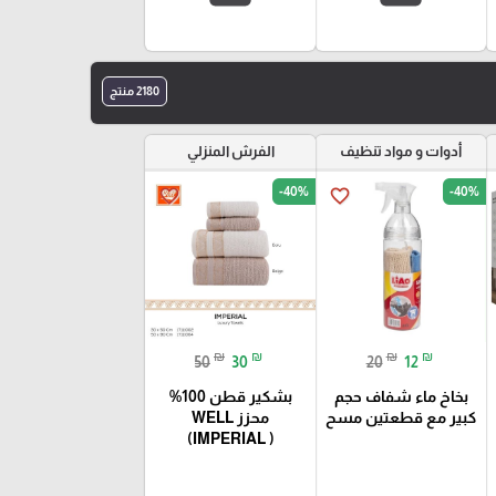
2180 منتج
أدوات و مواد تنظيف
الفرش المنزلي
-40%
-40%
favorite_border
favorite_border
₪
₪
₪
₪
50
30
20
12
بخاخ ماء شفاف حجم
بشكير قطن 100%
كبير مع قطعتين مسح
محزز WELL
(IMPERIAL )