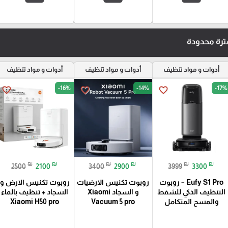
رة محدودة
أدوات و مواد تنظيف
أدوات و مواد تنظيف
أدوات و مواد تنظيف
-16%
-14%
-17%
favorite_border
favorite_border
favorite_border
₪
₪
₪
₪
₪
₪
2500
2100
3400
2900
3999
3300
Eufy S1 Pro – روبوت
روبوت تكنيس الارضيات
روبوت تكنيس الارض و
التنظيف الذكي للشفط
و السجاد Xiaomi
السجاد + تنظيف بالماء
والمسح المتكامل
Vacuum 5 pro
Xiaomi H50 pro