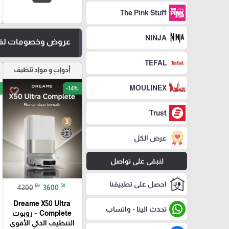
The Pink Stuff
NINJA
عروض وخصومات لفت
TEFAL
أدوات و مواد تنظيف
MOULINEX
-14%
favorite_border
Trust
عرض الكل
لنبقى على تواصل
احصل على تطبيقنا
₪
₪
4200
3600
Dreame X50 Ultra
تحدث الينا - واتساب
Complete – روبوت
التنظيف الذكي الأقوى