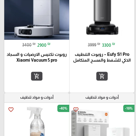
₪
₪
₪
₪
3400
2900
3999
3300
Eufy S1 Pro – روبوت التنظيف
روبوت تكنيس الارضيات و السجاد
الذكي للشفط والمسح المتكامل
Xiaomi Vacuum 5 pro
add_shopping_cart
add_shopping_cart
أدوات و مواد تنظيف
أدوات و مواد تنظيف
-40%
-16%
favorite_border
favorite_border