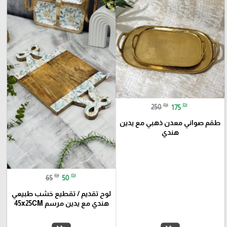
₪
₪
250
175
طقم صواني معدن ذهبي مع يدين
هندي
₪
₪
65
50
لوح تقديم / تقطيع خشب طبيعي
هندي مع يدين مرسم 45x25CM