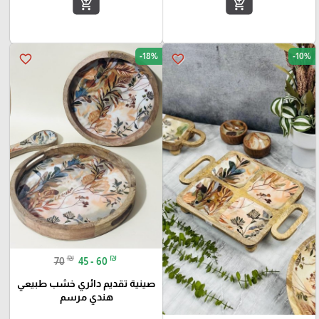
add_shopping_cart
add_shopping_cart
-18%
-10%
favorite_border
favorite_border
₪
₪
70
45 - 60
صينية تقديم دائري خشب طبيعي
هندي مرسم