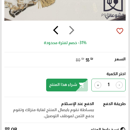
arrow_back_ios
arrow_forward_ios
favorite_border
-31%
خصم لفترة محدودة
السعر
₪
₪
80
55
اختر الكمية
shopping_cart
شراء هذا المنتج
+
-
طريقة الدفع
الدفع عند الإستلام
ببساطة نقوم بايصال المنتج لغاية منزلك وتقوم
بدفع الثمن لموظف التوصيل.
qr_code
public
نسخ رابط المنتج
QR