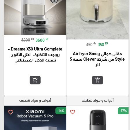
₪
₪
4200
3600
₪
₪
450
350
Dreame X50 Ultra Complete –
مقلى هوائي Air fryer Smeg
روبوت التنظيف الذكي الأقوى
Style من شركة Clever سعة 5
بتقنية الذكاء الاصطناعي
لتر
add_shopping_cart
add_shopping_cart
أدوات و مواد تنظيف
أدوات و مواد تنظيف
-14%
-17%
favorite_border
favorite_border