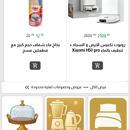
₪
₪
₪
₪
20
12
2500
2100
روبوت تكنيس الارض و السجاد +
بخاخ ماء شفاف حجم كبير مع
تنظيف بالماء Xiaomi H50 pro
قطعتين مسح
add_shopping_cart
add_shopping_cart
keyboard_double_arrow_left
more_horiz
عرض الكل
عروض وخصومات لفترة محدودة