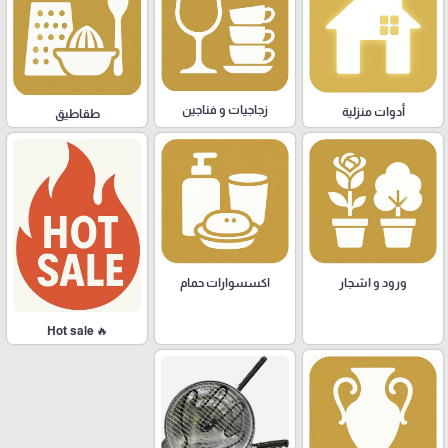
زجاجيات و فناجين
أدوات منزلية
طقاطيق
ورود و اشجار
اكسسوارات حمام
🔥 Hot sale