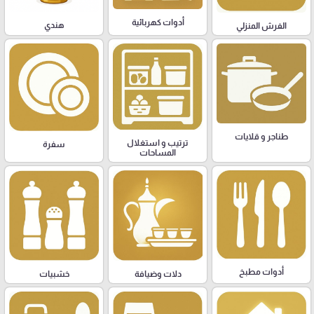
أدوات كهربائية
هندي
الفرش المنزلي
طناجر و قلايات
ترتيب و استغلال
سفرة
المساحات
أدوات مطبخ
دلات وضيافة
خشبيات