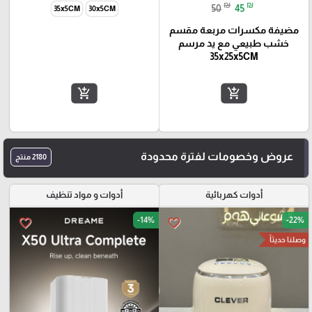
₪
₪
50
45
35x5CM
30x5CM
مضيفة مكسرات مربعة مقسم
خشب طبيعي مع يد مرسم
35x25x5CM
add_shopping_cart
add_shopping_cart
عروض وخصومات لفترة محدودة
2180 منتج
أدوات كهربائية
أدوات و مواد تنظيف
-14%
-22%
favorite_border
favorite_border
وصلنا حديثاً