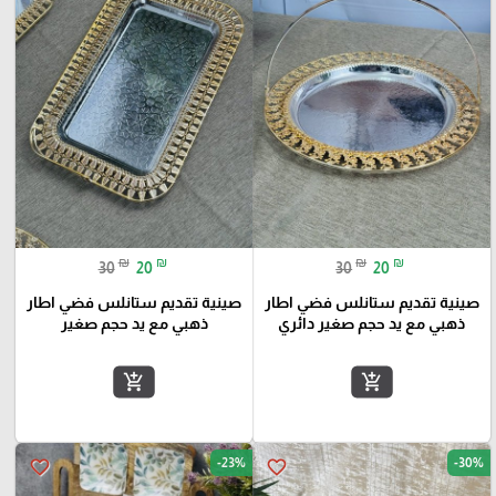
₪
₪
₪
₪
30
20
30
20
صينية تقديم ستانلس فضي اطار
صينية تقديم ستانلس فضي اطار
ذهبي مع يد حجم صغير دائري
ذهبي مع يد حجم صغير
add_shopping_cart
add_shopping_cart
-23%
-30%
favorite_border
favorite_border