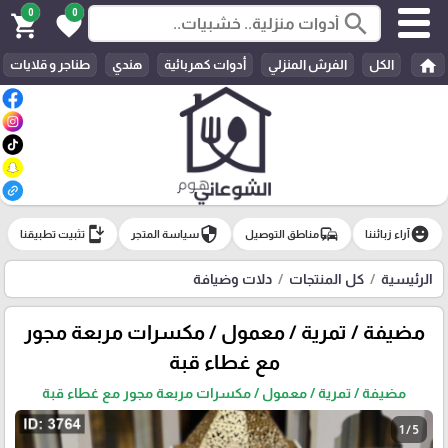
0
0
search
shopping_cart
favorite
home
الكل
الفرش المنزلي
أدوات كهربائية
هندي
طناجر و قلايات
install_mobile
security
commute
emoji_emotions
آراء زبائننا
مناطق التوصيل
سياسة المتجر
تثبيت تطبيقنا
الرئيسية
كل المنتجات
دلات وضيافة
مضيفة / تمرية / معمول / مكسرات مربعة مجور
مع غطاء قبة
مضيفة / تمرية / معمول / مكسرات مربعة مجور مع غطاء قبة
1 / 5