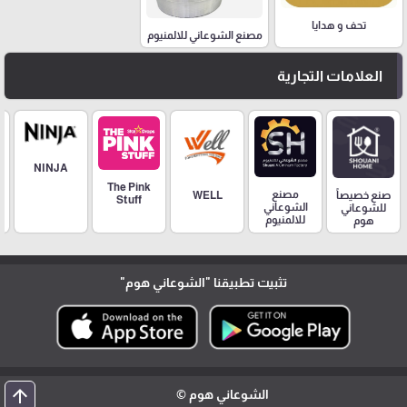
تحف و هدايا
مصنع الشوعاني للالمنيوم
العلامات التجارية
NINJA
The Pink
مصنع
صنع خصيصاً
WELL
Stuff
الشوعاني
للشوعاني
للالمنيوم
هوم
تثبيت تطبيقنا
"الشوعاني هوم"
arrow_upward
الشوعاني هوم ©