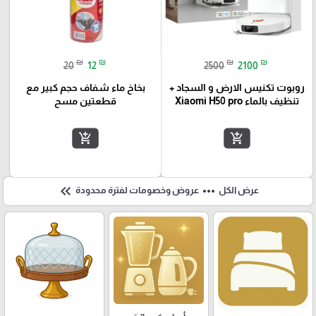
₪
₪
₪
₪
20
12
2500
2100
روبوت تكنيس الارض و السجاد +
بخاخ ماء شفاف حجم كبير مع
تنظيف بالماء Xiaomi H50 pro
قطعتين مسح
add_shopping_cart
add_shopping_cart
keyboard_double_arrow_left
more_horiz
عرض الكل
عروض وخصومات لفترة محدودة