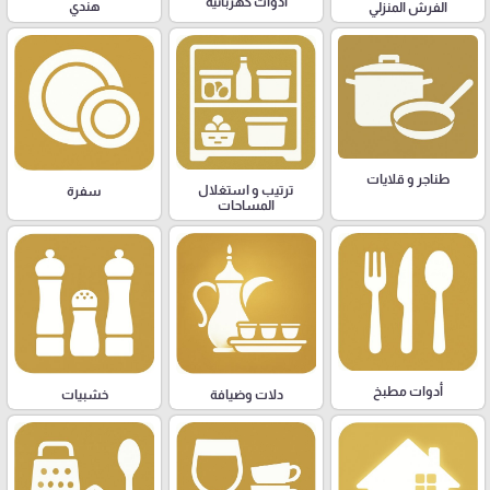
أدوات كهربائية
هندي
الفرش المنزلي
طناجر و قلايات
ترتيب و استغلال
سفرة
المساحات
أدوات مطبخ
دلات وضيافة
خشبيات