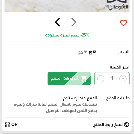
arrow_back_ios
arrow_forward_ios
favorite_border
-25%
خصم لفترة محدودة
السعر
₪
₪
20
15
اختر الكمية
shopping_cart
شراء هذا المنتج
+
-
طريقة الدفع
الدفع عند الإستلام
ببساطة نقوم بايصال المنتج لغاية منزلك وتقوم
بدفع الثمن لموظف التوصيل.
qr_code
public
نسخ رابط المنتج
QR