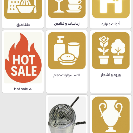
زجاجيات و فناجين
أدوات منزلية
طقاطيق
ورود و اشجار
اكسسوارات حمام
🔥 Hot sale