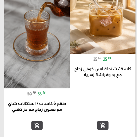
₪
₪
35
25
كاسة / شنطة ايس كوفي زجاج
مع يد وفراشة زهرية
₪
₪
50
35
طقم 6 كاسات / استكانات شاي
مع صحون زجاج مع حز ذهبي
add_shopping_cart
add_shopping_cart