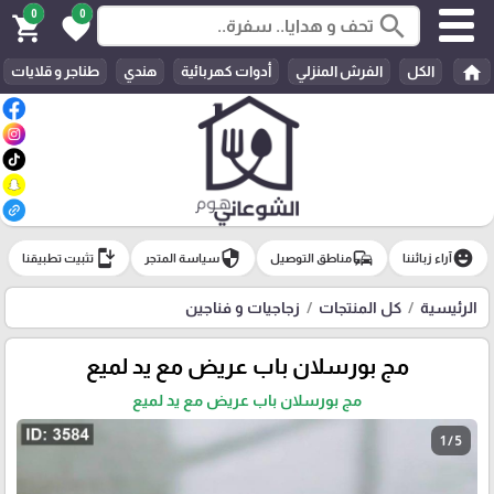
0
0
search
shopping_cart
favorite
home
الكل
الفرش المنزلي
أدوات كهربائية
هندي
طناجر و قلايات
install_mobile
security
commute
emoji_emotions
آراء زبائننا
مناطق التوصيل
سياسة المتجر
تثبيت تطبيقنا
الرئيسية
كل المنتجات
زجاجيات و فناجين
مج بورسلان باب عريض مع يد لميع
مج بورسلان باب عريض مع يد لميع
1 / 5