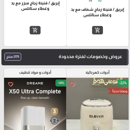
15
10
إبريق / قنينة زجاج مبزر مع يد
وغطاء ستانلس
إبريق / قنينة زجاج شفاف مع يد
وغطاء ستانلس
add_shopping_cart
add_shopping_cart
عروض وخصومات لفترة محدودة
2175 منتج
أدوات كهربائية
أدوات و مواد تنظيف
-14%
-22%
favorite_border
favorite_border
وصلنا حديثاً