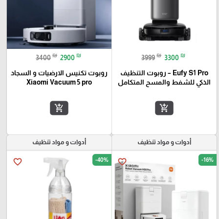
₪
₪
₪
₪
3400
2900
3999
3300
Eufy S1 Pro – روبوت التنظيف
روبوت تكنيس الارضيات و السجاد
الذكي للشفط والمسح المتكامل
Xiaomi Vacuum 5 pro
add_shopping_cart
add_shopping_cart
أدوات و مواد تنظيف
أدوات و مواد تنظيف
-40%
-16%
favorite_border
favorite_border