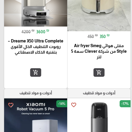
₪
₪
4200
3600
₪
₪
450
350
Dreame X50 Ultra Complete –
مقلى هوائي Air fryer Smeg
روبوت التنظيف الذكي الأقوى
Style من شركة Clever سعة 5
بتقنية الذكاء الاصطناعي
لتر
add_shopping_cart
add_shopping_cart
أدوات و مواد تنظيف
أدوات و مواد تنظيف
-14%
-17%
favorite_border
favorite_border