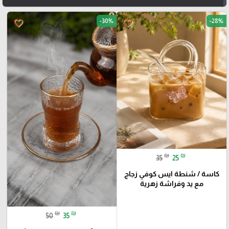
-30%
-28%
favorite_border
favorite_border
₪
₪
35
25
كاسة / شنطة ايس كوفي زجاج
مع يد وفراشة زهرية
₪
₪
50
35