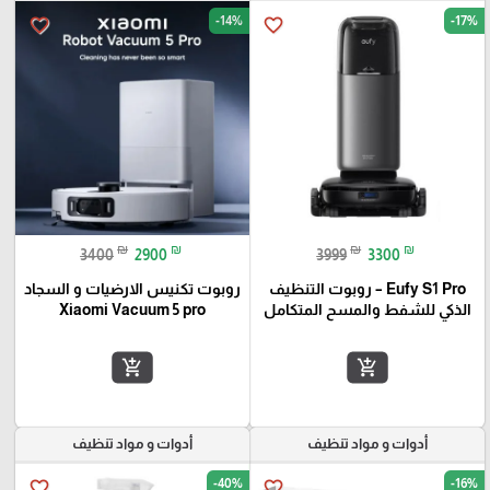
-14%
-17%
favorite_border
favorite_border
₪
₪
₪
₪
3400
2900
3999
3300
Eufy S1 Pro – روبوت التنظيف
روبوت تكنيس الارضيات و السجاد
الذكي للشفط والمسح المتكامل
Xiaomi Vacuum 5 pro
add_shopping_cart
add_shopping_cart
أدوات و مواد تنظيف
أدوات و مواد تنظيف
-40%
-16%
favorite_border
favorite_border