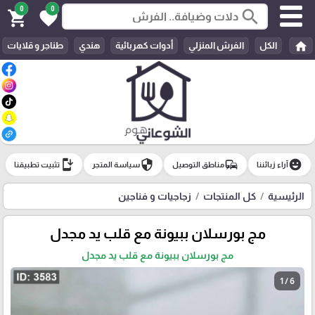
0
0
search
shopping_cart
favorite
home
الكل
الفرش المنزلي
أدوات كهربائية
هندي
طناجر و قلايات
install_mobile
security
commute
emoji_emotions
آراء زبائننا
مناطق التوصيل
سياسة المتجر
تثبيت تطبيقنا
الرئيسية
كل المنتجات
زجاجيات و فناجين
مج بورسلان ببيونة مع قلب يد مجدل
مج بورسلان ببيونة مع قلب يد مجدل
1 / 6