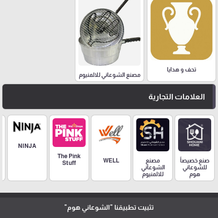
تحف و هدايا
مصنع الشوعاني للالمنيوم
العلامات التجارية
NINJA
The Pink
مصنع
صنع خصيصاً
WELL
Stuff
الشوعاني
للشوعاني
للالمنيوم
هوم
تثبيت تطبيقنا
"الشوعاني هوم"