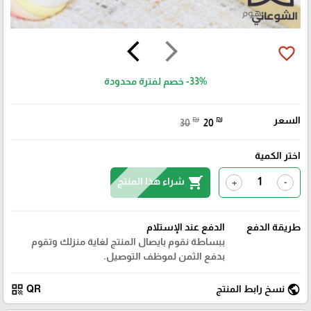
arrow_back_ios
arrow_forward_ios
favorite_border
-33%
خصم لفترة محدودة
السعر
₪
₪
30
20
اختر الكمية
shopping_cart
شراء هذا المنتج
+
-
طريقة الدفع
الدفع عند الإستلام
ببساطة نقوم بايصال المنتج لغاية منزلك وتقوم
بدفع الثمن لموظف التوصيل.
qr_code
public
نسخ رابط المنتج
QR