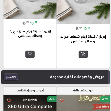
₪
₪
15
10
₪
₪
15
10
إبريق / قنينة زجاج مبزر مع يد
وغطاء ستانلس
إبريق / قنينة زجاج شفاف مع يد
وغطاء ستانلس
add_shopping_cart
add_shopping_cart
عروض وخصومات لفترة محدودة
2175 منتج
أدوات كهربائية
أدوات و مواد تنظيف
-14%
-22%
favorite_border
favorite_border
وصلنا حديثاً