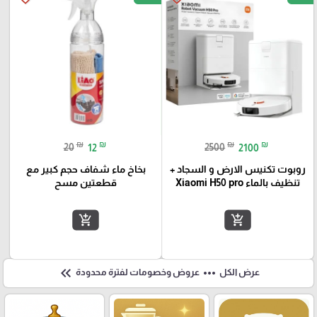
₪
₪
₪
₪
20
12
2500
2100
روبوت تكنيس الارض و السجاد +
بخاخ ماء شفاف حجم كبير مع
تنظيف بالماء Xiaomi H50 pro
قطعتين مسح
add_shopping_cart
add_shopping_cart
keyboard_double_arrow_left
more_horiz
عرض الكل
عروض وخصومات لفترة محدودة