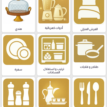
أدوات كهربائية
هندي
الفرش المنزلي
طناجر و قلايات
ترتيب و استغلال
سفرة
المساحات