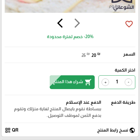
arrow_back_ios
arrow_forward_ios
favorite_border
-20%
خصم لفترة محدودة
السعر
₪
₪
25
20
اختر الكمية
shopping_cart
شراء هذا المنتج
+
-
طريقة الدفع
الدفع عند الإستلام
ببساطة نقوم بايصال المنتج لغاية منزلك وتقوم
بدفع الثمن لموظف التوصيل.
qr_code
public
نسخ رابط المنتج
QR