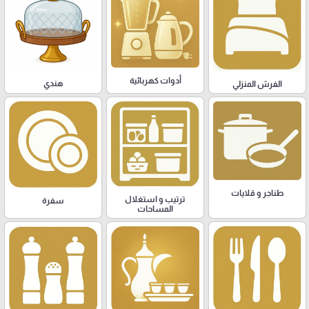
أدوات كهربائية
هندي
الفرش المنزلي
طناجر و قلايات
ترتيب و استغلال
سفرة
المساحات