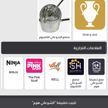
تحف و هدايا
مصنع الشوعاني للالمنيوم
العلامات التجارية
NINJA
The Pink
مصنع
صنع خصيصاً
WELL
Stuff
الشوعاني
للشوعاني
للالمنيوم
هوم
تثبيت تطبيقنا
"الشوعاني هوم"