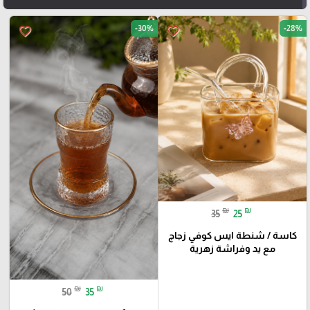
-30%
-28%
favorite_border
favorite_border
₪
₪
35
25
كاسة / شنطة ايس كوفي زجاج
مع يد وفراشة زهرية
₪
₪
50
35