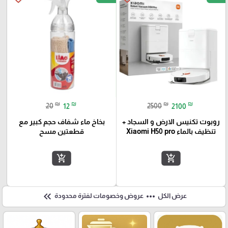
₪
₪
₪
₪
20
12
2500
2100
روبوت تكنيس الارض و السجاد +
بخاخ ماء شفاف حجم كبير مع
تنظيف بالماء Xiaomi H50 pro
قطعتين مسح
add_shopping_cart
add_shopping_cart
keyboard_double_arrow_left
more_horiz
عرض الكل
عروض وخصومات لفترة محدودة