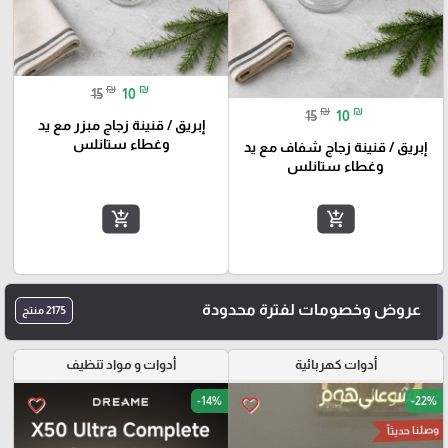
₪
₪
15
10
₪
₪
15
10
إبريق / قنينة زجاج مبزر مع يد
وغطاء ستانلس
إبريق / قنينة زجاج شفاف مع يد
وغطاء ستانلس
add_shopping_cart
add_shopping_cart
عروض وخصومات لفترة محدودة
2175 منتج
أدوات كهربائية
أدوات و مواد تنظيف
-14%
-22%
favorite_border
favorite_border
وصلنا حديثاً