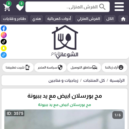
0
0
search
shopping_cart
favorite
home
الكل
الفرش المنزلي
أدوات كهربائية
هندي
طناجر و قلايات
install_mobile
security
commute
emoji_emotions
آراء زبائننا
مناطق التوصيل
سياسة المتجر
تثبيت تطبيقنا
الرئيسية
كل المنتجات
زجاجيات و فناجين
مج بورسلان ابيض مع يد ببيونة
مج بورسلان ابيض مع يد ببيونة
1 / 6