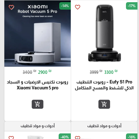
-14%
-17%
favorite_border
favorite_border
₪
₪
₪
₪
3400
2900
3999
3300
Eufy S1 Pro – روبوت التنظيف
روبوت تكنيس الارضيات و السجاد
الذكي للشفط والمسح المتكامل
Xiaomi Vacuum 5 pro
add_shopping_cart
add_shopping_cart
أدوات و مواد تنظيف
أدوات و مواد تنظيف
-40%
-16%
favorite_border
favorite_border