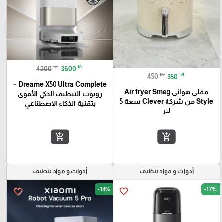
₪
₪
4200
3600
₪
₪
450
350
Dreame X50 Ultra Complete –
مقلى هوائي Air fryer Smeg
روبوت التنظيف الذكي الأقوى
Style من شركة Clever سعة 5
بتقنية الذكاء الاصطناعي
لتر
add_shopping_cart
add_shopping_cart
أدوات و مواد تنظيف
أدوات و مواد تنظيف
-14%
-17%
favorite_border
favorite_border