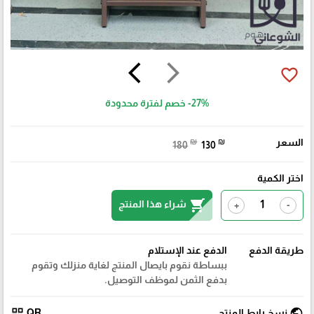
arrow_back_ios
arrow_forward_ios
favorite_border
-27%
خصم لفترة محدودة
السعر
₪
₪
180
130
اختر الكمية
shopping_cart
شراء هذا المنتج
+
-
طريقة الدفع
الدفع عند الإستلام
ببساطة نقوم بايصال المنتج لغاية منزلك وتقوم
بدفع الثمن لموظف التوصيل.
qr_code
public
نسخ رابط المنتج
QR