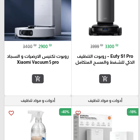
₪
₪
₪
₪
3400
2900
3999
3300
Eufy S1 Pro – روبوت التنظيف
روبوت تكنيس الارضيات و السجاد
الذكي للشفط والمسح المتكامل
Xiaomi Vacuum 5 pro
add_shopping_cart
add_shopping_cart
أدوات و مواد تنظيف
أدوات و مواد تنظيف
-40%
-16%
favorite_border
favorite_border