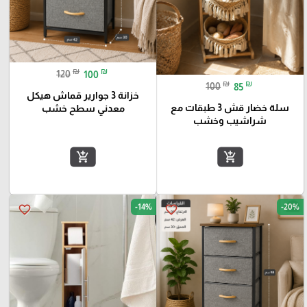
₪
₪
120
100
₪
₪
100
85
خزانة 3 جوارير قماش هيكل
سلة خضار قش 3 طبقات مع
معدني سطح خشب
شراشيب وخشب
add_shopping_cart
add_shopping_cart
-14%
-20%
favorite_border
favorite_border