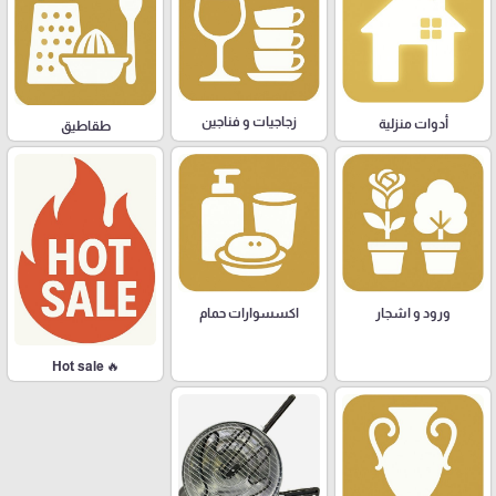
زجاجيات و فناجين
أدوات منزلية
طقاطيق
ورود و اشجار
اكسسوارات حمام
🔥 Hot sale