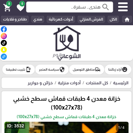
0
0
search
shopping_cart
favorite
home
الكل
الفرش المنزلي
أدوات كهربائية
هندي
طناجر و قلايات
install_mobile
security
commute
emoji_emotions
آراء زبائننا
مناطق التوصيل
سياسة المتجر
تثبيت تطبيقنا
الرئيسية
كل المنتجات
أدوات منزلية
خزائن و جوارير
خزانة معدن 4 طبقات قماش سطح خشبي
(100x27x78)
خزانة معدن 4 طبقات قماش سطح خشبي (100x27x78)
1 / 4