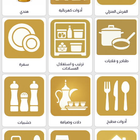
أدوات كهربائية
هندي
الفرش المنزلي
طناجر و قلايات
ترتيب و استغلال
سفرة
المساحات
أدوات مطبخ
دلات وضيافة
خشبيات