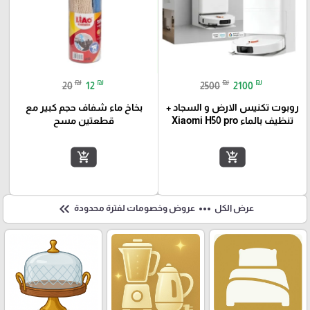
₪
₪
₪
₪
20
12
2500
2100
روبوت تكنيس الارض و السجاد +
بخاخ ماء شفاف حجم كبير مع
تنظيف بالماء Xiaomi H50 pro
قطعتين مسح
add_shopping_cart
add_shopping_cart
keyboard_double_arrow_left
more_horiz
عرض الكل
عروض وخصومات لفترة محدودة