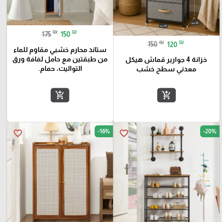
₪
₪
175
150
₪
₪
150
120
ستاند محارم خشبي مقاوم للماء
من طبقتين مع حامل لفافة ورق
خزانة 4 جوارير قماش هيكل
التواليت، حمام.
معدني سطح خشب
add_shopping_cart
add_shopping_cart
-16%
-20%
favorite_border
favorite_border