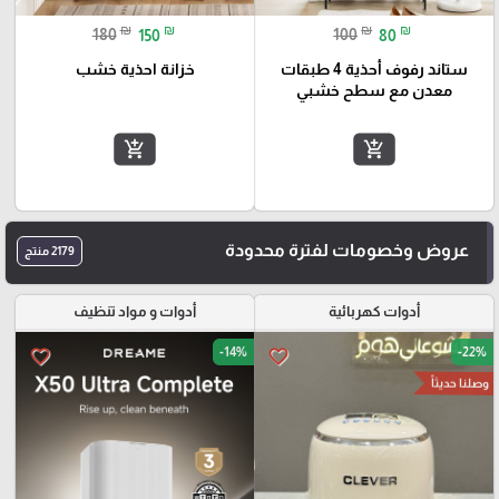
₪
₪
₪
₪
180
150
100
80
ستاند رفوف أحذية 4 طبقات
خزانة احذية خشب
معدن مع سطح خشبي
add_shopping_cart
add_shopping_cart
عروض وخصومات لفترة محدودة
2179 منتج
أدوات كهربائية
أدوات و مواد تنظيف
-14%
-22%
favorite_border
favorite_border
وصلنا حديثاً