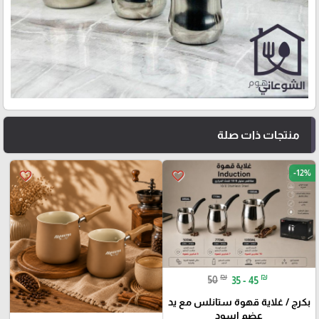
منتجات ذات صلة
-12%
favorite_border
favorite_border
₪
₪
50
35 - 45
بكرج / غلاية قهوة ستانلس مع يد
عضم اسود