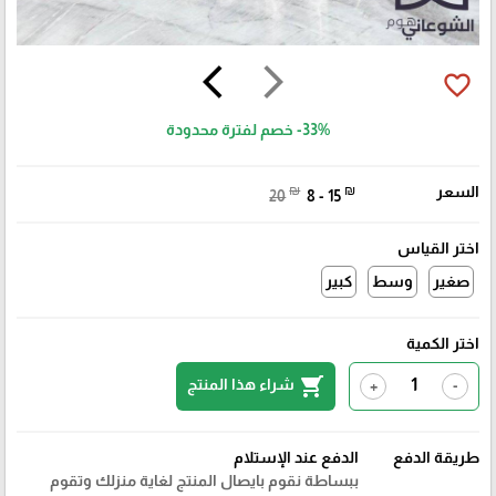
arrow_back_ios
arrow_forward_ios
favorite_border
-33%
خصم لفترة محدودة
السعر
₪
₪
20
8 - 15
اختر القياس
صغير
وسط
كبير
اختر الكمية
shopping_cart
شراء هذا المنتج
+
-
طريقة الدفع
الدفع عند الإستلام
ببساطة نقوم بايصال المنتج لغاية منزلك وتقوم