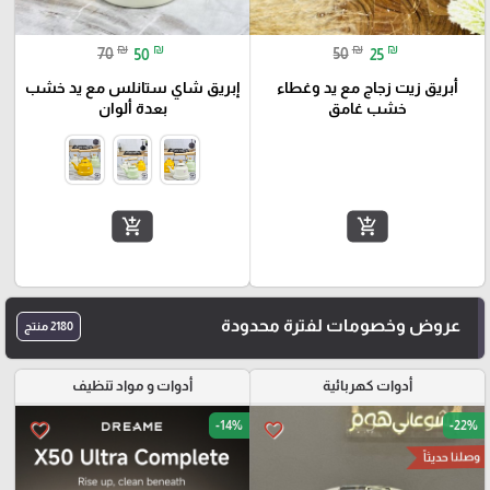
₪
₪
₪
₪
70
50
50
25
أبريق زيت زجاج مع يد وغطاء
إبريق شاي ستانلس مع يد خشب
خشب غامق
بعدة ألوان
add_shopping_cart
add_shopping_cart
عروض وخصومات لفترة محدودة
2180 منتج
أدوات كهربائية
أدوات و مواد تنظيف
-14%
-22%
favorite_border
favorite_border
وصلنا حديثاً