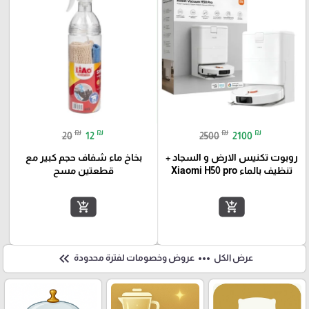
₪
₪
₪
₪
20
12
2500
2100
روبوت تكنيس الارض و السجاد +
بخاخ ماء شفاف حجم كبير مع
تنظيف بالماء Xiaomi H50 pro
قطعتين مسح
add_shopping_cart
add_shopping_cart
keyboard_double_arrow_left
more_horiz
عرض الكل
عروض وخصومات لفترة محدودة