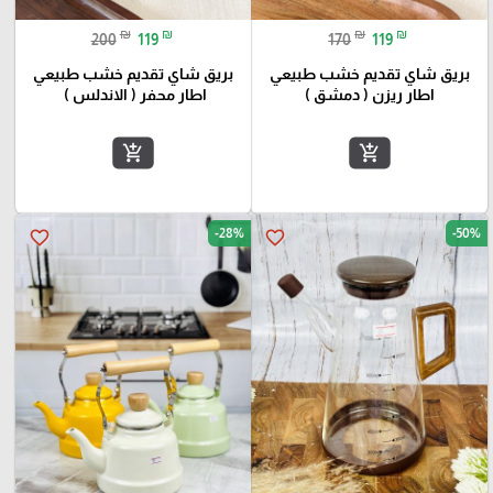
₪
₪
₪
₪
200
119
170
119
بريق شاي تقديم خشب طبيعي
بريق شاي تقديم خشب طبيعي
اطار ريزن ( دمشق )
اطار محفر ( الاندلس )
add_shopping_cart
add_shopping_cart
-28%
-50%
favorite_border
favorite_border