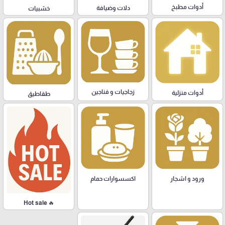
أدوات مطبخ
دلات وضيافة
خشبيات
زجاجيات و فناجين
أدوات منزلية
طقاطيق
ورود و اشجار
اكسسوارات حمام
🔥 Hot sale