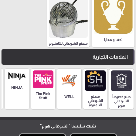
تحف و هدايا
مصنع الشوعاني للالمنيوم
العلامات التجارية
NINJA
The Pink
مصنع
صنع خصيصاً
WELL
Stuff
الشوعاني
للشوعاني
للالمنيوم
هوم
تثبيت تطبيقنا
"الشوعاني هوم"