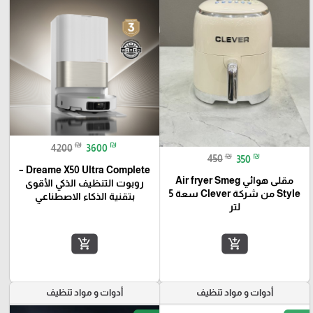
₪
₪
4200
3600
₪
₪
450
350
Dreame X50 Ultra Complete –
مقلى هوائي Air fryer Smeg
روبوت التنظيف الذكي الأقوى
Style من شركة Clever سعة 5
بتقنية الذكاء الاصطناعي
لتر
add_shopping_cart
add_shopping_cart
أدوات و مواد تنظيف
أدوات و مواد تنظيف