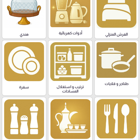
أدوات كهربائية
هندي
الفرش المنزلي
طناجر و قلايات
ترتيب و استغلال
سفرة
المساحات