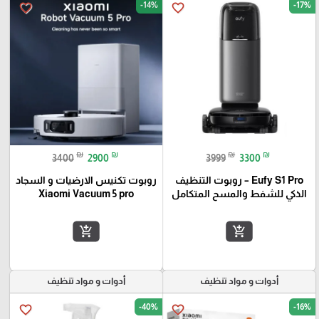
-14%
-17%
favorite_border
favorite_border
₪
₪
₪
₪
3400
2900
3999
3300
Eufy S1 Pro – روبوت التنظيف
روبوت تكنيس الارضيات و السجاد
الذكي للشفط والمسح المتكامل
Xiaomi Vacuum 5 pro
add_shopping_cart
add_shopping_cart
أدوات و مواد تنظيف
أدوات و مواد تنظيف
-40%
-16%
favorite_border
favorite_border