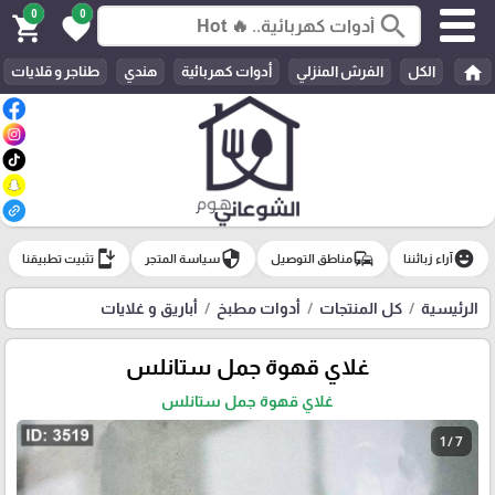
0
0
search
shopping_cart
favorite
home
الكل
الفرش المنزلي
أدوات كهربائية
هندي
طناجر و قلايات
install_mobile
security
commute
emoji_emotions
آراء زبائننا
مناطق التوصيل
سياسة المتجر
تثبيت تطبيقنا
الرئيسية
كل المنتجات
أدوات مطبخ
أباريق و غلايات
غلاي قهوة جمل ستانلس
غلاي قهوة جمل ستانلس
1 / 7