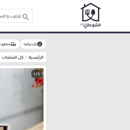
search
commute
emoji_emotions
آراء زبائننا
مناطق ا
الرئيسية
كل المنتجات
1 / 3