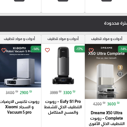
رة محدودة
أدوات و مواد تنظيف
أدوات و مواد تنظيف
أدوات و مواد تنظيف
-14%
-17%
-14%
favorite_border
favorite_border
favorite_border
₪
₪
₪
₪
3400
2900
3999
3300
Eufy S1 Pro – روبوت
روبوت تكنيس الارضيات
₪
₪
4200
3600
التنظيف الذكي للشفط
و السجاد Xiaomi
والمسح المتكامل
Vacuum 5 pro
Dreame X50 Ultra
Complete – روبوت
التنظيف الذكي الأقوى