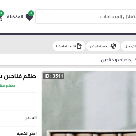
0
0
g_cart
favorite
المفضلة
install_mobile
security
لتوصيل
سياسة المتجر
تثبيت تطبيقنا
زجاجيات و فناجين
طقم فناجين سيرا
طقم فناجي
السعر
اختر الكمية