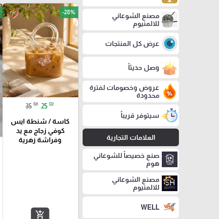
-28%
favorite_border
مصنع الشوعاني
للالمنيوم
عرض كل المنتجات
وصل حديثاً
عروض وخصومات لفترة
محدودة
₪
₪
35
25
سيتوفر قريباً
كاسة / شنطة ايس
كوفي زجاج مع يد
العلامات التجارية
وفراشة زهرية
صنع خصيصاً للشوعاني
هوم
مصنع الشوعاني
للالمنيوم
WELL
add_shopping_cart