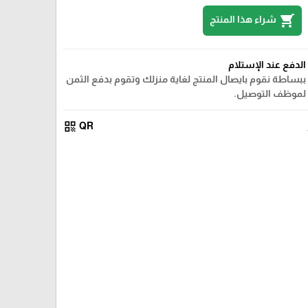
shopping_cart
شراء هذا المنتج
الدفع عند الإستلام
ببساطة نقوم بايصال المنتج لغاية منزلك وتقوم بدفع الثمن
لموظف التوصيل.
qr_code
QR