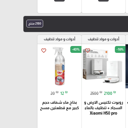
2180 منتج
أدوات و مواد تنظيف
أدوات و مواد تنظيف
-40%
-16%
favorite_border
favorite_border
₪
₪
₪
₪
20
12
2500
2100
روبوت تكنيس الارض و
بخاخ ماء شفاف حجم
السجاد + تنظيف بالماء
كبير مع قطعتين مسح
Xiaomi H50 pro