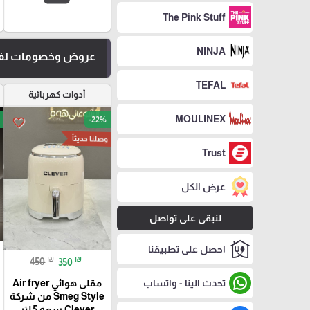
The Pink Stuff
NINJA
عروض وخصومات لفت
TEFAL
أدوات كهربائية
MOULINEX
-22%
favorite_border
وصلنا حديثاً
Trust
عرض الكل
لنبقى على تواصل
احصل على تطبيقنا
₪
₪
450
350
تحدث الينا - واتساب
مقلى هوائي Air fryer
Smeg Style من شركة
Clever سعة 5 لتر