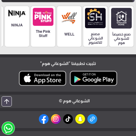
NINJA
The Pink
مصنع
صنع خصيصاً
WELL
Stuff
الشوعاني
للشوعاني
للالمنيوم
هوم
تثبيت تطبيقنا
"الشوعاني هوم"
arrow_upward
الشوعاني هوم ©