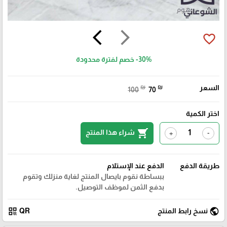
arrow_back_ios
arrow_forward_ios
favorite_border
-30%
خصم لفترة محدودة
السعر
₪
₪
100
70
اختر الكمية
shopping_cart
شراء هذا المنتج
+
-
طريقة الدفع
الدفع عند الإستلام
ببساطة نقوم بايصال المنتج لغاية منزلك وتقوم
بدفع الثمن لموظف التوصيل.
qr_code
public
نسخ رابط المنتج
QR