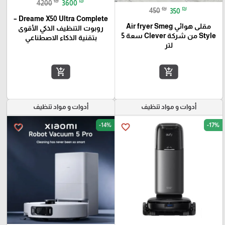
₪
₪
4200
3600
₪
₪
450
350
Dreame X50 Ultra Complete –
مقلى هوائي Air fryer Smeg
روبوت التنظيف الذكي الأقوى
Style من شركة Clever سعة 5
بتقنية الذكاء الاصطناعي
لتر
add_shopping_cart
add_shopping_cart
أدوات و مواد تنظيف
أدوات و مواد تنظيف
-14%
-17%
favorite_border
favorite_border