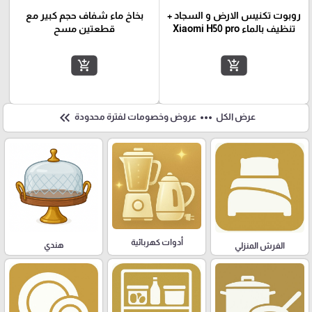
روبوت تكنيس الارض و السجاد +
بخاخ ماء شفاف حجم كبير مع
تنظيف بالماء Xiaomi H50 pro
قطعتين مسح
add_shopping_cart
add_shopping_cart
keyboard_double_arrow_left
more_horiz
عرض الكل
عروض وخصومات لفترة محدودة
أدوات كهربائية
هندي
الفرش المنزلي