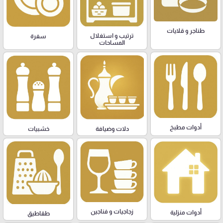
طناجر و قلايات
ترتيب و استغلال
سفرة
المساحات
أدوات مطبخ
دلات وضيافة
خشبيات
زجاجيات و فناجين
أدوات منزلية
طقاطيق