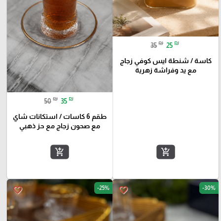
₪
₪
35
25
كاسة / شنطة ايس كوفي زجاج
مع يد وفراشة زهرية
₪
₪
50
35
طقم 6 كاسات / استكانات شاي
مع صحون زجاج مع حز ذهبي
add_shopping_cart
add_shopping_cart
-25%
-30%
favorite_border
favorite_border