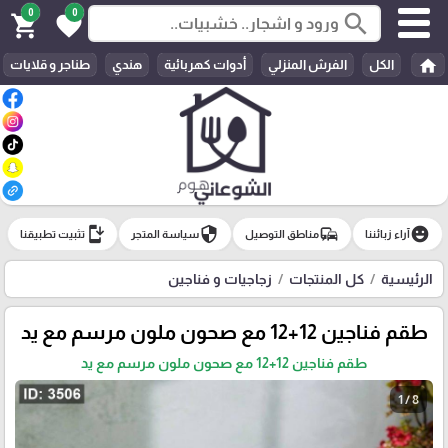
0
0
search
shopping_cart
favorite
home
الكل
الفرش المنزلي
أدوات كهربائية
هندي
طناجر و قلايات
install_mobile
security
commute
emoji_emotions
آراء زبائننا
مناطق التوصيل
سياسة المتجر
تثبيت تطبيقنا
الرئيسية
كل المنتجات
زجاجيات و فناجين
طقم فناجين 12+12 مع صحون ملون مرسم مع يد
طقم فناجين 12+12 مع صحون ملون مرسم مع يد
1 / 8