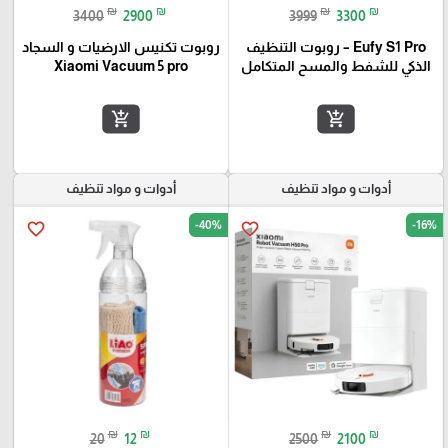
₪
₪
₪
₪
3400
2900
3999
3300
Eufy S1 Pro – روبوت التنظيف
روبوت تكنيس الارضيات و السجاد
الذكي للشفط والمسح المتكامل
Xiaomi Vacuum 5 pro
add_shopping_cart
add_shopping_cart
أدوات و مواد تنظيف
أدوات و مواد تنظيف
-40%
-16%
favorite_border
favorite_border
₪
₪
₪
₪
20
12
2500
2100