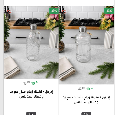
-33%
-33%
favorite_border
favorite_border
₪
₪
15
10
₪
₪
15
10
إبريق / قنينة زجاج مبزر مع يد
وغطاء ستانلس
إبريق / قنينة زجاج شفاف مع يد
وغطاء ستانلس